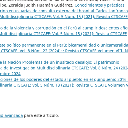
aipe, Zoraida Judith Huamán Gutiérrez,
Conocimientos y prácticas
rino en usuarias de consulta externa del hospital Carlos Lanfranco
 Multidisciplinaria CTSCAFE: Vol. 5 Núm. 15 (2021): Revista CTSCAFE
o de la violencia y corrupción en el Perú al cumplir doscientos año
Multidisciplinaria CTSCAFE: Vol. 5 Núm. 15 (2021): Revista CTSCAFE
ate político permanente en el Perú: bicameralidad o unicameralid
a CTSCAFE: Vol. 8 Núm. 22 (2024): : Revista CTSCAFE Volumen VIII- N
e la Nación Problemas de un inusitado desalojo: El patrimonio
ta de Investigación Multidisciplinaria CTSCAFE: Vol. 8 Núm. 24 (202
iembre 2024
aiciones de los poderes del estado al pueblo en el quinquenio 2016 
plinaria CTSCAFE: Vol. 5 Núm. 13 (2021): Revista CTSCAFE Volumen V
tud avanzada
para este artículo.