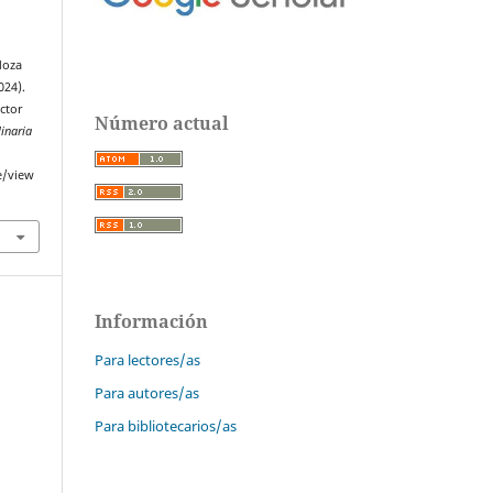
doza
024).
ector
Número actual
linaria
e/view
Información
Para lectores/as
Para autores/as
Para bibliotecarios/as