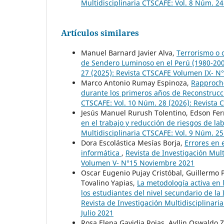
Multidisciplinaria CTSCAFE: Vol. 8 Núm. 2
Artículos similares
Manuel Barnard Javier Alva,
Terrorismo o c
de Sendero Luminoso en el Perú (1980-20
27 (2025): Revista CTSCAFE Volumen IX- N
Marco Antonio Rumay Espinoza,
Rapproche
durante los primeros años de Reconstrucc
CTSCAFE: Vol. 10 Núm. 28 (2026): Revista
Jesús Manuel Rurush Tolentino, Edson Fe
en el trabajo y reducción de riesgos de la
Multidisciplinaria CTSCAFE: Vol. 9 Núm. 2
Dora Escolástica Mesías Borja,
Errores en 
informática
,
Revista de Investigación Mult
Volumen V- N°15 Noviembre 2021
Oscar Eugenio Pujay Cristóbal, Guillermo
Tovalino Yapias,
La metodología activa en 
los estudiantes del nivel secundario de l
Revista de Investigación Multidisciplinar
Julio 2021
Rosa Elena Gavidia Rojas, Ayllin Oswaldo Z