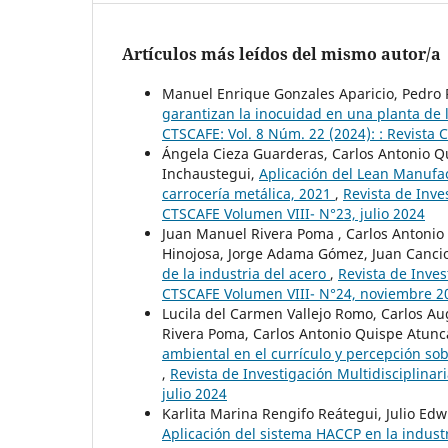
Artículos más leídos del mismo autor/a
Manuel Enrique Gonzales Aparicio, Pedro 
garantizan la inocuidad en una planta de 
CTSCAFE: Vol. 8 Núm. 22 (2024): : Revista
Ángela Cieza Guarderas, Carlos Antonio Q
Inchaustegui,
Aplicación del Lean Manufa
carrocería metálica, 2021
,
Revista de Inve
CTSCAFE Volumen VIII- N°23, julio 2024
Juan Manuel Rivera Poma , Carlos Antonio
Hinojosa, Jorge Adama Gómez, Juan Canci
de la industria del acero
,
Revista de Inves
CTSCAFE Volumen VIII- N°24, noviembre 2
Lucila del Carmen Vallejo Romo, Carlos A
Rivera Poma, Carlos Antonio Quispe Atunca
ambiental en el currículo y percepción so
,
Revista de Investigación Multidisciplinar
julio 2024
Karlita Marina Rengifo Reátegui, Julio E
Aplicación del sistema HACCP en la indust