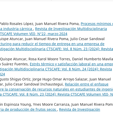
Pablo Rosales López, Juan Manuel Rivera Poma,
Procesos mínimos
la industria cárnica
,
Revista de Investigación Multidisciplinaria
 CTSCAFE Volumen VIII- N°22, marzo 2024
uispe Atuncar, Juan Manuel Rivera Poma, Julio Cesar Sandoval
cturing para reducir el tiempo de entrega en una empresa de
stigación Multidisciplinaria CTSCAFE: Vol. 8 Núm. 23 (2024): Revist
 Quispe Atuncar, Rosa Karol Moore Torres, Daniel Humberto Mavil
o Suárez Fuentes,
Estrés térmico y satisfacción laboral en una emp
tigación Multidisciplinaria CTSCAFE: Vol. 8 Núm. 24 (2024): Revista
024
ugusto Shigyo Ortiz, Jorge Hugo Omar Arroyo Salazar, Juan Manuel
r, Julio Cesar Sandoval Inchaustegui,
Relación entre el enfoque
bre la conservación de recursos naturales en estudiantes de ingeni
ia CTSCAFE: Vol. 8 Núm. 23 (2024): Revista CTSCAFE Volumen VIII- N
dwin Espinoza Young, Ynes Moore Carranza, Juan Manuel Rivera Pom
ria de producción de frutos secos
,
Revista de Investigación