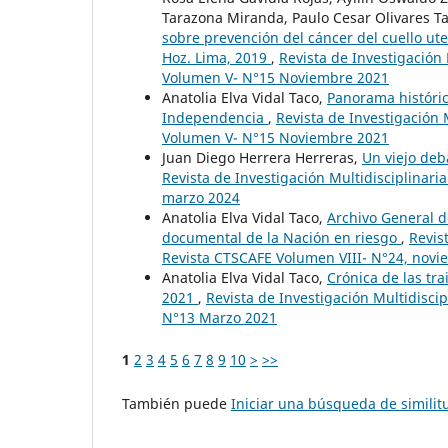
Tarazona Miranda, Paulo Cesar Olivares T
sobre prevención del cáncer del cuello ute
Hoz. Lima, 2019
,
Revista de Investigación
Volumen V- N°15 Noviembre 2021
Anatolia Elva Vidal Taco,
Panorama históric
Independencia
,
Revista de Investigación 
Volumen V- N°15 Noviembre 2021
Juan Diego Herrera Herreras,
Un viejo deb
Revista de Investigación Multidisciplinari
marzo 2024
Anatolia Elva Vidal Taco,
Archivo General d
documental de la Nación en riesgo
,
Revis
Revista CTSCAFE Volumen VIII- N°24, nov
Anatolia Elva Vidal Taco,
Crónica de las tr
2021
,
Revista de Investigación Multidisci
N°13 Marzo 2021
1
2
3
4
5
6
7
8
9
10
>
>>
También puede
Iniciar una búsqueda de simili