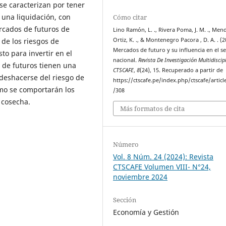
se caracterizan por tener
 una liquidación, con
Cómo citar
rcados de futuros de
Lino Ramón, L. ., Rivera Poma, J. M. ., Men
 de los riesgos de
Ortiz, K. ., & Montenegro Pacora , D. A. . (2
Mercados de futuro y su influencia en el s
to para invertir en el
nacional.
Revista De Investigación Multidiscip
 de futuros tienen una
CTSCAFE
,
8
(24), 15. Recuperado a partir de
 deshacerse del riesgo de
https://ctscafe.pe/index.php/ctscafe/articl
mo se comportarán los
/308
 cosecha.
Más formatos de cita
Número
Vol. 8 Núm. 24 (2024): Revista
CTSCAFE Volumen VIII- N°24,
noviembre 2024
Sección
Economía y Gestión