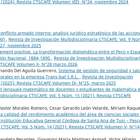
4 (2024): Revista CTSCAFE Volumen VIII- N°24, noviembre 2024
onflicto armado interno: analisis juridico estratégico de las accion
00)
,
Revista de Investigación Multidisciplinaria CTSCAFE: Vol. 9 Nú
°27, noviembre 2025
ment positive. La transformación diplomática entre el Perú y Esp
ión Nacional, 1884-1890
,
Revista de Investigación Multidisciplinar
 CTSCAFE Volumen X- N°28 marzo 2026
rnando Del Aguila Guerrero,
Sistema de gestión de seguridad y sal
borales en la empresa Trans-bat S.R.L.
,
Revista de Investigación
5 (2025): Revista CTSCAFE Volumen IX- N°25, marzo 2025
el lenguaje matemático de docentes y estudiantes de matemática 
idisciplinaria CTSCAFE: Vol. 5 Núm. 15 (2021): Revista CTSCAFE
 Pastor Morales Romero, Cesar Gerardo León Velarde, Miriam Raque
la calidad del rendimiento académico del área de ciencias sociales
a Institución Educativa General Córdova de Santa Ana de Tusi – Pas
ia CTSCAFE: Vol. 5 Núm. 14 (2021): Revista CTSCAFE Volumen V- N°14
avaleta Pesantes, Giovanini Maria Martinez Asmad, Víctor Hilario