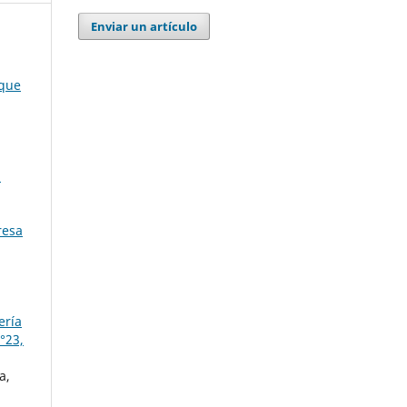
Enviar un artículo
 que
a
a
resa
ería
°23,
a,