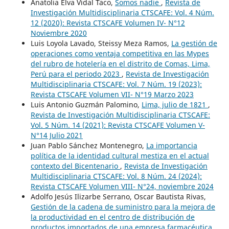
Anatolia Elva Vidal Taco,
Somos nadie
,
Revista de
Investigación Multidisciplinaria CTSCAFE: Vol. 4 Núm.
12 (2020): Revista CTSCAFE Volumen IV- N°12
Noviembre 2020
Luis Loyola Lavado, Steissy Meza Ramos,
La gestión de
operaciones como ventaja competitiva en las Mypes
del rubro de hotelería en el distrito de Comas, Lima,
Perú para el periodo 2023
,
Revista de Investigación
Multidisciplinaria CTSCAFE: Vol. 7 Núm. 19 (2023):
Revista CTSCAFE Volumen VII- N°19 Marzo 2023
Luis Antonio Guzmán Palomino,
Lima, julio de 1821
,
Revista de Investigación Multidisciplinaria CTSCAFE:
Vol. 5 Núm. 14 (2021): Revista CTSCAFE Volumen V-
N°14 Julio 2021
Juan Pablo Sánchez Montenegro,
La importancia
política de la identidad cultural mestiza en el actual
contexto del Bicentenario
,
Revista de Investigación
Multidisciplinaria CTSCAFE: Vol. 8 Núm. 24 (2024):
Revista CTSCAFE Volumen VIII- N°24, noviembre 2024
Adolfo Jesús Ilizarbe Serrano, Oscar Bautista Rivas,
Gestión de la cadena de suministro para la mejora de
la productividad en el centro de distribución de
productos importados de una empresa farmacéutica,