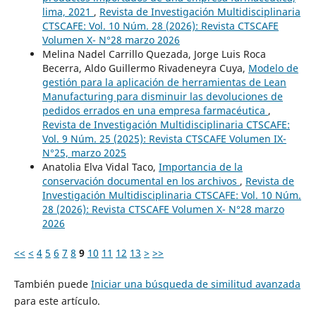
lima, 2021
,
Revista de Investigación Multidisciplinaria
CTSCAFE: Vol. 10 Núm. 28 (2026): Revista CTSCAFE
Volumen X- N°28 marzo 2026
Melina Nadel Carrillo Quezada, Jorge Luis Roca
Becerra, Aldo Guillermo Rivadeneyra Cuya,
Modelo de
gestión para la aplicación de herramientas de Lean
Manufacturing para disminuir las devoluciones de
pedidos errados en una empresa farmacéutica
,
Revista de Investigación Multidisciplinaria CTSCAFE:
Vol. 9 Núm. 25 (2025): Revista CTSCAFE Volumen IX-
N°25, marzo 2025
Anatolia Elva Vidal Taco,
Importancia de la
conservación documental en los archivos
,
Revista de
Investigación Multidisciplinaria CTSCAFE: Vol. 10 Núm.
28 (2026): Revista CTSCAFE Volumen X- N°28 marzo
2026
<<
<
4
5
6
7
8
9
10
11
12
13
>
>>
También puede
Iniciar una búsqueda de similitud avanzada
para este artículo.