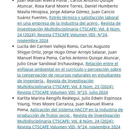
Juan Manuel Rivera Poma , Carlos Antonio Quispe
Atuncar, Rosa Karol Moore Torres, Daniel Humberto
Mavila Hinojosa, Jorge Adama Gómez, Juan Cancio
Suárez Fuentes,
Estrés térmico y satisfacción laboral
en una empresa de la industria del acero
,
Revista de
Investigación Multidisciplinaria CTSCAFE: Vol. 8 Núm.
24 (2024): Revista CTSCAFE Volumen VIII- N°24,
noviembre 2024
Lucila del Carmen Vallejo Romo, Carlos Augusto
Shigyo Ortiz, Jorge Hugo Omar Arroyo Salazar, Juan
Manuel Rivera Poma, Carlos Antonio Quispe Atuncar,
Julio Cesar Sandoval Inchaustegui,
Relación entre el
enfoque ambiental en el currículo y percepción sobre
la conservación de recursos naturales en estudiantes
de ingeniería
,
Revista de Investigación
Multidisciplinaria CTSCAFE: Vol. 8 Núm. 23 (2024):
Revista CTSCAFE Volumen VIII- N°23, julio 2024
Karlita Marina Rengifo Reátegui, Julio Edwin Espinoza
Young, Ynes Moore Carranza, Juan Manuel Rivera
Poma,
Aplicación del sistema HACCP en la industria de
producción de frutos secos
,
Revista de Investigación
Multidisciplinaria CTSCAFE: Vol. 8 Núm. 24 (2024):
Revista CTSCAFE Volumen VIII- N°24, noviembre 2024