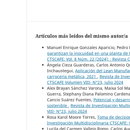
Artículos más leídos del mismo autor/a
Manuel Enrique Gonzales Aparicio, Pedro 
garantizan la inocuidad en una planta de 
CTSCAFE: Vol. 8 Núm. 22 (2024): : Revista
Ángela Cieza Guarderas, Carlos Antonio Q
Inchaustegui,
Aplicación del Lean Manufa
carrocería metálica, 2021
,
Revista de Inve
CTSCAFE Volumen VIII- N°23, julio 2024
Alex Brayan Sánchez Varona, Maixa Sol M
Guerra, Stephany Diana Palomino Cardena, 
Cancio Suárez Fuentes,
Potencial y desarr
sostenible
,
Revista de Investigación Mult
VIII- N°23, julio 2024
Rosa Karol Moore Torres,
Toma de decisio
Investigación Multidisciplinaria CTSCAFE: 
Lucila del Carmen Vallejo Romo, Carlos A