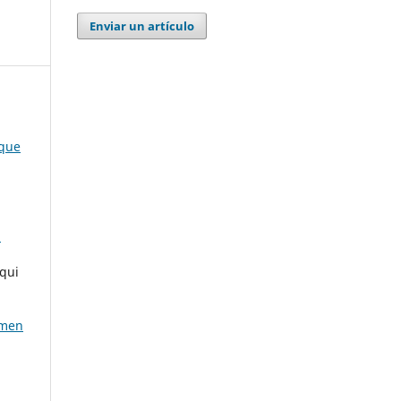
Enviar un artículo
 que
a
qui
umen