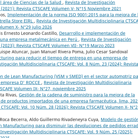
el área de Ciencias de la Salud
,
Revista de Investigación
15 (2021): Revista CTSCAFE Volumen V- N°15 Noviembre 2021
pos,
Implementación de la norma ISO 9001:2015 para la mejora de 
trella Store EIRL
,
Revista de Investigación Multidisciplinaria CTSC
olumen X- N°29 julio 2026
is Ernesto Leonardo Castillo,
Desarrollo e implementación de
n una empresa metalmecánica en Perú
,
Revista de Investigación
9 (2023): Revista CTSCAFE Volumen VII- N°19 Marzo 2023
uispe Atuncar, Juan Manuel Rivera Poma, Julio Cesar Sandoval
cturing para reducir el tiempo de entrega en una empresa de
stigación Multidisciplinaria CTSCAFE: Vol. 8 Núm. 23 (2024): Revist
ón de Lean Manufacturing (VSM y SMED) en el sector automotriz p
la empresa D' ROCCE
,
Revista de Investigación Multidisciplinaria
CTSCAFE Volumen IX- N°27, noviembre 2025
sta Rivas,
Gestión de la cadena de suministro para la mejora de la
ón de productos importados de una empresa farmacéutica, lima, 20
ia CTSCAFE: Vol. 10 Núm. 28 (2026): Revista CTSCAFE Volumen X- N°
 Roca Becerra, Aldo Guillermo Rivadeneyra Cuya,
Modelo de gestió
an Manufacturing para disminuir las devoluciones de pedidos erra
 Investigación Multidisciplinaria CTSCAFE: Vol. 9 Núm. 25 (2025):
 2025