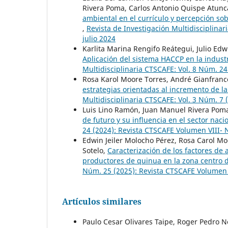
Rivera Poma, Carlos Antonio Quispe Atunca
ambiental en el currículo y percepción so
,
Revista de Investigación Multidisciplinar
julio 2024
Karlita Marina Rengifo Reátegui, Julio E
Aplicación del sistema HACCP en la indust
Multidisciplinaria CTSCAFE: Vol. 8 Núm. 2
Rosa Karol Moore Torres, André Gianfranc
estrategias orientadas al incremento de la
Multidisciplinaria CTSCAFE: Vol. 3 Núm. 7
Luis Lino Ramón, Juan Manuel Rivera Pom
de futuro y su influencia en el sector naci
24 (2024): Revista CTSCAFE Volumen VIII-
Edwin Jeiler Molocho Pérez, Rosa Carol Mo
Sotelo,
Caracterización de los factores de 
productores de quinua en la zona centro 
Núm. 25 (2025): Revista CTSCAFE Volumen 
Artículos similares
Paulo Cesar Olivares Taipe, Roger Pedro 