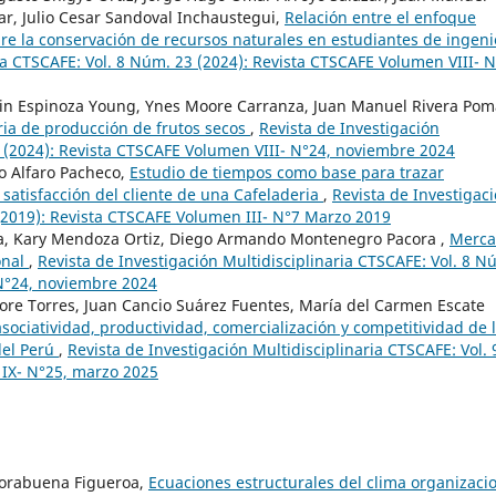
r, Julio Cesar Sandoval Inchaustegui,
Relación entre el enfoque
bre la conservación de recursos naturales en estudiantes de ingeni
ia CTSCAFE: Vol. 8 Núm. 23 (2024): Revista CTSCAFE Volumen VIII- N
dwin Espinoza Young, Ynes Moore Carranza, Juan Manuel Rivera Pom
ria de producción de frutos secos
,
Revista de Investigación
4 (2024): Revista CTSCAFE Volumen VIII- N°24, noviembre 2024
o Alfaro Pacheco,
Estudio de tiempos como base para trazar
 satisfacción del cliente de una Cafeladeria
,
Revista de Investigac
 (2019): Revista CTSCAFE Volumen III- N°7 Marzo 2019
a, Kary Mendoza Ortiz, Diego Armando Montenegro Pacora ,
Merca
onal
,
Revista de Investigación Multidisciplinaria CTSCAFE: Vol. 8 N
 N°24, noviembre 2024
ore Torres, Juan Cancio Suárez Fuentes, María del Carmen Escate
asociatividad, productividad, comercialización y competitividad de 
del Perú
,
Revista de Investigación Multidisciplinaria CTSCAFE: Vol. 
IX- N°25, marzo 2025
Norabuena Figueroa,
Ecuaciones estructurales del clima organizaci