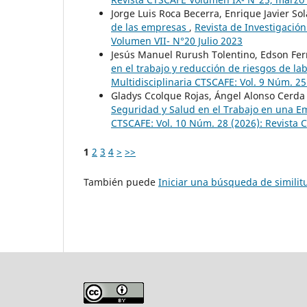
Jorge Luis Roca Becerra, Enrique Javier So
de las empresas
,
Revista de Investigación
Volumen VII- N°20 Julio 2023
Jesús Manuel Rurush Tolentino, Edson Fe
en el trabajo y reducción de riesgos de la
Multidisciplinaria CTSCAFE: Vol. 9 Núm. 2
Gladys Ccolque Rojas, Ángel Alonso Cerd
Seguridad y Salud en el Trabajo en una E
CTSCAFE: Vol. 10 Núm. 28 (2026): Revista
1
2
3
4
>
>>
También puede
Iniciar una búsqueda de simili