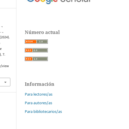
 .,
Número actual
 .,
(2024).
a
De
), 7.
e/view
Información
Para lectores/as
Para autores/as
Para bibliotecarios/as