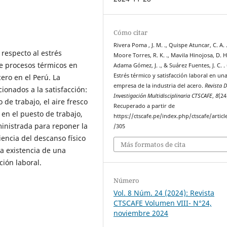
Cómo citar
Rivera Poma , J. M. ., Quispe Atuncar, C. A. .
 respecto al estrés
Moore Torres, R. K. ., Mavila Hinojosa, D. H.
de procesos térmicos en
Adama Gómez, J. ., & Suárez Fuentes, J. C. . 
Estrés térmico y satisfacción laboral en un
ro en el Perú. La
empresa de la industria del acero.
Revista 
ionados a la satisfacción:
Investigación Multidisciplinaria CTSCAFE
,
8
(24
de trabajo, el aire fresco
Recuperado a partir de
 en el puesto de trabajo,
https://ctscafe.pe/index.php/ctscafe/articl
ministrada para reponer la
/305
iencia del descanso físico
Más formatos de cita
la existencia de una
ción laboral.
Número
Vol. 8 Núm. 24 (2024): Revista
CTSCAFE Volumen VIII- N°24,
noviembre 2024