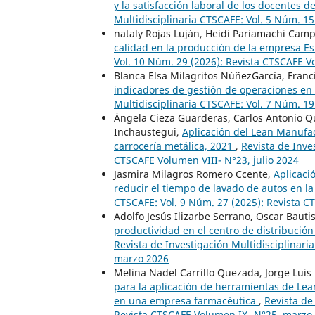
y la satisfacción laboral de los docentes d
Multidisciplinaria CTSCAFE: Vol. 5 Núm. 
nataly Rojas Luján, Heidi Pariamachi Cam
calidad en la producción de la empresa Es
Vol. 10 Núm. 29 (2026): Revista CTSCAFE V
Blanca Elsa Milagritos NúñezGarcía, Franc
indicadores de gestión de operaciones e
Multidisciplinaria CTSCAFE: Vol. 7 Núm. 1
Ángela Cieza Guarderas, Carlos Antonio Q
Inchaustegui,
Aplicación del Lean Manufa
carrocería metálica, 2021
,
Revista de Inve
CTSCAFE Volumen VIII- N°23, julio 2024
Jasmira Milagros Romero Ccente,
Aplicaci
reducir el tiempo de lavado de autos en 
CTSCAFE: Vol. 9 Núm. 27 (2025): Revista 
Adolfo Jesús Ilizarbe Serrano, Oscar Bauti
productividad en el centro de distribuci
Revista de Investigación Multidisciplinar
marzo 2026
Melina Nadel Carrillo Quezada, Jorge Luis
para la aplicación de herramientas de Le
en una empresa farmacéutica
,
Revista de
Revista CTSCAFE Volumen IX- N°25, marzo