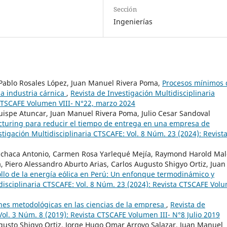
Sección
Ingenierías
Pablo Rosales López, Juan Manuel Rivera Poma,
Procesos mínimos
la industria cárnica
,
Revista de Investigación Multidisciplinaria
 CTSCAFE Volumen VIII- N°22, marzo 2024
uispe Atuncar, Juan Manuel Rivera Poma, Julio Cesar Sandoval
cturing para reducir el tiempo de entrega en una empresa de
stigación Multidisciplinaria CTSCAFE: Vol. 8 Núm. 23 (2024): Revist
achaca Antonio, Carmen Rosa Yarlequé Mejía, Raymond Harold Mal
Piero Alessandro Aburto Arias, Carlos Augusto Shigyo Ortiz, Juan
ollo de la energía eólica en Perú: Un enfonque termodinámico y
idisciplinaria CTSCAFE: Vol. 8 Núm. 23 (2024): Revista CTSCAFE Vol
nes metodológicas en las ciencias de la empresa
,
Revista de
Vol. 3 Núm. 8 (2019): Revista CTSCAFE Volumen III- N°8 Julio 2019
ugusto Shigyo Ortiz, Jorge Hugo Omar Arroyo Salazar, Juan Manuel