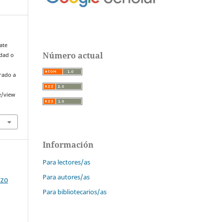
ate
Número actual
idad o
erado a
e/view
Información
Para lectores/as
Para autores/as
rzo
Para bibliotecarios/as