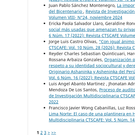
Juan Pablo Sánchez Montenegro,
La import
del Bicentenario
,
Revista de Investigación
Volumen VIII- N°24, noviembre 2024
Ericka Paola Salvador Llaro, Geraldine Ro
social más usadas que amenazan tu privac
6 Núm. 17 (2022): Revista CTSCAFE Volumen
Jorge Luis Castro Olivas,
“Con igual ánimo
CTSCAFE: Vol. 10 Núm. 28 (2026): Revista
Reyder Charles Sebastian Quinticuari, Har
Rossana Arbaiza Gonzales,
Organización po
respeto a su identidad sociocultural y de
Originario Ashaninka y Asheninka del Pe
Vol. 6 Núm. 16 (2022): Revista CTSCAFE V
Luis Angel Abanto Martinez , Jhonatan Adri
Mendoza De Los Santos,
Proceso de audito
de Investigación Multidisciplinaria CTSCA
2022
Francisco Javier Wong Cabanillas, Luz Ro
Lima Norte: El caso de una plantinera en
Multidisciplinaria CTSCAFE: Vol. 5 Núm. 1
1
2
3
>
>>