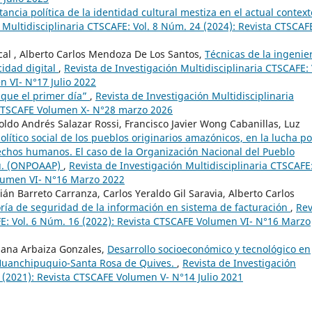
ancia política de la identidad cultural mestiza en el actual context
 Multidisciplinaria CTSCAFE: Vol. 8 Núm. 24 (2024): Revista CTSCAF
ncal , Alberto Carlos Mendoza De Los Santos,
Técnicas de la ingenie
idad digital
,
Revista de Investigación Multidisciplinaria CTSCAFE: 
 VI- N°17 Julio 2022
 que el primer día”
,
Revista de Investigación Multidisciplinaria
 CTSCAFE Volumen X- N°28 marzo 2026
oldo Andrés Salazar Rossi, Francisco Javier Wong Cabanillas, Luz
lítico social de los pueblos originarios amazónicos, en la lucha po
rechos humanos. El caso de la Organización Nacional del Pueblo
rú. (ONPOAAP)
,
Revista de Investigación Multidisciplinaria CTSCAFE
olumen VI- N°16 Marzo 2022
án Barreto Carranza, Carlos Yeraldo Gil Saravia, Alberto Carlos
ría de seguridad de la información en sistema de facturación
,
Rev
FE: Vol. 6 Núm. 16 (2022): Revista CTSCAFE Volumen VI- N°16 Marzo
ssana Arbaiza Gonzales,
Desarrollo socioeconómico y tecnológico en
 Huanchipuquio-Santa Rosa de Quives.
,
Revista de Investigación
4 (2021): Revista CTSCAFE Volumen V- N°14 Julio 2021