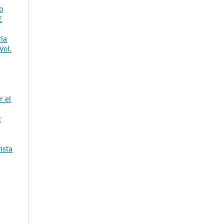
o
E
ría
Vol.
r el
:
ista