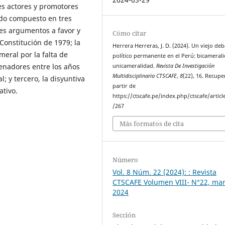
es actores y promotores
ando compuesto en tres
ales argumentos a favor y
Cómo citar
Constitución de 1979; la
Herrera Herreras, J. D. (2024). Un viejo deb
meral por la falta de
político permanente en el Perú: bicameral
enadores entre los años
unicameralidad.
Revista De Investigación
Multidisciplinaria CTSCAFE
,
8
(22), 16. Recup
; y tercero, la disyuntiva
partir de
ativo.
https://ctscafe.pe/index.php/ctscafe/articl
/267
Más formatos de cita
Número
Vol. 8 Núm. 22 (2024): : Revista
CTSCAFE Volumen VIII- N°22, ma
2024
Sección