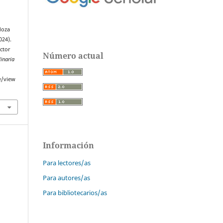
doza
024).
ector
Número actual
linaria
e/view
Información
Para lectores/as
Para autores/as
Para bibliotecarios/as