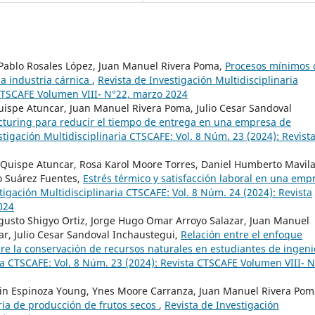
Pablo Rosales López, Juan Manuel Rivera Poma,
Procesos mínimos
la industria cárnica
,
Revista de Investigación Multidisciplinaria
 CTSCAFE Volumen VIII- N°22, marzo 2024
uispe Atuncar, Juan Manuel Rivera Poma, Julio Cesar Sandoval
cturing para reducir el tiempo de entrega en una empresa de
stigación Multidisciplinaria CTSCAFE: Vol. 8 Núm. 23 (2024): Revist
 Quispe Atuncar, Rosa Karol Moore Torres, Daniel Humberto Mavil
o Suárez Fuentes,
Estrés térmico y satisfacción laboral en una emp
tigación Multidisciplinaria CTSCAFE: Vol. 8 Núm. 24 (2024): Revista
024
ugusto Shigyo Ortiz, Jorge Hugo Omar Arroyo Salazar, Juan Manuel
r, Julio Cesar Sandoval Inchaustegui,
Relación entre el enfoque
bre la conservación de recursos naturales en estudiantes de ingeni
ia CTSCAFE: Vol. 8 Núm. 23 (2024): Revista CTSCAFE Volumen VIII- N
dwin Espinoza Young, Ynes Moore Carranza, Juan Manuel Rivera Pom
ria de producción de frutos secos
,
Revista de Investigación