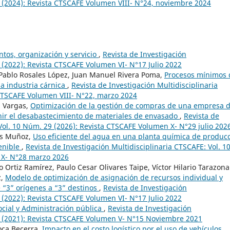
4 (2024): Revista CTSCAFE Volumen VIII- N°24, noviembre 2024
tos, organización y servicio
,
Revista de Investigación
 (2022): Revista CTSCAFE Volumen VI- N°17 Julio 2022
Pablo Rosales López, Juan Manuel Rivera Poma,
Procesos mínimos
la industria cárnica
,
Revista de Investigación Multidisciplinaria
 CTSCAFE Volumen VIII- N°22, marzo 2024
a Vargas,
Optimización de la gestión de compras de una empresa 
ir el desabastecimiento de materiales de envasado
,
Revista de
 Vol. 10 Núm. 29 (2026): Revista CTSCAFE Volumen X- N°29 julio 202
es Muñoz,
Uso eficiente del agua en una planta química de produc
tenible
,
Revista de Investigación Multidisciplinaria CTSCAFE: Vol. 1
 X- N°28 marzo 2026
Ortiz Ramírez, Paulo Cesar Olivares Taipe, Víctor Hilario Tarazona
z,
Modelo de optimización de asignación de recursos individual y
“3” orígenes a “3” destinos
,
Revista de Investigación
 (2022): Revista CTSCAFE Volumen VI- N°17 Julio 2022
ocial y Administración pública
,
Revista de Investigación
15 (2021): Revista CTSCAFE Volumen V- N°15 Noviembre 2021
Roca Becerra,
Impacto en el costo logístico por el uso de vehículos