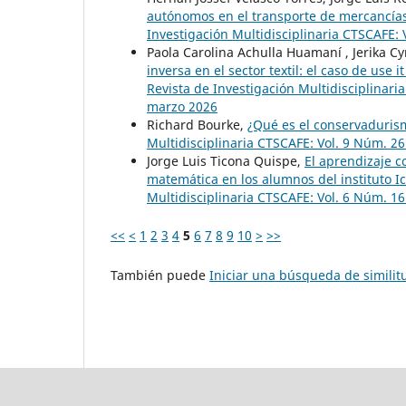
autónomos en el transporte de mercancías:
Investigación Multidisciplinaria CTSCAFE:
Paola Carolina Achulla Huamaní , Jerika C
inversa en el sector textil: el caso de 
Revista de Investigación Multidisciplinar
marzo 2026
Richard Bourke,
¿Qué es el conservadurism
Multidisciplinaria CTSCAFE: Vol. 9 Núm. 26
Jorge Luis Ticona Quispe,
El aprendizaje c
matemática en los alumnos del instituto I
Multidisciplinaria CTSCAFE: Vol. 6 Núm. 1
<<
<
1
2
3
4
5
6
7
8
9
10
>
>>
También puede
Iniciar una búsqueda de simili