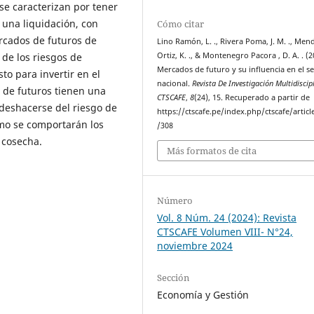
se caracterizan por tener
 una liquidación, con
Cómo citar
rcados de futuros de
Lino Ramón, L. ., Rivera Poma, J. M. ., Men
 de los riesgos de
Ortiz, K. ., & Montenegro Pacora , D. A. . (2
Mercados de futuro y su influencia en el s
to para invertir en el
nacional.
Revista De Investigación Multidiscip
 de futuros tienen una
CTSCAFE
,
8
(24), 15. Recuperado a partir de
 deshacerse del riesgo de
https://ctscafe.pe/index.php/ctscafe/articl
mo se comportarán los
/308
 cosecha.
Más formatos de cita
Número
Vol. 8 Núm. 24 (2024): Revista
CTSCAFE Volumen VIII- N°24,
noviembre 2024
Sección
Economía y Gestión