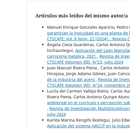
Artículos más leídos del mismo autor/a
Manuel Enrique Gonzales Aparicio, Pedro 
garantizan la inocuidad en una planta de 
CTSCAFE: Vol. 8 Núm. 22 (2024): : Revista
Ángela Cieza Guarderas, Carlos Antonio Q
Inchaustegui,
Aplicación del Lean Manufa
carrocería metálica, 2021
,
Revista de Inve
CTSCAFE Volumen VIII- N°23, julio 2024
Juan Manuel Rivera Poma , Carlos Antonio
Hinojosa, Jorge Adama Gómez, Juan Canci
de la industria del acero
,
Revista de Inves
CTSCAFE Volumen VIII- N°24, noviembre 2
Lucila del Carmen Vallejo Romo, Carlos A
Rivera Poma, Carlos Antonio Quispe Atunca
ambiental en el currículo y percepción so
,
Revista de Investigación Multidisciplinar
julio 2024
Karlita Marina Rengifo Reátegui, Julio E
Aplicación del sistema HACCP en la indust