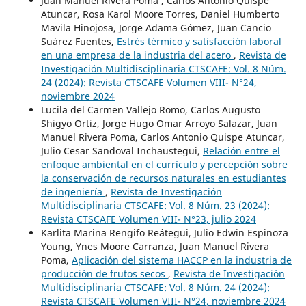
Juan Manuel Rivera Poma , Carlos Antonio Quispe
Atuncar, Rosa Karol Moore Torres, Daniel Humberto
Mavila Hinojosa, Jorge Adama Gómez, Juan Cancio
Suárez Fuentes,
Estrés térmico y satisfacción laboral
en una empresa de la industria del acero
,
Revista de
Investigación Multidisciplinaria CTSCAFE: Vol. 8 Núm.
24 (2024): Revista CTSCAFE Volumen VIII- N°24,
noviembre 2024
Lucila del Carmen Vallejo Romo, Carlos Augusto
Shigyo Ortiz, Jorge Hugo Omar Arroyo Salazar, Juan
Manuel Rivera Poma, Carlos Antonio Quispe Atuncar,
Julio Cesar Sandoval Inchaustegui,
Relación entre el
enfoque ambiental en el currículo y percepción sobre
la conservación de recursos naturales en estudiantes
de ingeniería
,
Revista de Investigación
Multidisciplinaria CTSCAFE: Vol. 8 Núm. 23 (2024):
Revista CTSCAFE Volumen VIII- N°23, julio 2024
Karlita Marina Rengifo Reátegui, Julio Edwin Espinoza
Young, Ynes Moore Carranza, Juan Manuel Rivera
Poma,
Aplicación del sistema HACCP en la industria de
producción de frutos secos
,
Revista de Investigación
Multidisciplinaria CTSCAFE: Vol. 8 Núm. 24 (2024):
Revista CTSCAFE Volumen VIII- N°24, noviembre 2024