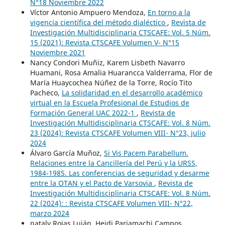
N°18 Noviembre 2022
Víctor Antonio Ampuero Mendoza,
En torno a la
vigencia científica del método dialéctico
,
Revista de
Investigación Multidisciplinaria CTSCAFE: Vol. 5 Núm.
15 (2021): Revista CTSCAFE Volumen V- N°15
Noviembre 2021
Nancy Condori Muñiz, Karem Lisbeth Navarro
Huamani, Rosa Amalia Huarancca Valderrama, Flor de
María Huaycochea Núñez de la Torre, Rocío Tito
Pacheco,
La solidaridad en el desarrollo académico
virtual en la Escuela Profesional de Estudios de
Formación General UAC 2022-1
,
Revista de
Investigación Multidisciplinaria CTSCAFE: Vol. 8 Núm.
23 (2024): Revista CTSCAFE Volumen VIII- N°23, julio
2024
Álvaro García Muñoz,
Si Vis Pacem Parabellum.
Relaciones entre la Cancillería del Perú y la URSS,
1984-1985. Las conferencias de seguridad y desarme
entre la OTAN y el Pacto de Varsovia
,
Revista de
Investigación Multidisciplinaria CTSCAFE: Vol. 8 Núm.
22 (2024): : Revista CTSCAFE Volumen VIII- N°22,
marzo 2024
nataly Rojas Luján, Heidi Pariamachi Campos,