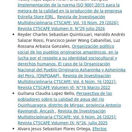
Implementación de la norma ISO 9001:2015 para la
mejora de la calidad en la producción de la empresa
Estrella Store EIRL
,
Revista de Investigación
Multidisciplinaria CTSCAFE: Vol. 10 Núm. 29 (2026):
Revista CTSCAFE Volumen X- N°29 julio 2026
Reyder Charles Sebastian Quinticuari, Haroldo Andrés
Salazar Rossi, Francisco Javier Wong Cabanillas, Luz
Rossana Arbaiza Gonzales,
Organización político
social de los pueblos originarios amazónicos, en la
lucha por el respeto a su identidad sociocultural y
derechos humanos. El caso de la Organización
Nacional del Pueblo Originario Ashaninka y Asheninka
del Perú. (ONPOAAP)
,
Revista de Investigación
Multidisciplinaria CTSCAFE: Vol. 6 Núm. 16 (2022):
Revista CTSCAFE Volumen VI- N°16 Marzo 2022
Guiliana Claudia Lopez Bello,
Perspectiva de los
pobladores sobre la calidad de agua del río
Quinhuaragra, distrito de Mirgas, provincia Antonio
Raymondi, Áncash
,
Revista de Investigación
Multidisciplinaria CTSCAFE: Vol. 9 Núm. 26 (2025):
Revista CTSCAFE Volumen IX- N°26, julio 2025
Alvaro Jesus Sebastian Flores Ortega,
Efectos