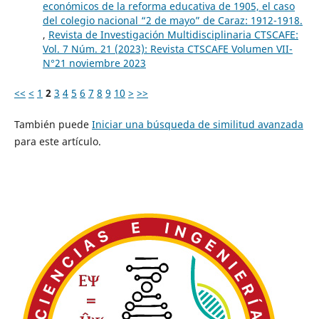
económicos de la reforma educativa de 1905, el caso
del colegio nacional “2 de mayo” de Caraz: 1912-1918.
,
Revista de Investigación Multidisciplinaria CTSCAFE:
Vol. 7 Núm. 21 (2023): Revista CTSCAFE Volumen VII-
N°21 noviembre 2023
<<
<
1
2
3
4
5
6
7
8
9
10
>
>>
También puede
Iniciar una búsqueda de similitud avanzada
para este artículo.