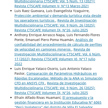
Multidisciplinaria CTSCAFE: Vol. 5 Núm. 13 (2021):
Revista CTSCAFE Volumen V- N°13 Marzo 2021
Luis Raez Guevara, Luis Evangelista Yzaguirre,
Protección ambiental y demanda turística vista desde
los operadores turísticos
,
Revista de Investigación
Multidisciplinaria CTSCAFE: Vol. 9 Núm. 26 (2025):
Revista CTSCAFE Volumen IX- N°26, julio 2025
Anthony Enrique Arrasco Napa, Luis Fernando Flores
Ponte, Emanuel Piero Poma Huamán,
Análisis de
confiabilidad del procedimiento de cálculo de perfiles
de velocidad en camiones mineros
,
Revista de
Investigación Multidisciplinaria CTSCAFE: Vol. 6 Núm.
17 (2022): Revista CTSCAFE Volumen VI- N°17 Julio
2022
Luis Enrique Yataco Osorio, Luis Antonio Yataco
Pastor,
Comparación de Parámetros Hidráulicos en
Rápidas Escalonadas: Método de la ANA vs Simulación
CFD en ANSYS CFX
,
Revista de Investigación
Multidisciplinaria CTSCAFE: Vol. 9 Núm. 26 (2025):
Revista CTSCAFE Volumen IX- N°26, julio 2025
Efraín Alfado Rivas Huamaní,
El presupuesto y la
gestión financiera en la Institución Educativa N° 6065
“Perú Inglaterra” del distrito de Villa El Salvador
,