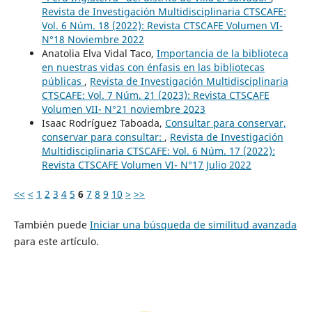
Revista de Investigación Multidisciplinaria CTSCAFE:
Vol. 6 Núm. 18 (2022): Revista CTSCAFE Volumen VI-
N°18 Noviembre 2022
Anatolia Elva Vidal Taco,
Importancia de la biblioteca
en nuestras vidas con énfasis en las bibliotecas
públicas
,
Revista de Investigación Multidisciplinaria
CTSCAFE: Vol. 7 Núm. 21 (2023): Revista CTSCAFE
Volumen VII- N°21 noviembre 2023
Isaac Rodríguez Taboada,
Consultar para conservar,
conservar para consultar:
,
Revista de Investigación
Multidisciplinaria CTSCAFE: Vol. 6 Núm. 17 (2022):
Revista CTSCAFE Volumen VI- N°17 Julio 2022
<<
<
1
2
3
4
5
6
7
8
9
10
>
>>
También puede
Iniciar una búsqueda de similitud avanzada
para este artículo.