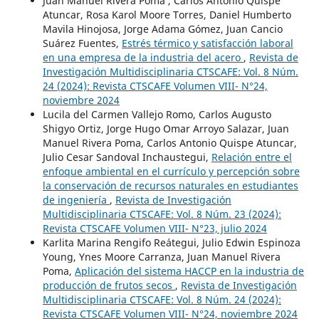
Juan Manuel Rivera Poma , Carlos Antonio Quispe
Atuncar, Rosa Karol Moore Torres, Daniel Humberto
Mavila Hinojosa, Jorge Adama Gómez, Juan Cancio
Suárez Fuentes,
Estrés térmico y satisfacción laboral
en una empresa de la industria del acero
,
Revista de
Investigación Multidisciplinaria CTSCAFE: Vol. 8 Núm.
24 (2024): Revista CTSCAFE Volumen VIII- N°24,
noviembre 2024
Lucila del Carmen Vallejo Romo, Carlos Augusto
Shigyo Ortiz, Jorge Hugo Omar Arroyo Salazar, Juan
Manuel Rivera Poma, Carlos Antonio Quispe Atuncar,
Julio Cesar Sandoval Inchaustegui,
Relación entre el
enfoque ambiental en el currículo y percepción sobre
la conservación de recursos naturales en estudiantes
de ingeniería
,
Revista de Investigación
Multidisciplinaria CTSCAFE: Vol. 8 Núm. 23 (2024):
Revista CTSCAFE Volumen VIII- N°23, julio 2024
Karlita Marina Rengifo Reátegui, Julio Edwin Espinoza
Young, Ynes Moore Carranza, Juan Manuel Rivera
Poma,
Aplicación del sistema HACCP en la industria de
producción de frutos secos
,
Revista de Investigación
Multidisciplinaria CTSCAFE: Vol. 8 Núm. 24 (2024):
Revista CTSCAFE Volumen VIII- N°24, noviembre 2024