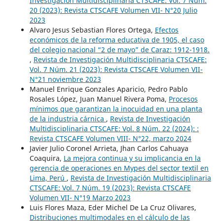
Investigación Multidisciplinaria CTSCAFE: Vol. 7 Núm.
20 (2023): Revista CTSCAFE Volumen VII- N°20 Julio
2023
Alvaro Jesus Sebastian Flores Ortega,
Efectos
económicos de la reforma educativa de 1905, el caso
del colegio nacional “2 de mayo” de Caraz: 1912-1918.
,
Revista de Investigación Multidisciplinaria CTSCAFE:
Vol. 7 Núm. 21 (2023): Revista CTSCAFE Volumen VII-
N°21 noviembre 2023
Manuel Enrique Gonzales Aparicio, Pedro Pablo
Rosales López, Juan Manuel Rivera Poma,
Procesos
mínimos que garantizan la inocuidad en una planta
de la industria cárnica
,
Revista de Investigación
Multidisciplinaria CTSCAFE: Vol. 8 Núm. 22 (2024): :
Revista CTSCAFE Volumen VIII- N°22, marzo 2024
Javier Julio Coronel Arrieta, Jhan Carlos Cahuaya
Coaquira,
La mejora continua y su implicancia en la
gerencia de operaciones en Mypes del sector textil en
Lima, Perú
,
Revista de Investigación Multidisciplinaria
CTSCAFE: Vol. 7 Núm. 19 (2023): Revista CTSCAFE
Volumen VII- N°19 Marzo 2023
Luis Flores Maza, Eder Michel De La Cruz Olivares,
Distribuciones multimodales en el cálculo de las