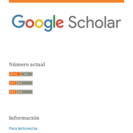
Número actual
Información
Para lectores/as