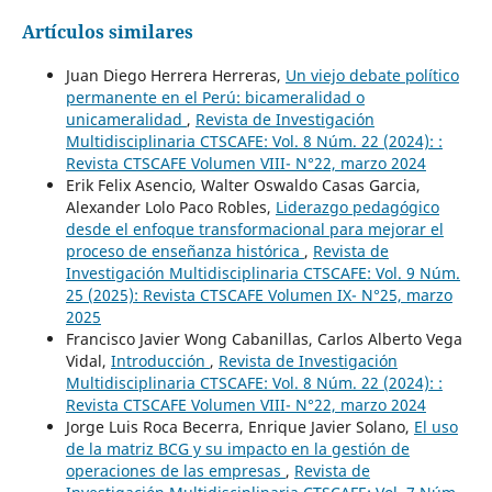
Artículos similares
Juan Diego Herrera Herreras,
Un viejo debate político
permanente en el Perú: bicameralidad o
unicameralidad
,
Revista de Investigación
Multidisciplinaria CTSCAFE: Vol. 8 Núm. 22 (2024): :
Revista CTSCAFE Volumen VIII- N°22, marzo 2024
Erik Felix Asencio, Walter Oswaldo Casas Garcia,
Alexander Lolo Paco Robles,
Liderazgo pedagógico
desde el enfoque transformacional para mejorar el
proceso de enseñanza histórica
,
Revista de
Investigación Multidisciplinaria CTSCAFE: Vol. 9 Núm.
25 (2025): Revista CTSCAFE Volumen IX- N°25, marzo
2025
Francisco Javier Wong Cabanillas, Carlos Alberto Vega
Vidal,
Introducción
,
Revista de Investigación
Multidisciplinaria CTSCAFE: Vol. 8 Núm. 22 (2024): :
Revista CTSCAFE Volumen VIII- N°22, marzo 2024
Jorge Luis Roca Becerra, Enrique Javier Solano,
El uso
de la matriz BCG y su impacto en la gestión de
operaciones de las empresas
,
Revista de