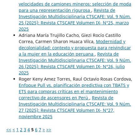
velocidades de camiones mineros: selección de moda
para una representación rigurosa
,
Revista de
Investigación Multidisciplinaria CTSCAFE: Vol. 9 Núm.
25 (2025): Revista CTSCAFE Volumen IX- N°25, marzo
2025
Adriana María Trujillo Cacho, Giezi Rocío Castillo
Correa, Carmen Sharon Huaca Vilca,
Modernidad y
decolonialidad: contexto y propuesta para reivindicar
a la mujer en la educación peruana
,
Revista de
Investigación Multidisciplinaria CTSCAFE: Vol. 9 Núm.
26 (2025): Revista CTSCAFE Volumen IX- N°26, julio
2025
Roger Keny Amez Torres, Raul Octavio Rosas Cordova,
Enfoque Pull vs. planificación predictiva con TBATS y
ETS para compras críticas en el mantenimiento
correctivo de ascensores en Perú
,
Revista de
Investigación Multidisciplinaria CTSCAFE: Vol. 9 Núm.
27 (2025): Revista CTSCAFE Volumen IX- N°27,
noviembre 2025
<<
<
1
2
3
4
5
6
7
>
>>