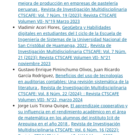
mejora de producción en empresas de pastelería
peruanas
,
Revista de Investigación Multidisciplinaria
CTSCAFE: Vol. 7 Núm. 19 (2023): Revista CTSCAFE
Volumen VII- N°19 Marzo 2023
Vladimir Acori Flores,
GeoGebra y Habilidades
digitales en estudiantes del I ciclo de la Escuela de
Ingeniería de Sistemas de la Universidad Nacional de
San Cristóbal de Huamanga, 2022
,
Revista de
Investigación Multidisciplinaria CTSCAFE: Vol. 7 Núm.
21 (2023): Revista CTSCAFE Volumen VII- N°21
noviembre 2023
Gustavo Enrique Piminchumo Olivos, Juan Ricardo
García Rodríguez,
Beneficios del uso de tecnologías
en auditorias contables: Una revisión sistemática de la
literatura
,
Revista de Investigación Multidisciplinaria
CTSCAFE: Vol. 8 Núm. 22 (2024): : Revista CTSCAFE
Volumen VIII- N°22, marzo 2024
Jorge Luis Ticona Quispe,
El aprendizaje cooperativo y
su influencia en el rendimiento académico en el área
de matemática en los alumnos del instituto Icit de
Arequipa en el año 2018
,
Revista de Investigación
Multidisciplinaria CTSCAFE: Vol. 6 Núm. 16 (2022):