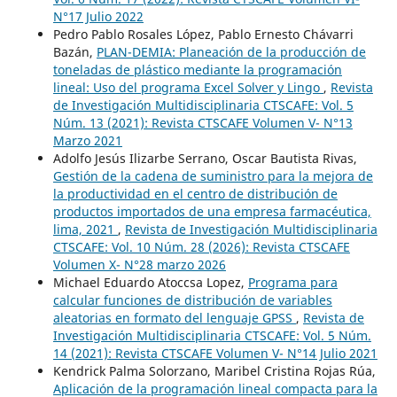
N°17 Julio 2022
Pedro Pablo Rosales López, Pablo Ernesto Chávarri
Bazán,
PLAN-DEMIA: Planeación de la producción de
toneladas de plástico mediante la programación
lineal: Uso del programa Excel Solver y Lingo
,
Revista
de Investigación Multidisciplinaria CTSCAFE: Vol. 5
Núm. 13 (2021): Revista CTSCAFE Volumen V- N°13
Marzo 2021
Adolfo Jesús Ilizarbe Serrano, Oscar Bautista Rivas,
Gestión de la cadena de suministro para la mejora de
la productividad en el centro de distribución de
productos importados de una empresa farmacéutica,
lima, 2021
,
Revista de Investigación Multidisciplinaria
CTSCAFE: Vol. 10 Núm. 28 (2026): Revista CTSCAFE
Volumen X- N°28 marzo 2026
Michael Eduardo Atoccsa Lopez,
Programa para
calcular funciones de distribución de variables
aleatorias en formato del lenguaje GPSS
,
Revista de
Investigación Multidisciplinaria CTSCAFE: Vol. 5 Núm.
14 (2021): Revista CTSCAFE Volumen V- N°14 Julio 2021
Kendrick Palma Solorzano, Maribel Cristina Rojas Rúa,
Aplicación de la programación lineal compacta para la