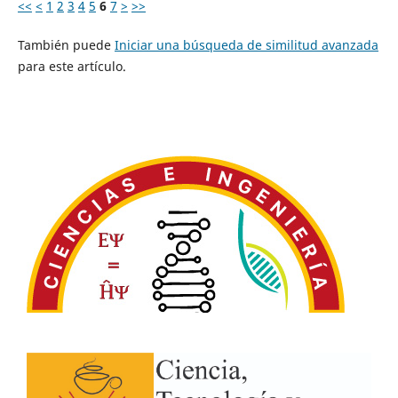
<<
<
1
2
3
4
5
6
7
>
>>
También puede
Iniciar una búsqueda de similitud avanzada
para este artículo.