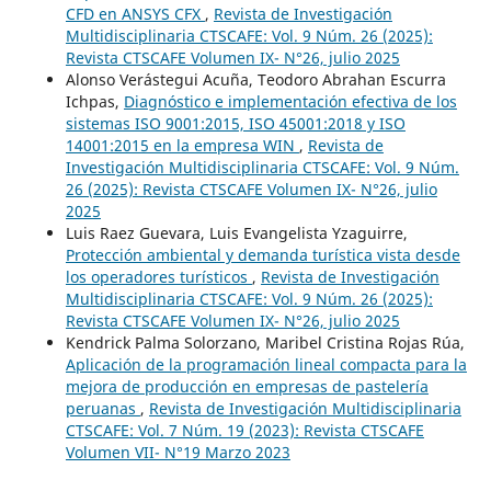
CFD en ANSYS CFX
,
Revista de Investigación
Multidisciplinaria CTSCAFE: Vol. 9 Núm. 26 (2025):
Revista CTSCAFE Volumen IX- N°26, julio 2025
Alonso Verástegui Acuña, Teodoro Abrahan Escurra
Ichpas,
Diagnóstico e implementación efectiva de los
sistemas ISO 9001:2015, ISO 45001:2018 y ISO
14001:2015 en la empresa WIN
,
Revista de
Investigación Multidisciplinaria CTSCAFE: Vol. 9 Núm.
26 (2025): Revista CTSCAFE Volumen IX- N°26, julio
2025
Luis Raez Guevara, Luis Evangelista Yzaguirre,
Protección ambiental y demanda turística vista desde
los operadores turísticos
,
Revista de Investigación
Multidisciplinaria CTSCAFE: Vol. 9 Núm. 26 (2025):
Revista CTSCAFE Volumen IX- N°26, julio 2025
Kendrick Palma Solorzano, Maribel Cristina Rojas Rúa,
Aplicación de la programación lineal compacta para la
mejora de producción en empresas de pastelería
peruanas
,
Revista de Investigación Multidisciplinaria
CTSCAFE: Vol. 7 Núm. 19 (2023): Revista CTSCAFE
Volumen VII- N°19 Marzo 2023