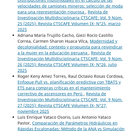
Distribuciones multimodales en el cálculo de las
velocidades de camiones mineros: selección de moda
para una representación rigurosa
,
Revista de
Investigación Multidisciplinaria CTSCAFE: Vol. 9 Núm.
25 (2025): Revista CTSCAFE Volumen IX- N°25, marzo
2025
Adriana María Trujillo Cacho, Giezi Rocío Castillo
Correa, Carmen Sharon Huaca Vilca,
Modernidad y
decolonialidad: contexto y propuesta para reivindicar
a la mujer en la educación peruana
,
Revista de
Investigación Multidisciplinaria CTSCAFE: Vol. 9 Núm.
26 (2025): Revista CTSCAFE Volumen IX- N°26, julio
2025
Roger Keny Amez Torres, Raul Octavio Rosas Cordova,
Enfoque Pull vs. planificación predictiva con TBATS y
ETS para compras críticas en el mantenimiento
correctivo de ascensores en Perú
,
Revista de
Investigación Multidisciplinaria CTSCAFE: Vol. 9 Núm.
27 (2025): Revista CTSCAFE Volumen IX- N°27,
noviembre 2025
Luis Enrique Yataco Osorio, Luis Antonio Yataco
Pastor,
Comparación de Parámetros Hidráulicos en
Rápidas Escalonadas: Método de la ANA vs Simulación