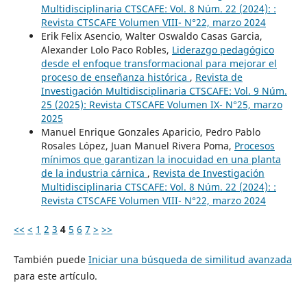
Multidisciplinaria CTSCAFE: Vol. 8 Núm. 22 (2024): :
Revista CTSCAFE Volumen VIII- N°22, marzo 2024
Erik Felix Asencio, Walter Oswaldo Casas Garcia,
Alexander Lolo Paco Robles,
Liderazgo pedagógico
desde el enfoque transformacional para mejorar el
proceso de enseñanza histórica
,
Revista de
Investigación Multidisciplinaria CTSCAFE: Vol. 9 Núm.
25 (2025): Revista CTSCAFE Volumen IX- N°25, marzo
2025
Manuel Enrique Gonzales Aparicio, Pedro Pablo
Rosales López, Juan Manuel Rivera Poma,
Procesos
mínimos que garantizan la inocuidad en una planta
de la industria cárnica
,
Revista de Investigación
Multidisciplinaria CTSCAFE: Vol. 8 Núm. 22 (2024): :
Revista CTSCAFE Volumen VIII- N°22, marzo 2024
<<
<
1
2
3
4
5
6
7
>
>>
También puede
Iniciar una búsqueda de similitud avanzada
para este artículo.