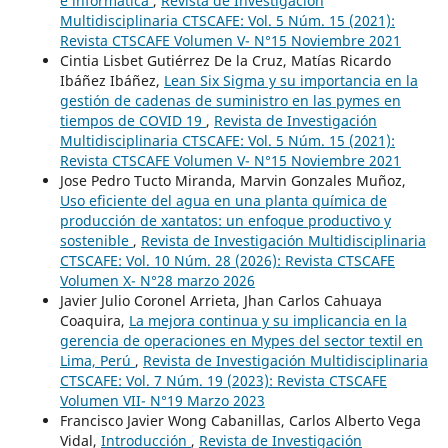
e informática
,
Revista de Investigación
Multidisciplinaria CTSCAFE: Vol. 5 Núm. 15 (2021):
Revista CTSCAFE Volumen V- N°15 Noviembre 2021
Cintia Lisbet Gutiérrez De la Cruz, Matías Ricardo
Ibáñez Ibáñez,
Lean Six Sigma y su importancia en la
gestión de cadenas de suministro en las pymes en
tiempos de COVID 19
,
Revista de Investigación
Multidisciplinaria CTSCAFE: Vol. 5 Núm. 15 (2021):
Revista CTSCAFE Volumen V- N°15 Noviembre 2021
Jose Pedro Tucto Miranda, Marvin Gonzales Muñoz,
Uso eficiente del agua en una planta química de
producción de xantatos: un enfoque productivo y
sostenible
,
Revista de Investigación Multidisciplinaria
CTSCAFE: Vol. 10 Núm. 28 (2026): Revista CTSCAFE
Volumen X- N°28 marzo 2026
Javier Julio Coronel Arrieta, Jhan Carlos Cahuaya
Coaquira,
La mejora continua y su implicancia en la
gerencia de operaciones en Mypes del sector textil en
Lima, Perú
,
Revista de Investigación Multidisciplinaria
CTSCAFE: Vol. 7 Núm. 19 (2023): Revista CTSCAFE
Volumen VII- N°19 Marzo 2023
Francisco Javier Wong Cabanillas, Carlos Alberto Vega
Vidal,
Introducción
,
Revista de Investigación