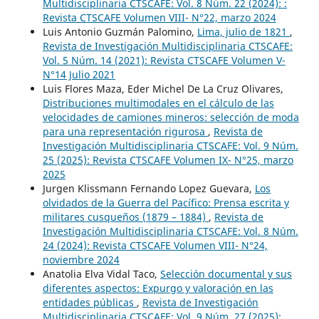
Multidisciplinaria CTSCAFE: Vol. 8 Núm. 22 (2024): :
Revista CTSCAFE Volumen VIII- N°22, marzo 2024
Luis Antonio Guzmán Palomino,
Lima, julio de 1821
,
Revista de Investigación Multidisciplinaria CTSCAFE:
Vol. 5 Núm. 14 (2021): Revista CTSCAFE Volumen V-
N°14 Julio 2021
Luis Flores Maza, Eder Michel De La Cruz Olivares,
Distribuciones multimodales en el cálculo de las
velocidades de camiones mineros: selección de moda
para una representación rigurosa
,
Revista de
Investigación Multidisciplinaria CTSCAFE: Vol. 9 Núm.
25 (2025): Revista CTSCAFE Volumen IX- N°25, marzo
2025
Jurgen Klissmann Fernando Lopez Guevara,
Los
olvidados de la Guerra del Pacífico: Prensa escrita y
militares cusqueños (1879 – 1884)
,
Revista de
Investigación Multidisciplinaria CTSCAFE: Vol. 8 Núm.
24 (2024): Revista CTSCAFE Volumen VIII- N°24,
noviembre 2024
Anatolia Elva Vidal Taco,
Selección documental y sus
diferentes aspectos: Expurgo y valoración en las
entidades públicas
,
Revista de Investigación
Multidisciplinaria CTSCAFE: Vol. 9 Núm. 27 (2025):