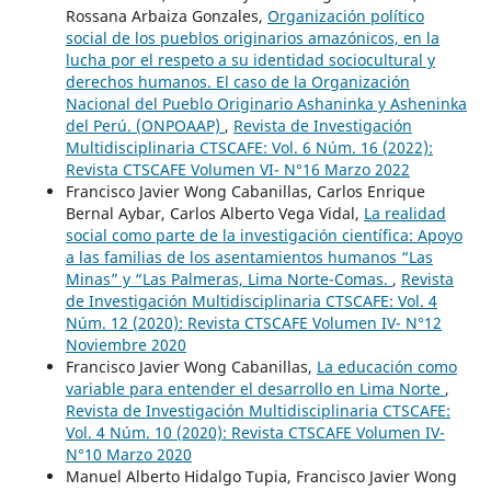
Rossana Arbaiza Gonzales,
Organización político
social de los pueblos originarios amazónicos, en la
lucha por el respeto a su identidad sociocultural y
derechos humanos. El caso de la Organización
Nacional del Pueblo Originario Ashaninka y Asheninka
del Perú. (ONPOAAP)
,
Revista de Investigación
Multidisciplinaria CTSCAFE: Vol. 6 Núm. 16 (2022):
Revista CTSCAFE Volumen VI- N°16 Marzo 2022
Francisco Javier Wong Cabanillas, Carlos Enrique
Bernal Aybar, Carlos Alberto Vega Vidal,
La realidad
social como parte de la investigación científica: Apoyo
a las familias de los asentamientos humanos “Las
Minas” y “Las Palmeras, Lima Norte-Comas.
,
Revista
de Investigación Multidisciplinaria CTSCAFE: Vol. 4
Núm. 12 (2020): Revista CTSCAFE Volumen IV- N°12
Noviembre 2020
Francisco Javier Wong Cabanillas,
La educación como
variable para entender el desarrollo en Lima Norte
,
Revista de Investigación Multidisciplinaria CTSCAFE:
Vol. 4 Núm. 10 (2020): Revista CTSCAFE Volumen IV-
N°10 Marzo 2020
Manuel Alberto Hidalgo Tupia, Francisco Javier Wong