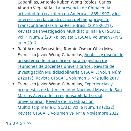
Cabanillas, Antonio Rubén Wong Robles, Carlos
Alberto Vega Vidal,
La presencia de China en la
actividad ferrocarrilera en América (1865-1907) y los
intereses en la construcción del megaproyecto
Transcontinental China-Perú-Brasil (2015-2021)
,
Revista de Investigación Multidisciplinaria CTSCAFE:
Vol. 1 Núm. 2 (2017): Revista CTSCAFE Volumen I- N°2
Julio 2017
Raúl Armas Benavides, Ronnie Osmar Oliva Moya,
Francisco Javier Wong Cabanillas,
Análisis y diseño de
un sistema de información para la gestión de
reuniones de docentes universitarios
,
Revista de
Investigación Multidisciplinaria CTSCAFE: Vol. 1 Núm.
2 (2017): Revista CTSCAFE Volumen I- N°2 Julio 2017
Francisco Javier Wong Cabanillas,
Experiencias y
propuestas de la Universidad Nacional Mayor de San
Marcos Acerca de la responsabilidad social
universitaria
,
Revista de Investigación
Multidisciplinaria CTSCAFE: Vol. 6 Núm. 18 (2022):
Revista CTSCAFE Volumen VI- N°18 Noviembre 2022
1
2
3
4
5
>
>>