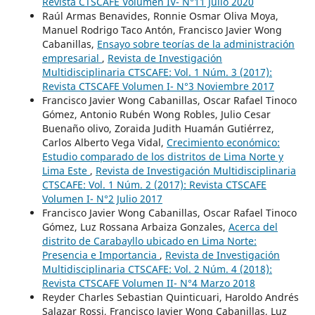
Revista CTSCAFE Volumen IV- N°11 Julio 2020
Raúl Armas Benavides, Ronnie Osmar Oliva Moya,
Manuel Rodrigo Taco Antón, Francisco Javier Wong
Cabanillas,
Ensayo sobre teorías de la administración
empresarial
,
Revista de Investigación
Multidisciplinaria CTSCAFE: Vol. 1 Núm. 3 (2017):
Revista CTSCAFE Volumen I- N°3 Noviembre 2017
Francisco Javier Wong Cabanillas, Oscar Rafael Tinoco
Gómez, Antonio Rubén Wong Robles, Julio Cesar
Buenaño olivo, Zoraida Judith Huamán Gutiérrez,
Carlos Alberto Vega Vidal,
Crecimiento económico:
Estudio comparado de los distritos de Lima Norte y
Lima Este
,
Revista de Investigación Multidisciplinaria
CTSCAFE: Vol. 1 Núm. 2 (2017): Revista CTSCAFE
Volumen I- N°2 Julio 2017
Francisco Javier Wong Cabanillas, Oscar Rafael Tinoco
Gómez, Luz Rossana Arbaiza Gonzales,
Acerca del
distrito de Carabayllo ubicado en Lima Norte:
Presencia e Importancia
,
Revista de Investigación
Multidisciplinaria CTSCAFE: Vol. 2 Núm. 4 (2018):
Revista CTSCAFE Volumen II- N°4 Marzo 2018
Reyder Charles Sebastian Quinticuari, Haroldo Andrés
Salazar Rossi, Francisco Javier Wong Cabanillas, Luz