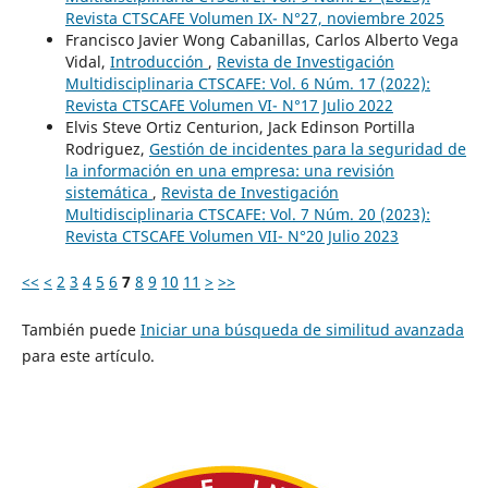
Revista CTSCAFE Volumen IX- N°27, noviembre 2025
Francisco Javier Wong Cabanillas, Carlos Alberto Vega
Vidal,
Introducción
,
Revista de Investigación
Multidisciplinaria CTSCAFE: Vol. 6 Núm. 17 (2022):
Revista CTSCAFE Volumen VI- N°17 Julio 2022
Elvis Steve Ortiz Centurion, Jack Edinson Portilla
Rodriguez,
Gestión de incidentes para la seguridad de
la información en una empresa: una revisión
sistemática
,
Revista de Investigación
Multidisciplinaria CTSCAFE: Vol. 7 Núm. 20 (2023):
Revista CTSCAFE Volumen VII- N°20 Julio 2023
<<
<
2
3
4
5
6
7
8
9
10
11
>
>>
También puede
Iniciar una búsqueda de similitud avanzada
para este artículo.