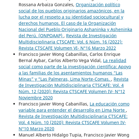
Rossana Arbaiza Gonzales,
Organización político
social de los pueblos originarios amazónicos, en la
lucha por el respeto a su identidad sociocultural y
derechos humanos. El caso de la Organización
Nacional del Pueblo Originario Ashaninka y Asheninka
del Perú. (ONPOAAP)
,
Revista de Investigación
Multidisciplinaria CTSCAFE: Vol. 6 Núm. 16 (2022):
Revista CTSCAFE Volumen VI- N°16 Marzo 2022
Francisco Javier Wong Cabanillas, Carlos Enrique
Bernal Aybar, Carlos Alberto Vega Vidal,
La realidad
social como parte de la investigación científica: Apoyo
a las familias de los asentamientos humanos “Las
Minas” y “Las Palmeras, Lima Norte-Comas.
,
Revista
de Investigación Multidisciplinaria CTSCAFE: Vol. 4
Núm. 12 (2020): Revista CTSCAFE Volumen IV- N°12
Noviembre 2020
Francisco Javier Wong Cabanillas,
La educación como
variable para entender el desarrollo en Lima Norte
,
Revista de Investigación Multidisciplinaria CTSCAFE:
Vol. 4 Núm. 10 (2020): Revista CTSCAFE Volumen IV-
N°10 Marzo 2020
Manuel Alberto Hidalgo Tupia, Francisco Javier Wong