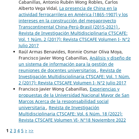
Cabanillas, Antonio Rubén Wong Robles, Carlos
Alberto Vega Vidal,
La presencia de China en la
actividad ferrocarrilera en América (1865-1907) y los
intereses en la construcción del megaproyecto
Transcontinental China-Perú-Brasil (2015-2021)
,
Revista de Investigación Multidisciplinaria CTSCAFE:
Vol. 1 Núm. 2 (2017): Revista CTSCAFE Volumen I- N°2
Julio 2017
Raúl Armas Benavides, Ronnie Osmar Oliva Moya,
Francisco Javier Wong Cabanillas,
Análisis y diseño de
un sistema de información para la gestión de
reuniones de docentes universitarios
,
Revista de
Investigación Multidisciplinaria CTSCAFE: Vol. 1 Núm.
2 (2017): Revista CTSCAFE Volumen I- N°2 Julio 2017
Francisco Javier Wong Cabanillas,
Experiencias y
propuestas de la Universidad Nacional Mayor de San
Marcos Acerca de la responsabilidad social
universitaria
,
Revista de Investigación
Multidisciplinaria CTSCAFE: Vol. 6 Núm. 18 (2022):
Revista CTSCAFE Volumen VI- N°18 Noviembre 2022
1
2
3
4
5
>
>>