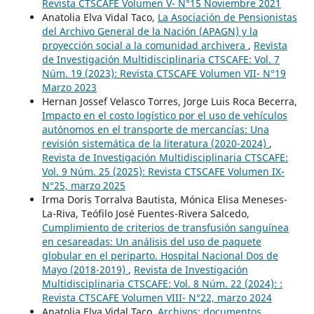
Revista CTSCAFE Volumen V- N°15 Noviembre 2021
Anatolia Elva Vidal Taco,
La Asociación de Pensionistas
del Archivo General de la Nación (APAGN) y la
proyección social a la comunidad archivera
,
Revista
de Investigación Multidisciplinaria CTSCAFE: Vol. 7
Núm. 19 (2023): Revista CTSCAFE Volumen VII- N°19
Marzo 2023
Hernan Jossef Velasco Torres, Jorge Luis Roca Becerra,
Impacto en el costo logístico por el uso de vehículos
autónomos en el transporte de mercancías: Una
revisión sistemática de la literatura (2020-2024)
,
Revista de Investigación Multidisciplinaria CTSCAFE:
Vol. 9 Núm. 25 (2025): Revista CTSCAFE Volumen IX-
N°25, marzo 2025
Irma Doris Torralva Bautista, Mónica Elisa Meneses-
La-Riva, Teófilo José Fuentes-Rivera Salcedo,
Cumplimiento de criterios de transfusión sanguínea
en cesareadas: Un análisis del uso de paquete
globular en el periparto. Hospital Nacional Dos de
Mayo (2018-2019)
,
Revista de Investigación
Multidisciplinaria CTSCAFE: Vol. 8 Núm. 22 (2024): :
Revista CTSCAFE Volumen VIII- N°22, marzo 2024
Anatolia Elva Vidal Taco,
Archivos: documentos,