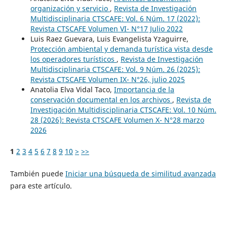
organización y servicio
,
Revista de Investigación
Multidisciplinaria CTSCAFE: Vol. 6 Núm. 17 (2022):
Revista CTSCAFE Volumen VI- N°17 Julio 2022
Luis Raez Guevara, Luis Evangelista Yzaguirre,
Protección ambiental y demanda turística vista desde
los operadores turísticos
,
Revista de Investigación
Multidisciplinaria CTSCAFE: Vol. 9 Núm. 26 (2025):
Revista CTSCAFE Volumen IX- N°26, julio 2025
Anatolia Elva Vidal Taco,
Importancia de la
conservación documental en los archivos
,
Revista de
Investigación Multidisciplinaria CTSCAFE: Vol. 10 Núm.
28 (2026): Revista CTSCAFE Volumen X- N°28 marzo
2026
1
2
3
4
5
6
7
8
9
10
>
>>
También puede
Iniciar una búsqueda de similitud avanzada
para este artículo.