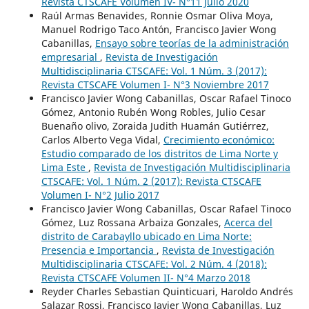
Revista CTSCAFE Volumen IV- N°11 Julio 2020
Raúl Armas Benavides, Ronnie Osmar Oliva Moya,
Manuel Rodrigo Taco Antón, Francisco Javier Wong
Cabanillas,
Ensayo sobre teorías de la administración
empresarial
,
Revista de Investigación
Multidisciplinaria CTSCAFE: Vol. 1 Núm. 3 (2017):
Revista CTSCAFE Volumen I- N°3 Noviembre 2017
Francisco Javier Wong Cabanillas, Oscar Rafael Tinoco
Gómez, Antonio Rubén Wong Robles, Julio Cesar
Buenaño olivo, Zoraida Judith Huamán Gutiérrez,
Carlos Alberto Vega Vidal,
Crecimiento económico:
Estudio comparado de los distritos de Lima Norte y
Lima Este
,
Revista de Investigación Multidisciplinaria
CTSCAFE: Vol. 1 Núm. 2 (2017): Revista CTSCAFE
Volumen I- N°2 Julio 2017
Francisco Javier Wong Cabanillas, Oscar Rafael Tinoco
Gómez, Luz Rossana Arbaiza Gonzales,
Acerca del
distrito de Carabayllo ubicado en Lima Norte:
Presencia e Importancia
,
Revista de Investigación
Multidisciplinaria CTSCAFE: Vol. 2 Núm. 4 (2018):
Revista CTSCAFE Volumen II- N°4 Marzo 2018
Reyder Charles Sebastian Quinticuari, Haroldo Andrés
Salazar Rossi, Francisco Javier Wong Cabanillas, Luz