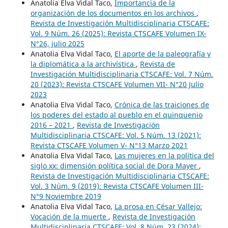
Anatolia Elva Vidal Taco,
Importancia de la
organización de los documentos en los archivos
,
Revista de Investigación Multidisciplinaria CTSCAFE:
Vol. 9 Núm. 26 (2025): Revista CTSCAFE Volumen IX-
N°26, julio 2025
Anatolia Elva Vidal Taco,
El aporte de la paleografía y
la diplomática a la archivística
,
Revista de
Investigación Multidisciplinaria CTSCAFE: Vol. 7 Núm.
20 (2023): Revista CTSCAFE Volumen VII- N°20 Julio
2023
Anatolia Elva Vidal Taco,
Crónica de las traiciones de
los poderes del estado al pueblo en el quinquenio
2016 – 2021
,
Revista de Investigación
Multidisciplinaria CTSCAFE: Vol. 5 Núm. 13 (2021):
Revista CTSCAFE Volumen V- N°13 Marzo 2021
Anatolia Elva Vidal Taco,
Las mujeres en la política del
siglo xx: dimensión política social de Dora Mayer
,
Revista de Investigación Multidisciplinaria CTSCAFE:
Vol. 3 Núm. 9 (2019): Revista CTSCAFE Volumen III-
N°9 Noviembre 2019
Anatolia Elva Vidal Taco,
La prosa en César Vallejo:
Vocación de la muerte
,
Revista de Investigación
Multidisciplinaria CTSCAFE: Vol. 8 Núm. 23 (2024):