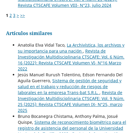
Revista CTSCAFE Volumen VIII- N°23, julio 2024
1
2
3
>
>>
Artículos similares
Anatolia Elva Vidal Taco,
La Archivística, los archivos y
su importancia para una nación
,
Revista de
Investigación Multidisciplinaria CTSCAFE: Vol. 6 Núm.
16 (2022): Revista CTSCAFE Volumen VI- N°16 Marzo
2022
Jesús Manuel Rurush Tolentino, Edson Fernando Del
Aguila Guerrero,
Sistema de gestión de seguridad y
salud en el trabajo y reducción de riesgos de
laborales en la empresa Trans-bat S.R.L.
,
Revista de
Investigación Multidisciplinaria CTSCAFE: Vol. 9 Núm.
25 (2025): Revista CTSCAFE Volumen IX- N°25, marzo
2025
Bruno Bocanegra Chistama, Anthony Palma, Josué
Quispe,
Sistema de reconocimiento biométrico para el
registro de asistencia del personal de la Universidad