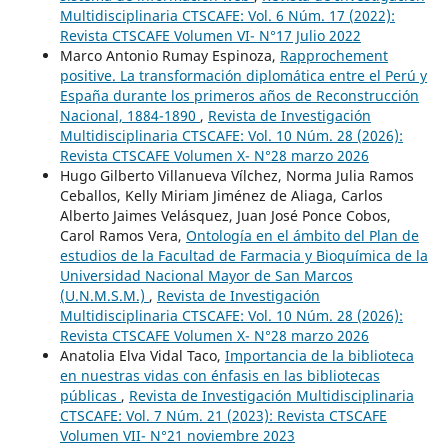
Multidisciplinaria CTSCAFE: Vol. 6 Núm. 17 (2022):
Revista CTSCAFE Volumen VI- N°17 Julio 2022
Marco Antonio Rumay Espinoza,
Rapprochement
positive. La transformación diplomática entre el Perú y
España durante los primeros años de Reconstrucción
Nacional, 1884-1890
,
Revista de Investigación
Multidisciplinaria CTSCAFE: Vol. 10 Núm. 28 (2026):
Revista CTSCAFE Volumen X- N°28 marzo 2026
Hugo Gilberto Villanueva Vílchez, Norma Julia Ramos
Ceballos, Kelly Miriam Jiménez de Aliaga, Carlos
Alberto Jaimes Velásquez, Juan José Ponce Cobos,
Carol Ramos Vera,
Ontología en el ámbito del Plan de
estudios de la Facultad de Farmacia y Bioquímica de la
Universidad Nacional Mayor de San Marcos
(U.N.M.S.M.)
,
Revista de Investigación
Multidisciplinaria CTSCAFE: Vol. 10 Núm. 28 (2026):
Revista CTSCAFE Volumen X- N°28 marzo 2026
Anatolia Elva Vidal Taco,
Importancia de la biblioteca
en nuestras vidas con énfasis en las bibliotecas
públicas
,
Revista de Investigación Multidisciplinaria
CTSCAFE: Vol. 7 Núm. 21 (2023): Revista CTSCAFE
Volumen VII- N°21 noviembre 2023