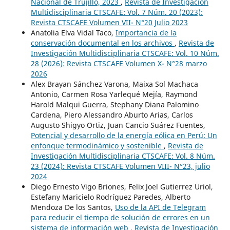
Nacional de Trujillo, 2023
,
Revista de Investigación
Multidisciplinaria CTSCAFE: Vol. 7 Núm. 20 (2023):
Revista CTSCAFE Volumen VII- N°20 Julio 2023
Anatolia Elva Vidal Taco,
Importancia de la
conservación documental en los archivos
,
Revista de
Investigación Multidisciplinaria CTSCAFE: Vol. 10 Núm.
28 (2026): Revista CTSCAFE Volumen X- N°28 marzo
2026
Alex Brayan Sánchez Varona, Maixa Sol Machaca
Antonio, Carmen Rosa Yarlequé Mejía, Raymond
Harold Malqui Guerra, Stephany Diana Palomino
Cardena, Piero Alessandro Aburto Arias, Carlos
Augusto Shigyo Ortiz, Juan Cancio Suárez Fuentes,
Potencial y desarrollo de la energía eólica en Perú: Un
enfonque termodinámico y sostenible
,
Revista de
Investigación Multidisciplinaria CTSCAFE: Vol. 8 Núm.
23 (2024): Revista CTSCAFE Volumen VIII- N°23, julio
2024
Diego Ernesto Vigo Briones, Felix Joel Gutierrez Uriol,
Estefany Maricielo Rodríguez Paredes, Alberto
Mendoza De los Santos,
Uso de la API de Telegram
para reducir el tiempo de solución de errores en un
sistema de información web
,
Revista de Investigación