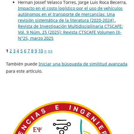
Hernan Jossef Velasco Torres, Jorge Luis Roca Becerra,
Impacto en el costo logístico por el uso de vehículos
autónomos en el transporte de mercancías: Una
revisión sistemática de la literatura (2020-2024)
,
Revista de Investigación Multidisciplinaria CTSCAFE:
Vol. 9 Núm. 25 (2025): Revista CTSCAFE Volumen IX-
N°25, marzo 2025
1
2
3
4
5
6
7
8
9
10
>
>>
También puede
Iniciar una búsqueda de similitud avanzada
para este artículo.