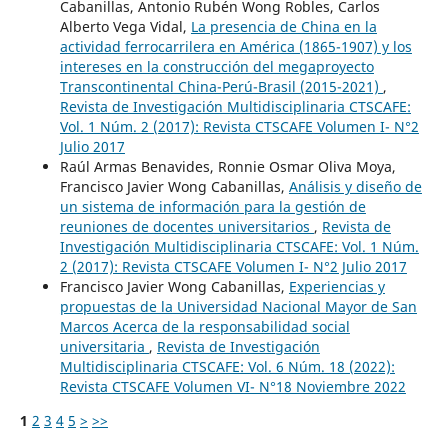
Cabanillas, Antonio Rubén Wong Robles, Carlos
Alberto Vega Vidal,
La presencia de China en la
actividad ferrocarrilera en América (1865-1907) y los
intereses en la construcción del megaproyecto
Transcontinental China-Perú-Brasil (2015-2021)
,
Revista de Investigación Multidisciplinaria CTSCAFE:
Vol. 1 Núm. 2 (2017): Revista CTSCAFE Volumen I- N°2
Julio 2017
Raúl Armas Benavides, Ronnie Osmar Oliva Moya,
Francisco Javier Wong Cabanillas,
Análisis y diseño de
un sistema de información para la gestión de
reuniones de docentes universitarios
,
Revista de
Investigación Multidisciplinaria CTSCAFE: Vol. 1 Núm.
2 (2017): Revista CTSCAFE Volumen I- N°2 Julio 2017
Francisco Javier Wong Cabanillas,
Experiencias y
propuestas de la Universidad Nacional Mayor de San
Marcos Acerca de la responsabilidad social
universitaria
,
Revista de Investigación
Multidisciplinaria CTSCAFE: Vol. 6 Núm. 18 (2022):
Revista CTSCAFE Volumen VI- N°18 Noviembre 2022
1
2
3
4
5
>
>>