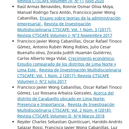
Revista CTSCAFE Volumen IV- N°11 Julio 2020
Raúl Armas Benavides, Ronnie Osmar Oliva Moya,
Manuel Rodrigo Taco Antón, Francisco Javier Wong
Cabanillas,
Ensayo sobre teorías de la administración
empresarial
,
Revista de Investigación
Multidisciplinaria CTSCAFE: Vol. 1 Núm. 3 (2017):
Revista CTSCAFE Volumen I- N°3 Noviembre 2017
Francisco Javier Wong Cabanillas, Oscar Rafael Tinoco
Gómez, Antonio Rubén Wong Robles, Julio Cesar
Buenaño olivo, Zoraida Judith Huamán Gutiérrez,
Carlos Alberto Vega Vidal,
Crecimiento económico:
Estudio comparado de los distritos de Lima Norte y
Lima Este
,
Revista de Investigación Multidisciplinaria
CTSCAFE: Vol. 1 Núm. 2 (2017): Revista CTSCAFE
Volumen I- N°2 Julio 2017
Francisco Javier Wong Cabanillas, Oscar Rafael Tinoco
Gómez, Luz Rossana Arbaiza Gonzales,
Acerca del
distrito de Carabayllo ubicado en Lima Norte:
Presencia e Importancia
,
Revista de Investigación
Multidisciplinaria CTSCAFE: Vol. 2 Núm. 4 (2018):
Revista CTSCAFE Volumen II- N°4 Marzo 2018
Reyder Charles Sebastian Quinticuari, Haroldo Andrés
Salazar Rossi, Francisco Javier Wong Cabanillas, Luz