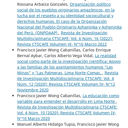
Rossana Arbaiza Gonzales,
Organización político
social de los pueblos originarios amazónicos, en la
lucha por el respeto a su identidad sociocultural y
derechos humanos. El caso de la Organización
Nacional del Pueblo Originario Ashaninka y Asheninka
del Perú. (ONPOAAP)
,
Revista de Investigación
Multidisciplinaria CTSCAFE: Vol. 6 Núm. 16 (2022):
Revista CTSCAFE Volumen VI- N°16 Marzo 2022
Francisco Javier Wong Cabanillas, Carlos Enrique
Bernal Aybar, Carlos Alberto Vega Vidal,
La realidad
social como parte de la investigación científica: Apoyo
a las familias de los asentamientos humanos “Las
Minas” y “Las Palmeras, Lima Norte-Comas.
,
Revista
de Investigación Multidisciplinaria CTSCAFE: Vol. 4
Núm. 12 (2020): Revista CTSCAFE Volumen IV- N°12
Noviembre 2020
Francisco Javier Wong Cabanillas,
La educación como
variable para entender el desarrollo en Lima Norte
,
Revista de Investigación Multidisciplinaria CTSCAFE:
Vol. 4 Núm. 10 (2020): Revista CTSCAFE Volumen IV-
N°10 Marzo 2020
Manuel Alberto Hidalgo Tupia, Francisco Javier Wong