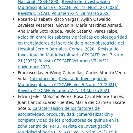
Nacional, 1884-1890
,
Revista de Investigación
Multidisciplinaria CTSCAFE: Vol. 10 Núm. 28 (2026):
Revista CTSCAFE Volumen X- N°28 marzo 2026
Rosario Elizabeth Risco Vargas, Ayllin Oswaldo
Zavaleta Pesantes, Giovanini María Martinez Asmad,
Ana María Soto Rueda, Paulo Cesar Olivares Taipe,
Relación entre los saberes y prácticas de bioseguridad
en trabajadores del servicio de gineco-obstetricia del
Hospital Sergio Bernales, Comas, 2020
,
Revista de
Investigación Multidisciplinaria CTSCAFE: Vol. 7 Núm.
21 (2023): Revista CTSCAFE Volumen VII- N°21
noviembre 2023
Francisco Javier Wong Cabanillas, Carlos Alberto Vega
Vidal,
Introducción
,
Revista de Investigación
Multidisciplinaria CTSCAFE: Vol. 5 Núm. 13 (2021):
Revista CTSCAFE Volumen V- N°13 Marzo 2021
Edwin Jeiler Molocho Pérez, Rosa Carol Moore Torres,
Juan Cancio Suárez Fuentes, María del Carmen Escate
Sotelo,
Caracterización de los factores de
asociatividad, productividad, comercialización y
competitividad de los productores de quinua en la
zona centro del Perú
,
Revista de Investigación
Multidisciplinaria CTSCAFE: Vol. 9 Núm. 25 (2025):