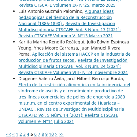
Revista CTSCAFE Volumen IX- N°25, marzo 2025
Luis Antonio Guzmán Palomino,
Algunas ideas
pedagógicas del tiempo de la Reconstrucción
Nacional (1886-1890)
,
Revista de Investigación
Multidisciplinaria CTSCAFE: Vol. 5 Núm. 13 (2021):
Revista CTSCAFE Volumen V- N°13 Marzo 2021
Karlita Marina Rengifo Reátegui, Julio Edwin Espinoza
Young, Ynes Moore Carranza, Juan Manuel Rivera
Poma,
Aplicación del sistema HACCP en la industria de
producción de frutos secos
,
Revista de Investigación
Multidisciplinaria CTSCAFE: Vol. 8 Núm. 24 (2024):
Revista CTSCAFE Volumen VIII- N°24, noviembre 2024
Diógenes Valerio Ávila, Jarol Hilbert Berrospi Borda,
Efecto de la restricción alimenticia en la incidencia del
síndrome de ascitis y el rendimiento productivo de
tres líneas comerciales de pollos de engorde a 2980
m.s.n.m. en el centro experimental de Huariaca –
UNDAC
,
Revista de Investigación Multidisciplinaria
CTSCAFE: Vol. 5 Núm. 14 (2021): Revista CTSCAFE
Volumen V- N°14 Julio 2021
<<
<
1
2
3
4
5
6
7
8
9
10
>
>>