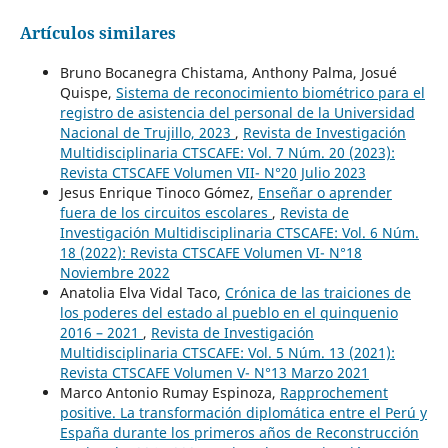
Artículos similares
Bruno Bocanegra Chistama, Anthony Palma, Josué
Quispe,
Sistema de reconocimiento biométrico para el
registro de asistencia del personal de la Universidad
Nacional de Trujillo, 2023
,
Revista de Investigación
Multidisciplinaria CTSCAFE: Vol. 7 Núm. 20 (2023):
Revista CTSCAFE Volumen VII- N°20 Julio 2023
Jesus Enrique Tinoco Gómez,
Enseñar o aprender
fuera de los circuitos escolares
,
Revista de
Investigación Multidisciplinaria CTSCAFE: Vol. 6 Núm.
18 (2022): Revista CTSCAFE Volumen VI- N°18
Noviembre 2022
Anatolia Elva Vidal Taco,
Crónica de las traiciones de
los poderes del estado al pueblo en el quinquenio
2016 – 2021
,
Revista de Investigación
Multidisciplinaria CTSCAFE: Vol. 5 Núm. 13 (2021):
Revista CTSCAFE Volumen V- N°13 Marzo 2021
Marco Antonio Rumay Espinoza,
Rapprochement
positive. La transformación diplomática entre el Perú y
España durante los primeros años de Reconstrucción