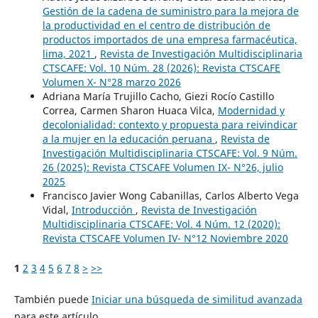
Gestión de la cadena de suministro para la mejora de
la productividad en el centro de distribución de
productos importados de una empresa farmacéutica,
lima, 2021
,
Revista de Investigación Multidisciplinaria
CTSCAFE: Vol. 10 Núm. 28 (2026): Revista CTSCAFE
Volumen X- N°28 marzo 2026
Adriana María Trujillo Cacho, Giezi Rocío Castillo
Correa, Carmen Sharon Huaca Vilca,
Modernidad y
decolonialidad: contexto y propuesta para reivindicar
a la mujer en la educación peruana
,
Revista de
Investigación Multidisciplinaria CTSCAFE: Vol. 9 Núm.
26 (2025): Revista CTSCAFE Volumen IX- N°26, julio
2025
Francisco Javier Wong Cabanillas, Carlos Alberto Vega
Vidal,
Introducción
,
Revista de Investigación
Multidisciplinaria CTSCAFE: Vol. 4 Núm. 12 (2020):
Revista CTSCAFE Volumen IV- N°12 Noviembre 2020
1
2
3
4
5
6
7
8
>
>>
También puede
Iniciar una búsqueda de similitud avanzada
para este artículo.