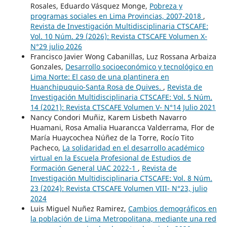
Rosales, Eduardo Vásquez Monge,
Pobreza y
programas sociales en Lima Provincias, 2007-2018
,
Revista de Investigación Multidisciplinaria CTSCAFE:
Vol. 10 Núm. 29 (2026): Revista CTSCAFE Volumen X-
N°29 julio 2026
Francisco Javier Wong Cabanillas, Luz Rossana Arbaiza
Gonzales,
Desarrollo socioeconómico y tecnológico en
Lima Norte: El caso de una plantinera en
Huanchipuquio-Santa Rosa de Quives.
,
Revista de
Investigación Multidisciplinaria CTSCAFE: Vol. 5 Núm.
14 (2021): Revista CTSCAFE Volumen V- N°14 Julio 2021
Nancy Condori Muñiz, Karem Lisbeth Navarro
Huamani, Rosa Amalia Huarancca Valderrama, Flor de
María Huaycochea Núñez de la Torre, Rocío Tito
Pacheco,
La solidaridad en el desarrollo académico
virtual en la Escuela Profesional de Estudios de
Formación General UAC 2022-1
,
Revista de
Investigación Multidisciplinaria CTSCAFE: Vol. 8 Núm.
23 (2024): Revista CTSCAFE Volumen VIII- N°23, julio
2024
Luis Miguel Nuñez Ramirez,
Cambios demográficos en
la población de Lima Metropolitana, mediante una red