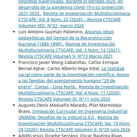
neuronal supervisada, durante el periodo 2020, en
desarrollo de la pandemia covid-19 y su proyección
2021-2025
,
Revista de Investigación Multidisciplinaria
CTSCAFE: Vol. 8 Núm. 22 (2024): : Revista CTSCAFE
Volumen VIII- N°22, marzo 2024
Luis Antonio Guzmán Palomino,
Algunas ideas
pedagógicas del tiempo de la Reconstrucción
Nacional (1886-1890)
,
Revista de Investigación
Multidisciplinaria CTSCAFE: Vol. 5 Núm. 13 (2021):
Revista CTSCAFE Volumen V- N°13 Marzo 2021
Francisco Javier Wong Cabanillas, Carlos Enrique
Bernal Aybar, Carlos Alberto Vega Vidal,
La realidad
social como parte de la investigación científica: Apoyo
a las familias del asentamiento humano “29 de
enero”, Comas - Lima Norte
,
Revista de Investigación
Multidisciplinaria CTSCAFE: Vol. 4 Núm. 11 (2020):
Revista CTSCAFE Volumen IV- N°11 Julio 2020
Augusto Denis Madueño Macedo, Pilar Marmolejo
Bravo,
Innovación Curricular en Ingeniería Industrial
UNMSM: Desafíos de la Industria 4.0
,
Revista de
Investigación Multidisciplinaria CTSCAFE: Vol. 10 Núm.
29 (2026): Revista CTSCAFE Volumen X- N°29 julio 2026
Adolfo Jesús Ilizarbe Serrano, Oscar Bautista Rivas,