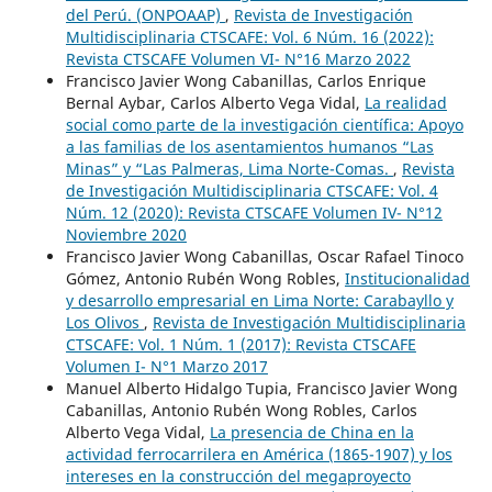
del Perú. (ONPOAAP)
,
Revista de Investigación
Multidisciplinaria CTSCAFE: Vol. 6 Núm. 16 (2022):
Revista CTSCAFE Volumen VI- N°16 Marzo 2022
Francisco Javier Wong Cabanillas, Carlos Enrique
Bernal Aybar, Carlos Alberto Vega Vidal,
La realidad
social como parte de la investigación científica: Apoyo
a las familias de los asentamientos humanos “Las
Minas” y “Las Palmeras, Lima Norte-Comas.
,
Revista
de Investigación Multidisciplinaria CTSCAFE: Vol. 4
Núm. 12 (2020): Revista CTSCAFE Volumen IV- N°12
Noviembre 2020
Francisco Javier Wong Cabanillas, Oscar Rafael Tinoco
Gómez, Antonio Rubén Wong Robles,
Institucionalidad
y desarrollo empresarial en Lima Norte: Carabayllo y
Los Olivos
,
Revista de Investigación Multidisciplinaria
CTSCAFE: Vol. 1 Núm. 1 (2017): Revista CTSCAFE
Volumen I- N°1 Marzo 2017
Manuel Alberto Hidalgo Tupia, Francisco Javier Wong
Cabanillas, Antonio Rubén Wong Robles, Carlos
Alberto Vega Vidal,
La presencia de China en la
actividad ferrocarrilera en América (1865-1907) y los
intereses en la construcción del megaproyecto