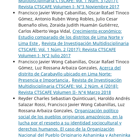
Multidisciplinaria CTSCAFE: Vol. 1 Núm. 3 (2017):
Revista CTSCAFE Volumen I- N°3 Noviembre 2017
Francisco Javier Wong Cabanillas, Oscar Rafael Tinoco
Gómez, Antonio Rubén Wong Robles, Julio Cesar
Buenaño olivo, Zoraida Judith Huamán Gutiérrez,
Carlos Alberto Vega Vidal,
Crecimiento económico:
Estudio comparado de los distritos de Lima Norte y
Lima Este
,
Revista de Investigación Multidisciplinaria
CTSCAFE: Vol. 1 Núm. 2 (2017): Revista CTSCAFE
Volumen I- N°2 Julio 2017
Francisco Javier Wong Cabanillas, Oscar Rafael Tinoco
Gómez, Luz Rossana Arbaiza Gonzales,
Acerca del
distrito de Carabayllo ubicado en Lima Norte:
Presencia e Importancia
,
Revista de Investigación
Multidisciplinaria CTSCAFE: Vol. 2 Núm. 4 (2018):
Revista CTSCAFE Volumen II- N°4 Marzo 2018
Reyder Charles Sebastian Quinticuari, Haroldo Andrés
Salazar Rossi, Francisco Javier Wong Cabanillas, Luz
Rossana Arbaiza Gonzales,
Organización político
social de los pueblos originarios amazónicos, en la
lucha por el respeto a su identidad sociocultural y
derechos humanos. El caso de la Organización
Nacional del Pueblo Originario Ashaninka y Asheninka