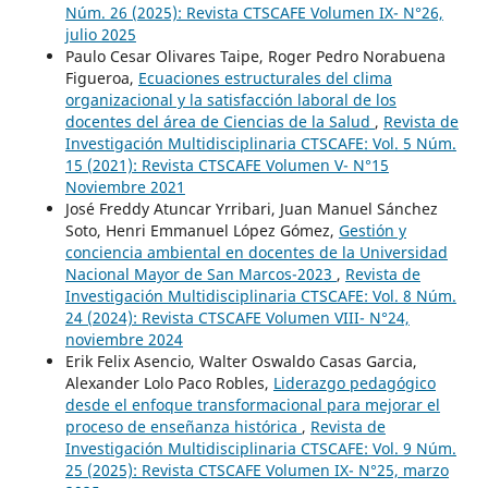
Núm. 26 (2025): Revista CTSCAFE Volumen IX- N°26,
julio 2025
Paulo Cesar Olivares Taipe, Roger Pedro Norabuena
Figueroa,
Ecuaciones estructurales del clima
organizacional y la satisfacción laboral de los
docentes del área de Ciencias de la Salud
,
Revista de
Investigación Multidisciplinaria CTSCAFE: Vol. 5 Núm.
15 (2021): Revista CTSCAFE Volumen V- N°15
Noviembre 2021
José Freddy Atuncar Yrribari, Juan Manuel Sánchez
Soto, Henri Emmanuel López Gómez,
Gestión y
conciencia ambiental en docentes de la Universidad
Nacional Mayor de San Marcos-2023
,
Revista de
Investigación Multidisciplinaria CTSCAFE: Vol. 8 Núm.
24 (2024): Revista CTSCAFE Volumen VIII- N°24,
noviembre 2024
Erik Felix Asencio, Walter Oswaldo Casas Garcia,
Alexander Lolo Paco Robles,
Liderazgo pedagógico
desde el enfoque transformacional para mejorar el
proceso de enseñanza histórica
,
Revista de
Investigación Multidisciplinaria CTSCAFE: Vol. 9 Núm.
25 (2025): Revista CTSCAFE Volumen IX- N°25, marzo