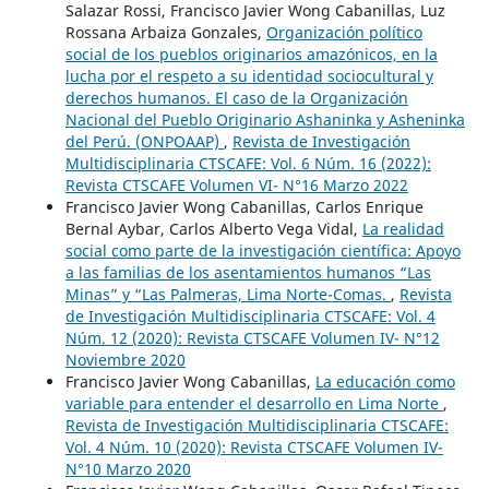
Salazar Rossi, Francisco Javier Wong Cabanillas, Luz
Rossana Arbaiza Gonzales,
Organización político
social de los pueblos originarios amazónicos, en la
lucha por el respeto a su identidad sociocultural y
derechos humanos. El caso de la Organización
Nacional del Pueblo Originario Ashaninka y Asheninka
del Perú. (ONPOAAP)
,
Revista de Investigación
Multidisciplinaria CTSCAFE: Vol. 6 Núm. 16 (2022):
Revista CTSCAFE Volumen VI- N°16 Marzo 2022
Francisco Javier Wong Cabanillas, Carlos Enrique
Bernal Aybar, Carlos Alberto Vega Vidal,
La realidad
social como parte de la investigación científica: Apoyo
a las familias de los asentamientos humanos “Las
Minas” y “Las Palmeras, Lima Norte-Comas.
,
Revista
de Investigación Multidisciplinaria CTSCAFE: Vol. 4
Núm. 12 (2020): Revista CTSCAFE Volumen IV- N°12
Noviembre 2020
Francisco Javier Wong Cabanillas,
La educación como
variable para entender el desarrollo en Lima Norte
,
Revista de Investigación Multidisciplinaria CTSCAFE:
Vol. 4 Núm. 10 (2020): Revista CTSCAFE Volumen IV-
N°10 Marzo 2020