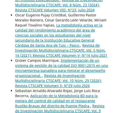
Multidisciplinaria CTSCAFE: Vol. 8 Núm. 23 (2024):
Revista CTSCAFE Volumen VIII- N°23, julio 2024
Oscar Eugenio Pujay Cristóbal, Guillermo Pastor
Morales Romero, Cesar Gerardo León Velarde, Miriam
Raquel Tovalino Yapias,
La metodología activa en la
calidad del rendimiento académico del área de
ciencias sociales en los estudiantes del nivel
secundario de la Institución Educativa General
Córdova de Santa Ana de Tusi – Pasco
,
Revista de
Investigación Multidisciplinaria CTSCAFE: Vol. 5 Núm.
14 (2021): Revista CTSCAFE Volumen V- N°14 Julio 2021
Grover Campos Manrique,
Implementación de un
sistema de gestión de la calidad ISO 9001:2015 en una
microempresa panadera para mejorar el desempeño
organizacional.
,
Revista de Investigación
Multidisciplinaria CTSCAFE: Vol. 10 Núm. 29 (2026):
Revista CTSCAFE Volumen X- N°29 julio 2026
Sebastian Arnaldo Alvarado Rojas, Jorge Luis Roca
Becerra,
Aplicación de la Metodología 8D para la
mejora del control de calidad en el restaurante
Rustiko Brasas del distrito de Puente Piedra
,
Revista
de Investigación Multidisciplinaria CTSCAFE: Vol. 9