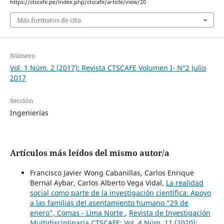
https://ctscafe.pe/index.php/ctscafe/article/view/20
Más formatos de cita
Número
Vol. 1 Núm. 2 (2017): Revista CTSCAFE Volumen I- N°2 Julio
2017
Sección
Ingenierías
Artículos más leídos del mismo autor/a
Francisco Javier Wong Cabanillas, Carlos Enrique
Bernal Aybar, Carlos Alberto Vega Vidal,
La realidad
social como parte de la investigación científica: Apoyo
a las familias del asentamiento humano “29 de
enero”, Comas - Lima Norte
,
Revista de Investigación
Multidisciplinaria CTSCAFE: Vol. 4 Núm. 11 (2020):