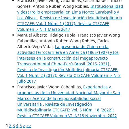
Francisco Javier Wong Cabanillas, Oscar Rafael Tinoco
Gómez, Antonio Rubén Wong Robles,
Institucionalidad
y desarrollo empresarial en Lima Norte: Carabayllo y
Los Olivos
,
Revista de Investigación Multidisciplinaria
CTSCAFE: Vol. 1 Núm. 1 (2017): Revista CTSCAFE
Volumen I- N°1 Marzo 2017
Manuel Alberto Hidalgo Tupia, Francisco Javier Wong
Cabanillas, Antonio Rubén Wong Robles, Carlos
Alberto Vega Vidal,
La presencia de China en la
actividad ferrocarrilera en América (1865-1907) y los
intereses en la construcción del megaproyecto
Transcontinental China-Perú-Brasil (2015-2021)
,
Revista de Investigación Multidisciplinaria CTSCAFE:
Vol. 1 Núm. 2 (2017): Revista CTSCAFE Volumen I- N°2
Julio 2017
Francisco Javier Wong Cabanillas,
Experiencias y
propuestas de la Universidad Nacional Mayor de San
Marcos Acerca de la responsabilidad social
universitaria
,
Revista de Investigación
Multidisciplinaria CTSCAFE: Vol. 6 Núm. 18 (2022):
Revista CTSCAFE Volumen VI- N°18 Noviembre 2022
1
2
3
4
5
>
>>