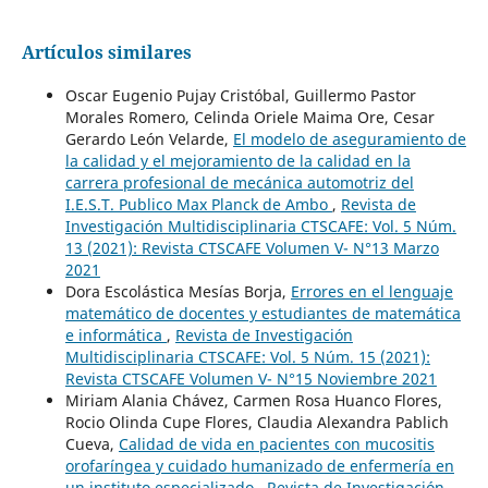
Artículos similares
Oscar Eugenio Pujay Cristóbal, Guillermo Pastor
Morales Romero, Celinda Oriele Maima Ore, Cesar
Gerardo León Velarde,
El modelo de aseguramiento de
la calidad y el mejoramiento de la calidad en la
carrera profesional de mecánica automotriz del
I.E.S.T. Publico Max Planck de Ambo
,
Revista de
Investigación Multidisciplinaria CTSCAFE: Vol. 5 Núm.
13 (2021): Revista CTSCAFE Volumen V- N°13 Marzo
2021
Dora Escolástica Mesías Borja,
Errores en el lenguaje
matemático de docentes y estudiantes de matemática
e informática
,
Revista de Investigación
Multidisciplinaria CTSCAFE: Vol. 5 Núm. 15 (2021):
Revista CTSCAFE Volumen V- N°15 Noviembre 2021
Miriam Alania Chávez, Carmen Rosa Huanco Flores,
Rocio Olinda Cupe Flores, Claudia Alexandra Pablich
Cueva,
Calidad de vida en pacientes con mucositis
orofaríngea y cuidado humanizado de enfermería en
un instituto especializado
,
Revista de Investigación