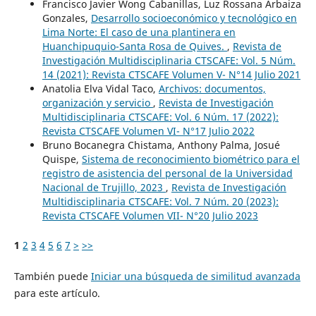
Francisco Javier Wong Cabanillas, Luz Rossana Arbaiza
Gonzales,
Desarrollo socioeconómico y tecnológico en
Lima Norte: El caso de una plantinera en
Huanchipuquio-Santa Rosa de Quives.
,
Revista de
Investigación Multidisciplinaria CTSCAFE: Vol. 5 Núm.
14 (2021): Revista CTSCAFE Volumen V- N°14 Julio 2021
Anatolia Elva Vidal Taco,
Archivos: documentos,
organización y servicio
,
Revista de Investigación
Multidisciplinaria CTSCAFE: Vol. 6 Núm. 17 (2022):
Revista CTSCAFE Volumen VI- N°17 Julio 2022
Bruno Bocanegra Chistama, Anthony Palma, Josué
Quispe,
Sistema de reconocimiento biométrico para el
registro de asistencia del personal de la Universidad
Nacional de Trujillo, 2023
,
Revista de Investigación
Multidisciplinaria CTSCAFE: Vol. 7 Núm. 20 (2023):
Revista CTSCAFE Volumen VII- N°20 Julio 2023
1
2
3
4
5
6
7
>
>>
También puede
Iniciar una búsqueda de similitud avanzada
para este artículo.