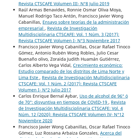
Revista CTSCAFE Volumen III- N°8 Julio 2019
Raúl Armas Benavides, Ronnie Osmar Oliva Moya,
Manuel Rodrigo Taco Antón, Francisco Javier Wong
Cabanillas,
Ensayo sobre teorías de la administración
empresarial
,
Revista de Investigación
Multidisciplinaria CTSCAFE: Vol. 1 Núm. 3 (2017):
Revista CTSCAFE Volumen I- N°3 Noviembre 2017
Francisco Javier Wong Cabanillas, Oscar Rafael Tinoco
Gómez, Antonio Rubén Wong Robles, Julio Cesar
Buenaño olivo, Zoraida Judith Huamán Gutiérrez,
Carlos Alberto Vega Vidal,
Crecimiento económico:
Estudio comparado de los distritos de Lima Norte y
Lima Este
,
Revista de Investigación Multidisciplinaria
CTSCAFE: Vol. 1 Núm. 2 (2017): Revista CTSCAFE
Volumen I- N°2 Julio 2017
Carlos Enrique Bernal Aybar,
Uso de alcohol de 96° ó
de 70°: disyuntiva en tiempos de COVID-19
,
Revista
de Investigación Multidisciplinaria CTSCAFE: Vol. 4
Núm. 12 (2020): Revista CTSCAFE Volumen IV- N°12
Noviembre 2020
Francisco Javier Wong Cabanillas, Oscar Rafael Tinoco
Gómez, Luz Rossana Arbaiza Gonzales,
Acerca del