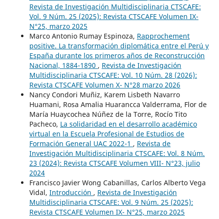
Revista de Investigación Multidisciplinaria CTSCAFE:
Vol. 9 Núm. 25 (2025): Revista CTSCAFE Volumen IX-
N°25, marzo 2025
Marco Antonio Rumay Espinoza,
Rapprochement
positive. La transformación diplomática entre el Perú y
España durante los primeros años de Reconstrucción
Nacional, 1884-1890
,
Revista de Investigación
Multidisciplinaria CTSCAFE: Vol. 10 Núm. 28 (2026):
Revista CTSCAFE Volumen X- N°28 marzo 2026
Nancy Condori Muñiz, Karem Lisbeth Navarro
Huamani, Rosa Amalia Huarancca Valderrama, Flor de
María Huaycochea Núñez de la Torre, Rocío Tito
Pacheco,
La solidaridad en el desarrollo académico
virtual en la Escuela Profesional de Estudios de
Formación General UAC 2022-1
,
Revista de
Investigación Multidisciplinaria CTSCAFE: Vol. 8 Núm.
23 (2024): Revista CTSCAFE Volumen VIII- N°23, julio
2024
Francisco Javier Wong Cabanillas, Carlos Alberto Vega
Vidal,
Introducción
,
Revista de Investigación
Multidisciplinaria CTSCAFE: Vol. 9 Núm. 25 (2025):
Revista CTSCAFE Volumen IX- N°25, marzo 2025