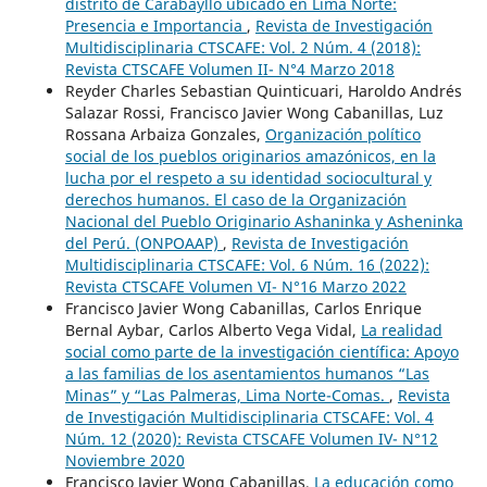
distrito de Carabayllo ubicado en Lima Norte:
Presencia e Importancia
,
Revista de Investigación
Multidisciplinaria CTSCAFE: Vol. 2 Núm. 4 (2018):
Revista CTSCAFE Volumen II- N°4 Marzo 2018
Reyder Charles Sebastian Quinticuari, Haroldo Andrés
Salazar Rossi, Francisco Javier Wong Cabanillas, Luz
Rossana Arbaiza Gonzales,
Organización político
social de los pueblos originarios amazónicos, en la
lucha por el respeto a su identidad sociocultural y
derechos humanos. El caso de la Organización
Nacional del Pueblo Originario Ashaninka y Asheninka
del Perú. (ONPOAAP)
,
Revista de Investigación
Multidisciplinaria CTSCAFE: Vol. 6 Núm. 16 (2022):
Revista CTSCAFE Volumen VI- N°16 Marzo 2022
Francisco Javier Wong Cabanillas, Carlos Enrique
Bernal Aybar, Carlos Alberto Vega Vidal,
La realidad
social como parte de la investigación científica: Apoyo
a las familias de los asentamientos humanos “Las
Minas” y “Las Palmeras, Lima Norte-Comas.
,
Revista
de Investigación Multidisciplinaria CTSCAFE: Vol. 4
Núm. 12 (2020): Revista CTSCAFE Volumen IV- N°12
Noviembre 2020
Francisco Javier Wong Cabanillas,
La educación como