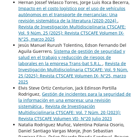
Hernan Jossef Velasco Torres, Jorge Luis Roca Becerra,
Impacto en el costo logístico por el uso de vehículos
autónomos en el transporte de mercancías: Una
revisión sistemática de la literatura (2020-2024)
,
Revista de Investigación Multidisciplinaria CTSCAFE:
Vol. 9 Núm. 25 (2025): Revista CTSCAFE Volumen IX-
N°25, marzo 2025
Jesús Manuel Rurush Tolentino, Edson Fernando Del
Aguila Guerrero,
Sistema de gestión de seguridad y
salud en el trabajo y reducción de riesgos de
laborales en la empresa Trans-bat S.R.L.
,
Revista de
Investigación Multidisciplinaria CTSCAFE: Vol. 9 Núm.
25 (2025): Revista CTSCAFE Volumen IX- N°25, marzo
2025
Elvis Steve Ortiz Centurion, Jack Edinson Portilla
Rodriguez,
Gestión de incidentes para la seguridad de
la información en una empresa: una revisión
sistemática
,
Revista de Investigación
Multidisciplinaria CTSCAFE: Vol. 7 Núm. 20 (2023):
Revista CTSCAFE Volumen VII- N°20 Julio 2023
Natalia Rodriguez Muñoz, Valentina Polania Osorio,
Daniel Santiago Vargas Monje, Jhon Sebastian
Ramirez Silva, Dylan Ricardo Pineda Sandoval, Brayan