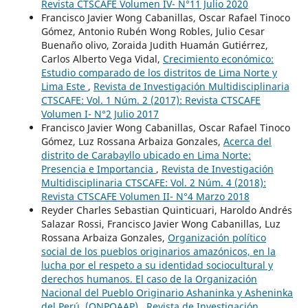
Revista CTSCAFE Volumen IV- N°11 Julio 2020
Francisco Javier Wong Cabanillas, Oscar Rafael Tinoco
Gómez, Antonio Rubén Wong Robles, Julio Cesar
Buenaño olivo, Zoraida Judith Huamán Gutiérrez,
Carlos Alberto Vega Vidal,
Crecimiento económico:
Estudio comparado de los distritos de Lima Norte y
Lima Este
,
Revista de Investigación Multidisciplinaria
CTSCAFE: Vol. 1 Núm. 2 (2017): Revista CTSCAFE
Volumen I- N°2 Julio 2017
Francisco Javier Wong Cabanillas, Oscar Rafael Tinoco
Gómez, Luz Rossana Arbaiza Gonzales,
Acerca del
distrito de Carabayllo ubicado en Lima Norte:
Presencia e Importancia
,
Revista de Investigación
Multidisciplinaria CTSCAFE: Vol. 2 Núm. 4 (2018):
Revista CTSCAFE Volumen II- N°4 Marzo 2018
Reyder Charles Sebastian Quinticuari, Haroldo Andrés
Salazar Rossi, Francisco Javier Wong Cabanillas, Luz
Rossana Arbaiza Gonzales,
Organización político
social de los pueblos originarios amazónicos, en la
lucha por el respeto a su identidad sociocultural y
derechos humanos. El caso de la Organización
Nacional del Pueblo Originario Ashaninka y Asheninka
del Perú. (ONPOAAP)
,
Revista de Investigación