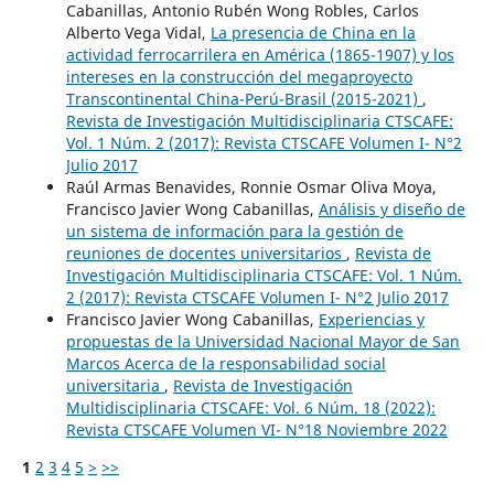
Cabanillas, Antonio Rubén Wong Robles, Carlos
Alberto Vega Vidal,
La presencia de China en la
actividad ferrocarrilera en América (1865-1907) y los
intereses en la construcción del megaproyecto
Transcontinental China-Perú-Brasil (2015-2021)
,
Revista de Investigación Multidisciplinaria CTSCAFE:
Vol. 1 Núm. 2 (2017): Revista CTSCAFE Volumen I- N°2
Julio 2017
Raúl Armas Benavides, Ronnie Osmar Oliva Moya,
Francisco Javier Wong Cabanillas,
Análisis y diseño de
un sistema de información para la gestión de
reuniones de docentes universitarios
,
Revista de
Investigación Multidisciplinaria CTSCAFE: Vol. 1 Núm.
2 (2017): Revista CTSCAFE Volumen I- N°2 Julio 2017
Francisco Javier Wong Cabanillas,
Experiencias y
propuestas de la Universidad Nacional Mayor de San
Marcos Acerca de la responsabilidad social
universitaria
,
Revista de Investigación
Multidisciplinaria CTSCAFE: Vol. 6 Núm. 18 (2022):
Revista CTSCAFE Volumen VI- N°18 Noviembre 2022
1
2
3
4
5
>
>>