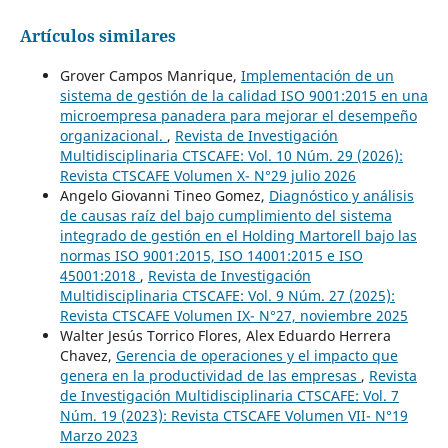
Artículos similares
Grover Campos Manrique,
Implementación de un
sistema de gestión de la calidad ISO 9001:2015 en una
microempresa panadera para mejorar el desempeño
organizacional.
,
Revista de Investigación
Multidisciplinaria CTSCAFE: Vol. 10 Núm. 29 (2026):
Revista CTSCAFE Volumen X- N°29 julio 2026
Angelo Giovanni Tineo Gomez,
Diagnóstico y análisis
de causas raíz del bajo cumplimiento del sistema
integrado de gestión en el Holding Martorell bajo las
normas ISO 9001:2015, ISO 14001:2015 e ISO
45001:2018
,
Revista de Investigación
Multidisciplinaria CTSCAFE: Vol. 9 Núm. 27 (2025):
Revista CTSCAFE Volumen IX- N°27, noviembre 2025
Walter Jesús Torrico Flores, Alex Eduardo Herrera
Chavez,
Gerencia de operaciones y el impacto que
genera en la productividad de las empresas
,
Revista
de Investigación Multidisciplinaria CTSCAFE: Vol. 7
Núm. 19 (2023): Revista CTSCAFE Volumen VII- N°19
Marzo 2023