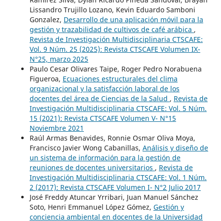
Lissandro Trujillo Lozano, Kevin Eduardo Samboni
Gonzalez,
Desarrollo de una aplicación móvil para la
gestión y trazabilidad de cultivos de café arábica
,
Revista de Investigación Multidisciplinaria CTSCAFE:
Vol. 9 Núm. 25 (2025): Revista CTSCAFE Volumen IX-
N°25, marzo 2025
Paulo Cesar Olivares Taipe, Roger Pedro Norabuena
Figueroa,
Ecuaciones estructurales del clima
organizacional y la satisfacción laboral de los
docentes del área de Ciencias de la Salud
,
Revista de
Investigación Multidisciplinaria CTSCAFE: Vol. 5 Núm.
15 (2021): Revista CTSCAFE Volumen V- N°15
Noviembre 2021
Raúl Armas Benavides, Ronnie Osmar Oliva Moya,
Francisco Javier Wong Cabanillas,
Análisis y diseño de
un sistema de información para la gestión de
reuniones de docentes universitarios
,
Revista de
Investigación Multidisciplinaria CTSCAFE: Vol. 1 Núm.
2 (2017): Revista CTSCAFE Volumen I- N°2 Julio 2017
José Freddy Atuncar Yrribari, Juan Manuel Sánchez
Soto, Henri Emmanuel López Gómez,
Gestión y
conciencia ambiental en docentes de la Universidad