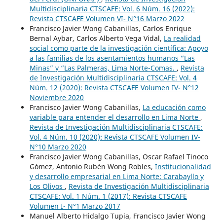
Multidisciplinaria CTSCAFE: Vol. 6 Núm. 16 (2022):
Revista CTSCAFE Volumen VI- N°16 Marzo 2022
Francisco Javier Wong Cabanillas, Carlos Enrique
Bernal Aybar, Carlos Alberto Vega Vidal,
La realidad
social como parte de la investigación científica: Apoyo
a las familias de los asentamientos humanos “Las
Minas” y “Las Palmeras, Lima Norte-Comas.
,
Revista
de Investigación Multidisciplinaria CTSCAFE: Vol. 4
Núm. 12 (2020): Revista CTSCAFE Volumen IV- N°12
Noviembre 2020
Francisco Javier Wong Cabanillas,
La educación como
variable para entender el desarrollo en Lima Norte
,
Revista de Investigación Multidisciplinaria CTSCAFE:
Vol. 4 Núm. 10 (2020): Revista CTSCAFE Volumen IV-
N°10 Marzo 2020
Francisco Javier Wong Cabanillas, Oscar Rafael Tinoco
Gómez, Antonio Rubén Wong Robles,
Institucionalidad
y desarrollo empresarial en Lima Norte: Carabayllo y
Los Olivos
,
Revista de Investigación Multidisciplinaria
CTSCAFE: Vol. 1 Núm. 1 (2017): Revista CTSCAFE
Volumen I- N°1 Marzo 2017
Manuel Alberto Hidalgo Tupia, Francisco Javier Wong