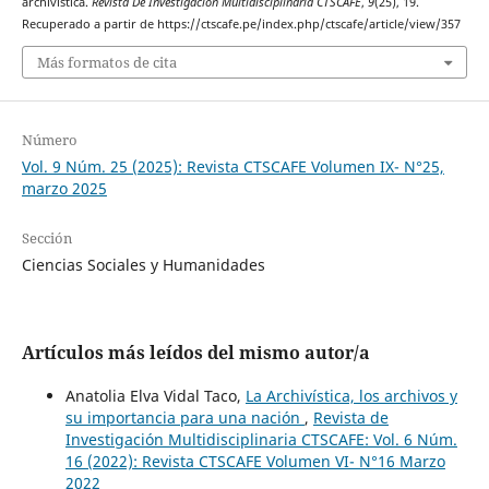
archivística.
Revista De Investigación Multidisciplinaria CTSCAFE
,
9
(25), 19.
Recuperado a partir de https://ctscafe.pe/index.php/ctscafe/article/view/357
Más formatos de cita
Número
Vol. 9 Núm. 25 (2025): Revista CTSCAFE Volumen IX- N°25,
marzo 2025
Sección
Ciencias Sociales y Humanidades
Artículos más leídos del mismo autor/a
Anatolia Elva Vidal Taco,
La Archivística, los archivos y
su importancia para una nación
,
Revista de
Investigación Multidisciplinaria CTSCAFE: Vol. 6 Núm.
16 (2022): Revista CTSCAFE Volumen VI- N°16 Marzo
2022