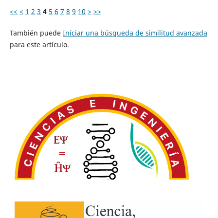
<<
<
1
2
3
4
5
6
7
8
9
10
>
>>
También puede
Iniciar una búsqueda de similitud avanzada
para este artículo.