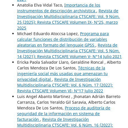
Anatolia Elva Vidal Taco,
Importancia de los
instrumentos de descripción archivística
,
Revista de
Investigación Multidisciplinaria CTSCAFE: Vol. 9 Núm.
25 (2025): Revista CTSCAFE Volumen IX- N°25, marzo
2025
Michael Eduardo Atoccsa Lopez,
Programa para
calcular funciones de distribución de variables
aleatorias en formato del lenguaje GPSS
,
Revista de
Investigación Multidisciplinaria CTSCAFE: Vol. 5 Núm.
14 (2021): Revista CTSCAFE Volumen V- N°14 Julio 2021
Ericka Paola Salvador Llaro, Geraldine Roncal , Alberto
Carlos Mendoza De Los Santos,
Técnicas de la
ingeniería social más usadas que amenazan tu
privacidad digital
,
Revista de Investigación
Multidisciplinaria CTSCAFE: Vol. 6 Núm. 17 (2022):
Revista CTSCAFE Volumen VI- N°17 Julio 2022
Luis Angel Abanto Martinez , Jhonatan Adrián Barreto
Carranza, Carlos Yeraldo Gil Saravia, Alberto Carlos
Mendoza De Los Santos,
Proceso de auditoría de
seguridad de la información en sistema de
facturación
,
Revista de Investigación
Multidisciplinaria CTSCAFE: Vol. 6 Núm. 16 (2022):