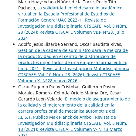
María Huaycochea Núñez de la Torre, Rocío Tito
Pacheco,
La solidaridad en el desarrollo académico
virtual en la Escuela Profesional de Estudios de
Formación General UAC 2022-1
,
Revista de
Investigación Multidisciplinaria CTSCAFE: Vol. 8 Núm.
23 (2024): Revista CTSCAFE Volumen VIII- N°23, julio
2024
Adolfo Jesús Ilizarbe Serrano, Oscar Bautista Rivas,
Gestión de la cadena de suministro para la mejora de
la productividad en el centro de distribución de
productos importados de una empresa farmacéutica,
lima, 2021
,
Revista de Investigación Multidisciplinaria
CTSCAFE: Vol. 10 Núm. 28 (2026): Revista CTSCAFE
Volumen X- N°28 marzo 2026
Oscar Eugenio Pujay Cristóbal, Guillermo Pastor
Morales Romero, Celinda Oriele Maima Ore, Cesar
Gerardo León Velarde,
El modelo de aseguramiento de
la calidad y el mejoramiento de la calidad en la
carrera profesional de mecánica automotriz del
I.E.S.T. Publico Max Planck de Ambo
,
Revista de
Investigación Multidisciplinaria CTSCAFE: Vol. 5 Núm.
13 (2021): Revista CTSCAFE Volumen V- N°13 Marzo
2021