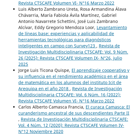
Revista CTSCAFE Volumen VI- N°16 Marzo 2022
Luis Alberto Zambrano Ureta, Rosa Armandina Álava
Chávarria, María Fabiola Ávila Martínez, Gabriel
Antonio Navarrete Schettini, José Luis Zambrano
Alcívar, Eddy Gregorio Mendoza Loor,
Levantamiento
de líneas base: experiencias y aplicabilidad de
herramientas tecnológicas para diagnósticos
inteligentes en campo con Survey123
,
Revista de
Investigación Multidisciplinaria CTSCAFE: Vol. 9 Núm.
26 (2025): Revista CTSCAFE Volumen IX- N°26, julio
2025
Jorge Luis Ticona Quispe,
El aprendizaje cooperativo y
su influencia en el rendimiento académico en el área
de matemática en los alumnos del instituto Icit de
Arequipa en el año 2018
,
Revista de Investigación
Multidisciplinaria CTSCAFE: Vol. 6 Núm. 16 (2022):
Revista CTSCAFE Volumen VI- N°16 Marzo 2022
Carlos Alberto Camasca Francia,
El curaca Camasca: El
curanderismo ancestral de sus descendientes Parte II
,
Revista de Investigación Multidisciplinaria CTSCAFE:
Vol. 4 Núm. 12 (2020): Revista CTSCAFE Volumen IV-
N°12 Noviembre 2020