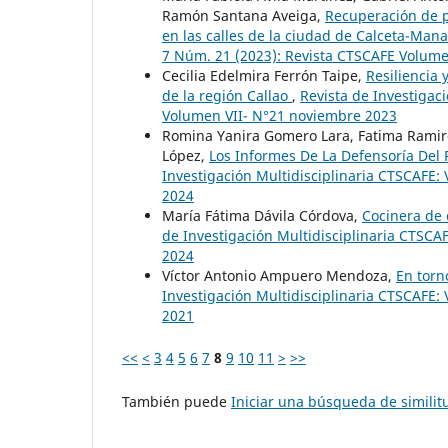
Ramón Santana Aveiga,
Recuperación de p
en las calles de la ciudad de Calceta-Ma
7 Núm. 21 (2023): Revista CTSCAFE Volum
Cecilia Edelmira Ferrón Taipe,
Resiliencia 
de la región Callao
,
Revista de Investigac
Volumen VII- N°21 noviembre 2023
Romina Yanira Gomero Lara, Fatima Ramir
López,
Los Informes De La Defensoría Del 
Investigación Multidisciplinaria CTSCAFE: 
2024
María Fátima Dávila Córdova,
Cocinera de 
de Investigación Multidisciplinaria CTSCAF
2024
Víctor Antonio Ampuero Mendoza,
En torn
Investigación Multidisciplinaria CTSCAFE:
2021
<<
<
3
4
5
6
7
8
9
10
11
>
>>
También puede
Iniciar una búsqueda de simili