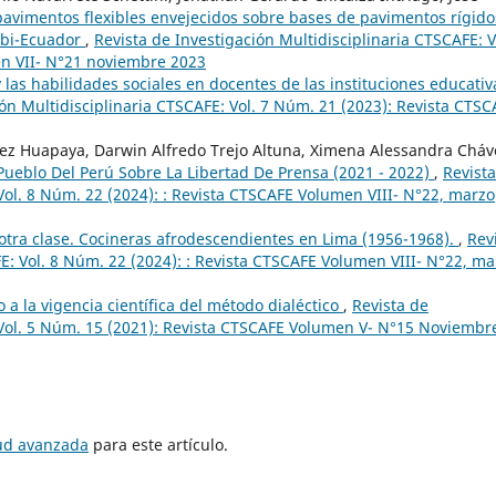
avimentos flexibles envejecidos sobre bases de pavimentos rígido
nabi-Ecuador
,
Revista de Investigación Multidisciplinaria CTSCAFE: V
en VII- N°21 noviembre 2023
y las habilidades sociales en docentes de las instituciones educativ
ión Multidisciplinaria CTSCAFE: Vol. 7 Núm. 21 (2023): Revista CTSC
ez Huapaya, Darwin Alfredo Trejo Altuna, Ximena Alessandra Cháv
Pueblo Del Perú Sobre La Libertad De Prensa (2021 - 2022)
,
Revist
Vol. 8 Núm. 22 (2024): : Revista CTSCAFE Volumen VIII- N°22, marzo
otra clase. Cocineras afrodescendientes en Lima (1956-1968).
,
Rev
E: Vol. 8 Núm. 22 (2024): : Revista CTSCAFE Volumen VIII- N°22, ma
o a la vigencia científica del método dialéctico
,
Revista de
 Vol. 5 Núm. 15 (2021): Revista CTSCAFE Volumen V- N°15 Noviembr
tud avanzada
para este artículo.