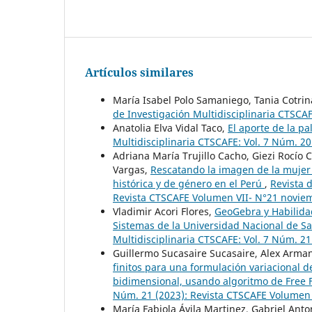
Artículos similares
María Isabel Polo Samaniego, Tania Cotrina
de Investigación Multidisciplinaria CTSCAF
Anatolia Elva Vidal Taco,
El aporte de la pa
Multidisciplinaria CTSCAFE: Vol. 7 Núm. 20
Adriana María Trujillo Cacho, Giezi Rocío 
Vargas,
Rescatando la imagen de la mujer 
histórica y de género en el Perú
,
Revista 
Revista CTSCAFE Volumen VII- N°21 novie
Vladimir Acori Flores,
GeoGebra y Habilidad
Sistemas de la Universidad Nacional de 
Multidisciplinaria CTSCAFE: Vol. 7 Núm. 2
Guillermo Sucasaire Sucasaire, Alex Arman
finitos para una formulación variacional de
bidimensional, usando algoritmo de Free
Núm. 21 (2023): Revista CTSCAFE Volumen
María Fabiola Ávila Martinez, Gabriel Anto