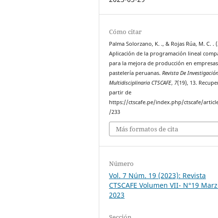
Cómo citar
Palma Solorzano, K. ., & Rojas Rúa, M. C. . 
Aplicación de la programación lineal comp
para la mejora de producción en empresas
pastelería peruanas.
Revista De Investigació
Multidisciplinaria CTSCAFE
,
7
(19), 13. Recup
partir de
https://ctscafe.pe/index.php/ctscafe/articl
/233
Más formatos de cita
Número
Vol. 7 Núm. 19 (2023): Revista
CTSCAFE Volumen VII- N°19 Marz
2023
Sección