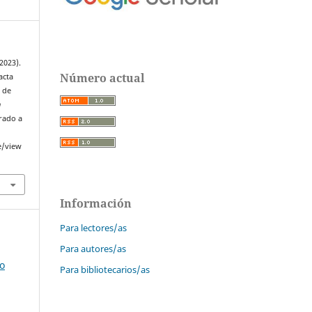
(2023).
Número actual
acta
 de
n
erado a
e/view
Información
Para lectores/as
Para autores/as
o
Para bibliotecarios/as