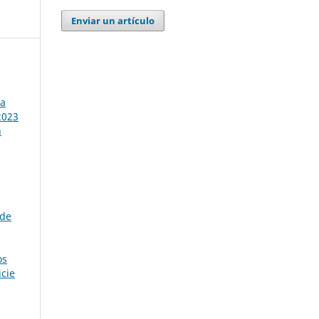
Enviar un artículo
ta
2023
n
 de
os
icie