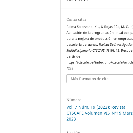
Cómo citar
Palma Solorzano, K. ., & Rojas Rúa, M. C. . 
Aplicación de la programación lineal comp
para la mejora de producción en empresas
pastelería peruanas.
Revista De Investigació
Multidisciplinaria CTSCAFE
,
7
(19), 13. Recup
partir de
https://ctscafe.pe/index.php/ctscafe/articl
/233
Más formatos de cita
Número
Vol. 7 Núm. 19 (2023): Revista
CTSCAFE Volumen VII- N°19 Marz
2023
Sección