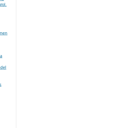
Vol.
umen
ia
 del
s