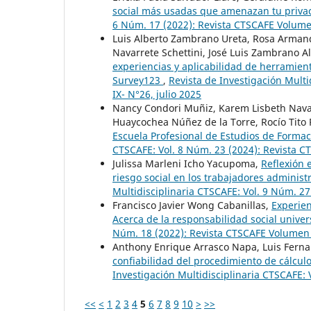
social más usadas que amenazan tu privac
6 Núm. 17 (2022): Revista CTSCAFE Volumen
Luis Alberto Zambrano Ureta, Rosa Armandi
Navarrete Schettini, José Luis Zambrano A
experiencias y aplicabilidad de herramien
Survey123
,
Revista de Investigación Mult
IX- N°26, julio 2025
Nancy Condori Muñiz, Karem Lisbeth Nava
Huaycochea Núñez de la Torre, Rocío Tito
Escuela Profesional de Estudios de Forma
CTSCAFE: Vol. 8 Núm. 23 (2024): Revista C
Julissa Marleni Icho Yacupoma,
Reflexión e
riesgo social en los trabajadores administr
Multidisciplinaria CTSCAFE: Vol. 9 Núm. 2
Francisco Javier Wong Cabanillas,
Experien
Acerca de la responsabilidad social univer
Núm. 18 (2022): Revista CTSCAFE Volumen
Anthony Enrique Arrasco Napa, Luis Fern
confiabilidad del procedimiento de cálcul
Investigación Multidisciplinaria CTSCAFE: 
<<
<
1
2
3
4
5
6
7
8
9
10
>
>>