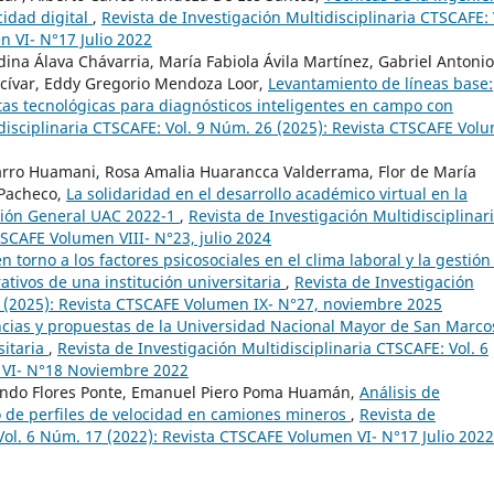
idad digital
,
Revista de Investigación Multidisciplinaria CTSCAFE: 
 VI- N°17 Julio 2022
na Álava Chávarria, María Fabiola Ávila Martínez, Gabriel Antonio
lcívar, Eddy Gregorio Mendoza Loor,
Levantamiento de líneas base:
tas tecnológicas para diagnósticos inteligentes en campo con
idisciplinaria CTSCAFE: Vol. 9 Núm. 26 (2025): Revista CTSCAFE Vol
rro Huamani, Rosa Amalia Huarancca Valderrama, Flor de María
 Pacheco,
La solidaridad en el desarrollo académico virtual en la
ción General UAC 2022-1
,
Revista de Investigación Multidisciplinar
TSCAFE Volumen VIII- N°23, julio 2024
n torno a los factores psicosociales en el clima laboral y la gestión
ativos de una institución universitaria
,
Revista de Investigación
7 (2025): Revista CTSCAFE Volumen IX- N°27, noviembre 2025
cias y propuestas de la Universidad Nacional Mayor de San Marco
sitaria
,
Revista de Investigación Multidisciplinaria CTSCAFE: Vol. 6
 VI- N°18 Noviembre 2022
ando Flores Ponte, Emanuel Piero Poma Huamán,
Análisis de
o de perfiles de velocidad en camiones mineros
,
Revista de
Vol. 6 Núm. 17 (2022): Revista CTSCAFE Volumen VI- N°17 Julio 2022