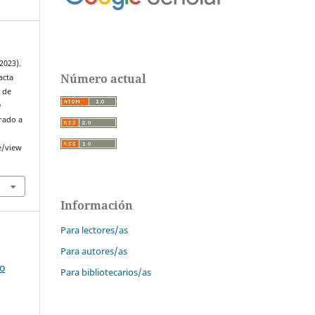
(2023).
Número actual
acta
 de
n
erado a
e/view
Información
Para lectores/as
Para autores/as
o
Para bibliotecarios/as