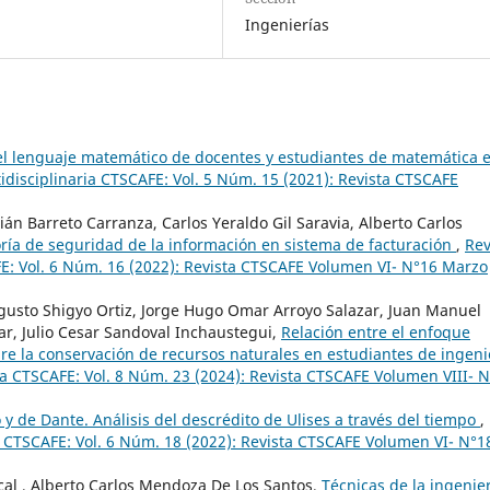
Ingenierías
el lenguaje matemático de docentes y estudiantes de matemática 
idisciplinaria CTSCAFE: Vol. 5 Núm. 15 (2021): Revista CTSCAFE
án Barreto Carranza, Carlos Yeraldo Gil Saravia, Alberto Carlos
ría de seguridad de la información en sistema de facturación
,
Rev
FE: Vol. 6 Núm. 16 (2022): Revista CTSCAFE Volumen VI- N°16 Marzo
ugusto Shigyo Ortiz, Jorge Hugo Omar Arroyo Salazar, Juan Manuel
r, Julio Cesar Sandoval Inchaustegui,
Relación entre el enfoque
bre la conservación de recursos naturales en estudiantes de ingeni
ia CTSCAFE: Vol. 8 Núm. 23 (2024): Revista CTSCAFE Volumen VIII- N
 y de Dante. Análisis del descrédito de Ulises a través del tiempo
,
ia CTSCAFE: Vol. 6 Núm. 18 (2022): Revista CTSCAFE Volumen VI- N°1
ncal , Alberto Carlos Mendoza De Los Santos,
Técnicas de la ingenie