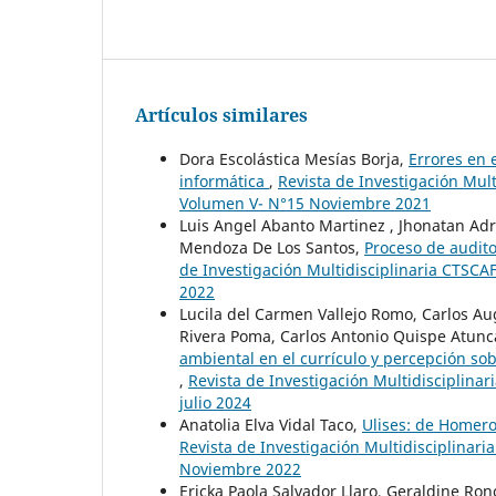
Artículos similares
Dora Escolástica Mesías Borja,
Errores en 
informática
,
Revista de Investigación Mult
Volumen V- N°15 Noviembre 2021
Luis Angel Abanto Martinez , Jhonatan Adri
Mendoza De Los Santos,
Proceso de audito
de Investigación Multidisciplinaria CTSCA
2022
Lucila del Carmen Vallejo Romo, Carlos A
Rivera Poma, Carlos Antonio Quispe Atunca
ambiental en el currículo y percepción so
,
Revista de Investigación Multidisciplinar
julio 2024
Anatolia Elva Vidal Taco,
Ulises: de Homero
Revista de Investigación Multidisciplinar
Noviembre 2022
Ericka Paola Salvador Llaro, Geraldine Ro