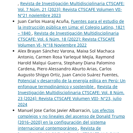
,
Revista de Investigación Multidisciplinaria CTSCAFE:
Vol. 7 Núm. 21 (2023): Revista CTSCAFE Volumen VII-
N°21 noviembre 2023
Juan Carlos Huaraj Acuña,
Fuentes para el estudio de
la instrucción pública en Lima: el Colegio Latino, 1821
– 1840
,
Revista de Investigación Multidisciplinaria
CTSCAFE: Vol. 6 Núm. 18 (2022): Revista CTSCAFE
Volumen VI- N°18 Noviembre 2022
Alex Brayan Sánchez Varona, Maixa Sol Machaca
Antonio, Carmen Rosa Yarlequé Mejía, Raymond
Harold Malqui Guerra, Stephany Diana Palomino
Cardena, Piero Alessandro Aburto Arias, Carlos
Augusto Shigyo Ortiz, Juan Cancio Suárez Fuentes,
Potencial y desarrollo de la energía eólica en Perú: Un
enfonque termodinámico y sostenible
,
Revista de
Investigación Multidisciplinaria CTSCAFE: Vol. 8 Núm.
23 (2024): Revista CTSCAFE Volumen VIII- N°23, julio
2024
Manuel Jose Carlos Javier Albarracin,
Los efectos
complejos y no lineales del ascenso de Donald Trump
(2016–2020) en la configuración del sistema
internacional contemporáneo
,
Revista de