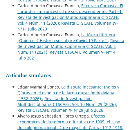
Carlos Alberto Camasca Francia,
El curaca Camasca: El
curanderismo ancestral de sus descendientes Parte I
,
Revista de Investigación Multidisciplinaria CTSCAFE:
Vol. 4 Núm. 11 (2020): Revista CTSCAFE Volumen IV-
N°11 Julio 2020
Carlos Alberto Camasca Francia,
La tóxica titiritera
¿Quién es? Historia social pre Covid-19 Parte I
,
Revista
de Investigación Multidisciplinaria CTSCAFE: Vol. 5
Núm. 14 (2021): Revista CTSCAFE Volumen V- N°14
Julio 2021
Artículos similares
Edgar Mamani Sonco,
La disputa incesante: Indios y
Q’aras en el espejo de la larga duración boliviana
(1532–2026)
,
Revista de Investigación
Multidisciplinaria CTSCAFE: Vol. 10 Núm. 29 (2026):
Revista CTSCAFE Volumen X- N°29 julio 2026
Alvaro Jesus Sebastian Flores Ortega,
Efectos
económicos de la reforma educativa de 1905, el caso
del colegio nacional “2 de mayo” de Caraz: 1912-1918.