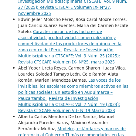
Investigación Multidisciplinaria CTSCAFE: Vol. 9 Núm.
27 (2025): Revista CTSCAFE Volumen IX- N°27,
noviembre 2025
Edwin Jeiler Molocho Pérez, Rosa Carol Moore Torres,
Juan Cancio Suárez Fuentes, María del Carmen Escate
Sotelo,
Caracterización de los factores de
asociatividad, productividad, comercialización y
competitividad de los productores de quinua en la
zona centro del Perú
,
Revista de Investigación
Multidisciplinaria CTSCAFE: Vol. 9 Núm. 25 (2025):
Revista CTSCAFE Volumen IX- N°25, marzo 2025
Abel Yober Ureta Reyes, Carmen Sharon Huaca Vilca,
Lourdes Soledad Tamayo León, Cele Ramón Alata
Román, Marleni Mendoza Damas,
Las voces de los
invisibles, los escolares como miembros activos en las
políticas sociales: un estudio en Auquimarca –
Paucartambo
,
Revista de Investigación
Multidisciplinaria CTSCAFE: Vol. 7 Núm. 19 (2023):
Revista CTSCAFE Volumen VII- N°19 Marzo 2023
Alberto Carlos Mendoza De Los Santos, Manuel
Alejandro Paredes Varas, Máximo Alexander
Fernández Muñoz,
Modelos, estándares y marcos de
referencia al Gobierno TI más recomendados en las