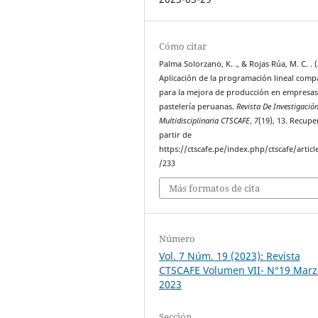
Cómo citar
Palma Solorzano, K. ., & Rojas Rúa, M. C. . 
Aplicación de la programación lineal comp
para la mejora de producción en empresas
pastelería peruanas.
Revista De Investigació
Multidisciplinaria CTSCAFE
,
7
(19), 13. Recup
partir de
https://ctscafe.pe/index.php/ctscafe/articl
/233
Más formatos de cita
Número
Vol. 7 Núm. 19 (2023): Revista
CTSCAFE Volumen VII- N°19 Marz
2023
Sección