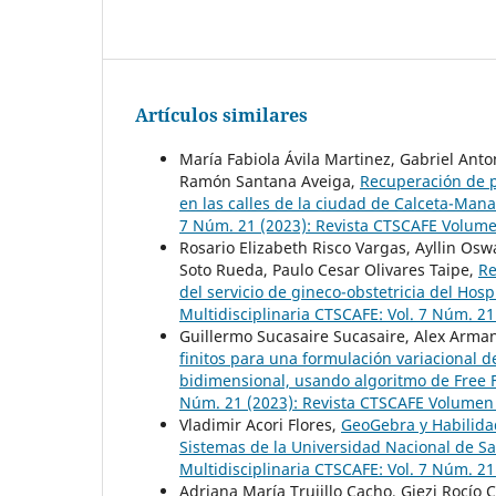
Artículos similares
María Fabiola Ávila Martinez, Gabriel Anto
Ramón Santana Aveiga,
Recuperación de p
en las calles de la ciudad de Calceta-Ma
7 Núm. 21 (2023): Revista CTSCAFE Volum
Rosario Elizabeth Risco Vargas, Ayllin Os
Soto Rueda, Paulo Cesar Olivares Taipe,
Re
del servicio de gineco-obstetricia del Hos
Multidisciplinaria CTSCAFE: Vol. 7 Núm. 2
Guillermo Sucasaire Sucasaire, Alex Arman
finitos para una formulación variacional de
bidimensional, usando algoritmo de Free
Núm. 21 (2023): Revista CTSCAFE Volumen
Vladimir Acori Flores,
GeoGebra y Habilidad
Sistemas de la Universidad Nacional de 
Multidisciplinaria CTSCAFE: Vol. 7 Núm. 2
Adriana María Trujillo Cacho, Giezi Rocío 