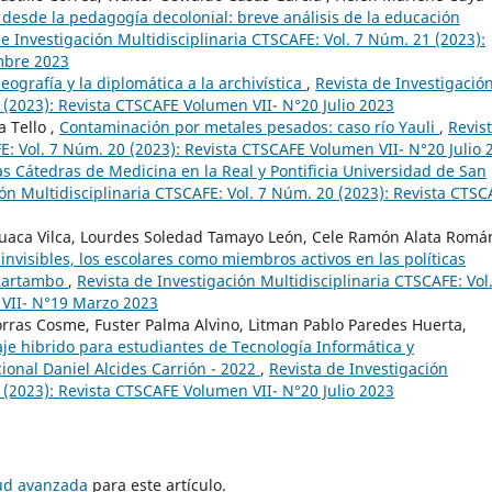
desde la pedagogía decolonial: breve análisis de la educación
de Investigación Multidisciplinaria CTSCAFE: Vol. 7 Núm. 21 (2023):
mbre 2023
leografía y la diplomática a la archivística
,
Revista de Investigació
 (2023): Revista CTSCAFE Volumen VII- N°20 Julio 2023
 Tello ,
Contaminación por metales pesados: caso río Yauli
,
Revis
E: Vol. 7 Núm. 20 (2023): Revista CTSCAFE Volumen VII- N°20 Julio 
las Cátedras de Medicina en la Real y Pontificia Universidad de San
ión Multidisciplinaria CTSCAFE: Vol. 7 Núm. 20 (2023): Revista CTSC
uaca Vilca, Lourdes Soledad Tamayo León, Cele Ramón Alata Romá
 invisibles, los escolares como miembros activos en las políticas
ucartambo
,
Revista de Investigación Multidisciplinaria CTSCAFE: Vol.
 VII- N°19 Marzo 2023
orras Cosme, Fuster Palma Alvino, Litman Pablo Paredes Huerta,
je hibrido para estudiantes de Tecnología Informática y
onal Daniel Alcides Carrión - 2022
,
Revista de Investigación
 (2023): Revista CTSCAFE Volumen VII- N°20 Julio 2023
tud avanzada
para este artículo.