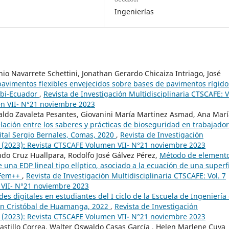
Ingenierías
nio Navarrete Schettini, Jonathan Gerardo Chicaiza Intriago, José
avimentos flexibles envejecidos sobre bases de pavimentos rígido
nabi-Ecuador
,
Revista de Investigación Multidisciplinaria CTSCAFE: V
en VII- N°21 noviembre 2023
waldo Zavaleta Pesantes, Giovanini María Martinez Asmad, Ana Mar
lación entre los saberes y prácticas de bioseguridad en trabajado
pital Sergio Bernales, Comas, 2020
,
Revista de Investigación
1 (2023): Revista CTSCAFE Volumen VII- N°21 noviembre 2023
do Cruz Huallpara, Rodolfo José Gálvez Pérez,
Método de element
 una EDP lineal tipo elíptico, asociado a la ecuación de una superf
 Fem++
,
Revista de Investigación Multidisciplinaria CTSCAFE: Vol. 7
 VII- N°21 noviembre 2023
es digitales en estudiantes del I ciclo de la Escuela de Ingeniería
San Cristóbal de Huamanga, 2022
,
Revista de Investigación
1 (2023): Revista CTSCAFE Volumen VII- N°21 noviembre 2023
Castillo Correa, Walter Oswaldo Casas García , Helen Marlene Cuya