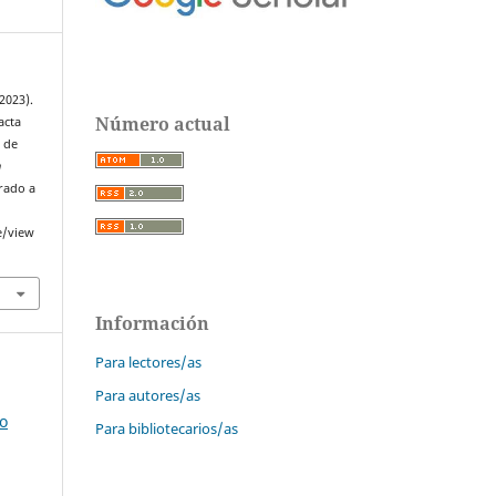
(2023).
Número actual
acta
 de
n
erado a
e/view
Información
Para lectores/as
Para autores/as
o
Para bibliotecarios/as