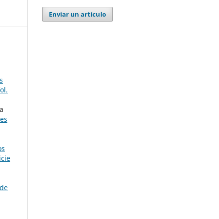
Enviar un artículo
s
ol.
ía
res
os
icie
 de