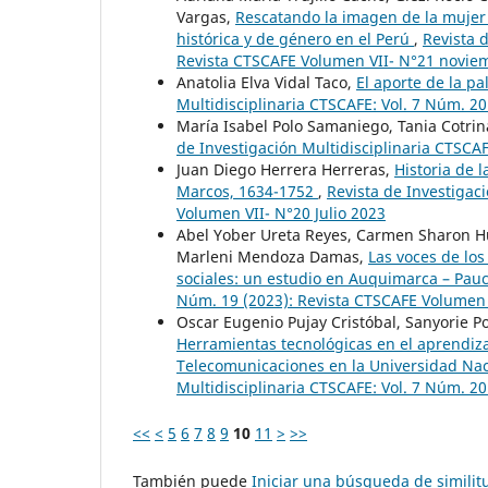
Vargas,
Rescatando la imagen de la mujer 
histórica y de género en el Perú
,
Revista 
Revista CTSCAFE Volumen VII- N°21 novie
Anatolia Elva Vidal Taco,
El aporte de la pa
Multidisciplinaria CTSCAFE: Vol. 7 Núm. 20
María Isabel Polo Samaniego, Tania Cotrina
de Investigación Multidisciplinaria CTSCAF
Juan Diego Herrera Herreras,
Historia de 
Marcos, 1634-1752
,
Revista de Investigac
Volumen VII- N°20 Julio 2023
Abel Yober Ureta Reyes, Carmen Sharon H
Marleni Mendoza Damas,
Las voces de los
sociales: un estudio en Auquimarca – Pa
Núm. 19 (2023): Revista CTSCAFE Volumen
Oscar Eugenio Pujay Cristóbal, Sanyorie P
Herramientas tecnológicas en el aprendiza
Telecomunicaciones en la Universidad Naci
Multidisciplinaria CTSCAFE: Vol. 7 Núm. 20
<<
<
5
6
7
8
9
10
11
>
>>
También puede
Iniciar una búsqueda de simili