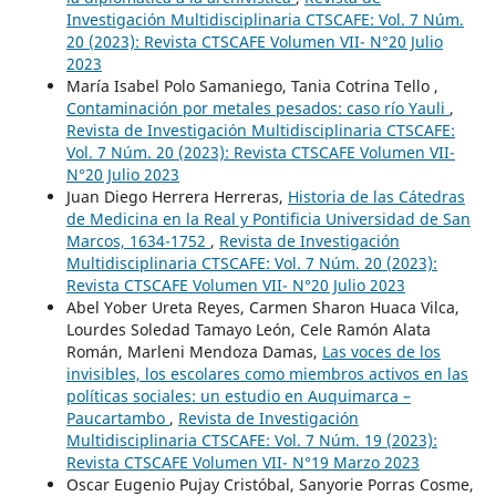
Investigación Multidisciplinaria CTSCAFE: Vol. 7 Núm.
20 (2023): Revista CTSCAFE Volumen VII- N°20 Julio
2023
María Isabel Polo Samaniego, Tania Cotrina Tello ,
Contaminación por metales pesados: caso río Yauli
,
Revista de Investigación Multidisciplinaria CTSCAFE:
Vol. 7 Núm. 20 (2023): Revista CTSCAFE Volumen VII-
N°20 Julio 2023
Juan Diego Herrera Herreras,
Historia de las Cátedras
de Medicina en la Real y Pontificia Universidad de San
Marcos, 1634-1752
,
Revista de Investigación
Multidisciplinaria CTSCAFE: Vol. 7 Núm. 20 (2023):
Revista CTSCAFE Volumen VII- N°20 Julio 2023
Abel Yober Ureta Reyes, Carmen Sharon Huaca Vilca,
Lourdes Soledad Tamayo León, Cele Ramón Alata
Román, Marleni Mendoza Damas,
Las voces de los
invisibles, los escolares como miembros activos en las
políticas sociales: un estudio en Auquimarca –
Paucartambo
,
Revista de Investigación
Multidisciplinaria CTSCAFE: Vol. 7 Núm. 19 (2023):
Revista CTSCAFE Volumen VII- N°19 Marzo 2023
Oscar Eugenio Pujay Cristóbal, Sanyorie Porras Cosme,