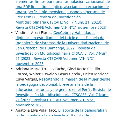
elementos finitos para una formulación variacional de
una EDP lineal tipo elíptico, asociado a la ecuación de
una superficie bidimensional, usando algoritmo de
Free Fem++
,
Revista de Investigación
Multidisciplinaria CTSCAFE: Vol. 7 Núm. 21 (2023):
Revista CTSCAFE Volumen VII- N°21 noviembre 2023
Vladimir Acori Flores,
GeoGebra y Habilidades
digitales en estudiantes del I ciclo de la Escuela de
Ingeniería de Sistemas de la Universidad Nacional de
San Cristóbal de Huamanga, 2022
,
Revista de
Investigación Multidisciplinaria CTSCAFE: Vol. 7 Núm.
21 (2023): Revista CTSCAFE Volumen VII- N°21
noviembre 2023
Adriana María Trujillo Cacho, Giezi Rocío Castillo
Correa, Walter Oswaldo Casas García , Helen Marlene
Cuya Vargas,
Rescatando la imagen de la mujer desde
la pedagogía decolonial: breve análisis de la
educación histórica y de género en el Perú
,
Revista de
Investigación Multidisciplinaria CTSCAFE: Vol. 7 Núm.
21 (2023): Revista CTSCAFE Volumen VII- N°21
noviembre 2023
Anatolia Elva Vidal Taco,
El aporte de la paleografía y
la diplomática a la archivística
,
Revista de