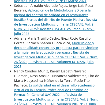
Revista CTSCAFE Volumen V- N°13 Marzo 2021
Sebastian Arnaldo Alvarado Rojas, Jorge Luis Roca
Becerra,
Aplicación de la Metodología 8D para la
mejora del control de calidad en el restaurante
Rustiko Brasas del distrito de Puente Piedra
,
Revista
de Investigación Multidisciplinaria CTSCAFE: Vol. 9
Núm. 26 (2025): Revista CTSCAFE Volumen IX- N°26,
julio 2025
Adriana María Trujillo Cacho, Giezi Rocío Castillo
Correa, Carmen Sharon Huaca Vilca,
Modernidad y
decolonialidad: contexto y propuesta para reivindicar
a la mujer en la educación peruana
,
Revista de
Investigación Multidisciplinaria CTSCAFE: Vol. 9 Núm.
26 (2025): Revista CTSCAFE Volumen IX- N°26, julio
2025
Nancy Condori Muñiz, Karem Lisbeth Navarro
Huamani, Rosa Amalia Huarancca Valderrama, Flor de
María Huaycochea Núñez de la Torre, Rocío Tito
Pacheco,
La solidaridad en el desarrollo académico
virtual en la Escuela Profesional de Estudios de
Formación General UAC 2022-1
,
Revista de
Investigación Multidisciplinaria CTSCAFE: Vol. 8 Núm.
23 (2024): Revista CTSCAFE Volumen VIII- N°23, julio