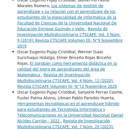
Morales Romero,
Los sistemas de gestión de
aprendizaje y su relación con el aprendizaje de los
estudiantes de la especialidad de informática de la
Facultad de Ciencias de la Universidad Nacional De
Educación Enrique Guzmán y Valle
,
Revista de
Investigación Multidisciplinaria CTSCAFE: Vol. 3 Núm.
9 (2019): Revista CTSCAFE Volumen III- N°9 Noviembre
2019
Oscar Eugenio Pujay Cristóbal, Werner Isaac
Surichaqui Hidalgo, Elmer Briceño Rojas Briceño
Rojas,
El Sorobán como herramienta didáctica en la
calidad del logro de aprendizajes del área de
Matemática
,
Revista de Investigación
Multidisciplinaria CTSCAFE: Vol. 4 Núm. 12 (2020):
Revista CTSCAFE Volumen IV- N°12 Noviembre 2020
Oscar Eugenio Pujay Cristóbal, Sanyorie Porras Cosme,
Fuster Palma Alvino, Litman Pablo Paredes Huerta,
Herramientas tecnológicas en el aprendizaje hibrido
para estudiantes de Tecnología Informática y
Telecomunicaciones en la Universidad Nacional Daniel
Alcides Carrión - 2022
,
Revista de Investigación
Multidisciplinaria CTSCAFE: Vol. 7 Núm. 20 (2023):