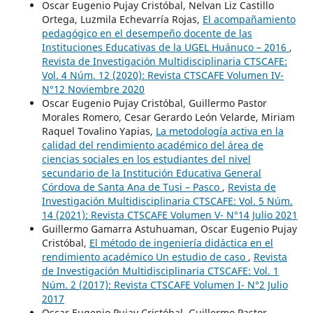
Oscar Eugenio Pujay Cristóbal, Nelvan Liz Castillo
Ortega, Luzmila Echevarría Rojas,
El acompañamiento
pedagógico en el desempeño docente de las
Instituciones Educativas de la UGEL Huánuco – 2016
,
Revista de Investigación Multidisciplinaria CTSCAFE:
Vol. 4 Núm. 12 (2020): Revista CTSCAFE Volumen IV-
N°12 Noviembre 2020
Oscar Eugenio Pujay Cristóbal, Guillermo Pastor
Morales Romero, Cesar Gerardo León Velarde, Miriam
Raquel Tovalino Yapias,
La metodología activa en la
calidad del rendimiento académico del área de
ciencias sociales en los estudiantes del nivel
secundario de la Institución Educativa General
Córdova de Santa Ana de Tusi – Pasco
,
Revista de
Investigación Multidisciplinaria CTSCAFE: Vol. 5 Núm.
14 (2021): Revista CTSCAFE Volumen V- N°14 Julio 2021
Guillermo Gamarra Astuhuaman, Oscar Eugenio Pujay
Cristóbal,
El método de ingeniería didáctica en el
rendimiento académico Un estudio de caso
,
Revista
de Investigación Multidisciplinaria CTSCAFE: Vol. 1
Núm. 2 (2017): Revista CTSCAFE Volumen I- N°2 Julio
2017
Oscar Eugenio Pujay Cristóbal, Guillermo Pastor