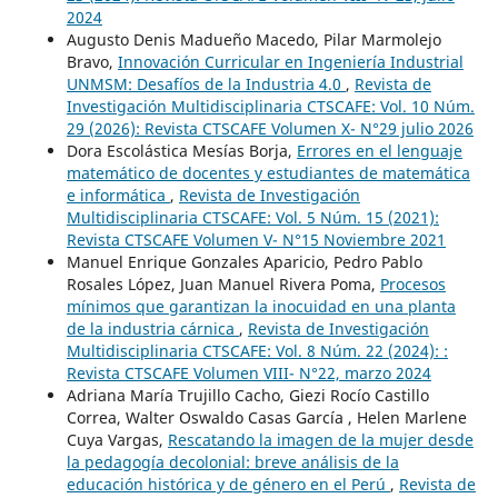
2024
Augusto Denis Madueño Macedo, Pilar Marmolejo
Bravo,
Innovación Curricular en Ingeniería Industrial
UNMSM: Desafíos de la Industria 4.0
,
Revista de
Investigación Multidisciplinaria CTSCAFE: Vol. 10 Núm.
29 (2026): Revista CTSCAFE Volumen X- N°29 julio 2026
Dora Escolástica Mesías Borja,
Errores en el lenguaje
matemático de docentes y estudiantes de matemática
e informática
,
Revista de Investigación
Multidisciplinaria CTSCAFE: Vol. 5 Núm. 15 (2021):
Revista CTSCAFE Volumen V- N°15 Noviembre 2021
Manuel Enrique Gonzales Aparicio, Pedro Pablo
Rosales López, Juan Manuel Rivera Poma,
Procesos
mínimos que garantizan la inocuidad en una planta
de la industria cárnica
,
Revista de Investigación
Multidisciplinaria CTSCAFE: Vol. 8 Núm. 22 (2024): :
Revista CTSCAFE Volumen VIII- N°22, marzo 2024
Adriana María Trujillo Cacho, Giezi Rocío Castillo
Correa, Walter Oswaldo Casas García , Helen Marlene
Cuya Vargas,
Rescatando la imagen de la mujer desde
la pedagogía decolonial: breve análisis de la
educación histórica y de género en el Perú
,
Revista de