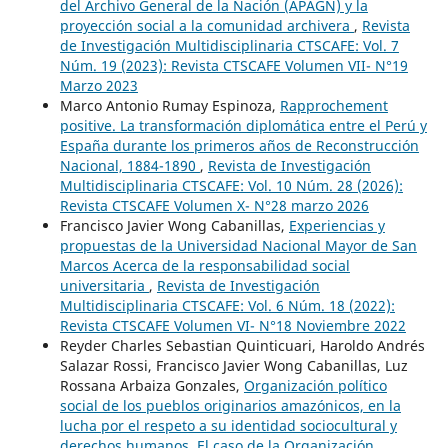
del Archivo General de la Nación (APAGN) y la
proyección social a la comunidad archivera
,
Revista
de Investigación Multidisciplinaria CTSCAFE: Vol. 7
Núm. 19 (2023): Revista CTSCAFE Volumen VII- N°19
Marzo 2023
Marco Antonio Rumay Espinoza,
Rapprochement
positive. La transformación diplomática entre el Perú y
España durante los primeros años de Reconstrucción
Nacional, 1884-1890
,
Revista de Investigación
Multidisciplinaria CTSCAFE: Vol. 10 Núm. 28 (2026):
Revista CTSCAFE Volumen X- N°28 marzo 2026
Francisco Javier Wong Cabanillas,
Experiencias y
propuestas de la Universidad Nacional Mayor de San
Marcos Acerca de la responsabilidad social
universitaria
,
Revista de Investigación
Multidisciplinaria CTSCAFE: Vol. 6 Núm. 18 (2022):
Revista CTSCAFE Volumen VI- N°18 Noviembre 2022
Reyder Charles Sebastian Quinticuari, Haroldo Andrés
Salazar Rossi, Francisco Javier Wong Cabanillas, Luz
Rossana Arbaiza Gonzales,
Organización político
social de los pueblos originarios amazónicos, en la
lucha por el respeto a su identidad sociocultural y
derechos humanos. El caso de la Organización