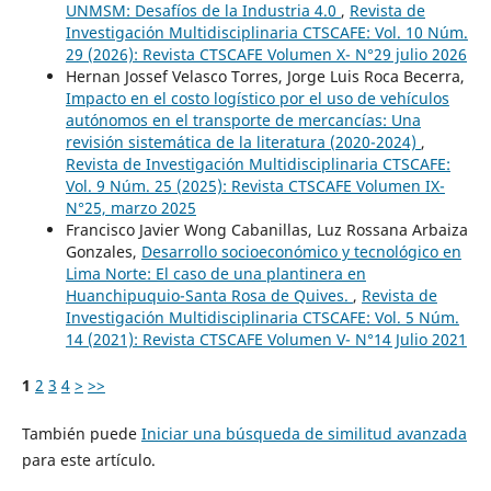
UNMSM: Desafíos de la Industria 4.0
,
Revista de
Investigación Multidisciplinaria CTSCAFE: Vol. 10 Núm.
29 (2026): Revista CTSCAFE Volumen X- N°29 julio 2026
Hernan Jossef Velasco Torres, Jorge Luis Roca Becerra,
Impacto en el costo logístico por el uso de vehículos
autónomos en el transporte de mercancías: Una
revisión sistemática de la literatura (2020-2024)
,
Revista de Investigación Multidisciplinaria CTSCAFE:
Vol. 9 Núm. 25 (2025): Revista CTSCAFE Volumen IX-
N°25, marzo 2025
Francisco Javier Wong Cabanillas, Luz Rossana Arbaiza
Gonzales,
Desarrollo socioeconómico y tecnológico en
Lima Norte: El caso de una plantinera en
Huanchipuquio-Santa Rosa de Quives.
,
Revista de
Investigación Multidisciplinaria CTSCAFE: Vol. 5 Núm.
14 (2021): Revista CTSCAFE Volumen V- N°14 Julio 2021
1
2
3
4
>
>>
También puede
Iniciar una búsqueda de similitud avanzada
para este artículo.