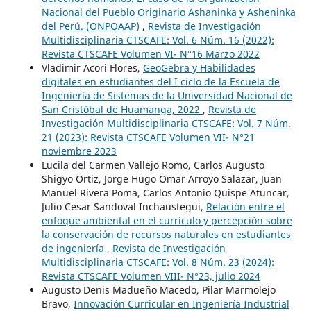
Nacional del Pueblo Originario Ashaninka y Asheninka
del Perú. (ONPOAAP)
,
Revista de Investigación
Multidisciplinaria CTSCAFE: Vol. 6 Núm. 16 (2022):
Revista CTSCAFE Volumen VI- N°16 Marzo 2022
Vladimir Acori Flores,
GeoGebra y Habilidades
digitales en estudiantes del I ciclo de la Escuela de
Ingeniería de Sistemas de la Universidad Nacional de
San Cristóbal de Huamanga, 2022
,
Revista de
Investigación Multidisciplinaria CTSCAFE: Vol. 7 Núm.
21 (2023): Revista CTSCAFE Volumen VII- N°21
noviembre 2023
Lucila del Carmen Vallejo Romo, Carlos Augusto
Shigyo Ortiz, Jorge Hugo Omar Arroyo Salazar, Juan
Manuel Rivera Poma, Carlos Antonio Quispe Atuncar,
Julio Cesar Sandoval Inchaustegui,
Relación entre el
enfoque ambiental en el currículo y percepción sobre
la conservación de recursos naturales en estudiantes
de ingeniería
,
Revista de Investigación
Multidisciplinaria CTSCAFE: Vol. 8 Núm. 23 (2024):
Revista CTSCAFE Volumen VIII- N°23, julio 2024
Augusto Denis Madueño Macedo, Pilar Marmolejo
Bravo,
Innovación Curricular en Ingeniería Industrial