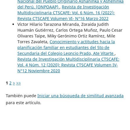
Nacional del Pueblo Originario Ashaninka y Asheninka
del Perú. (ONPOAAP)
,
Revista de Investigación
Multidisciplinaria CTSCAFE: Vol. 6 Núm. 16 (2022):
Revista CTSCAFE Volumen VI- N°16 Marzo 2022
Víctor Hilario Tarazona Miranda, Zoraida Judith
Huamán Gutiérrez, Carlos Ortega Muñoz, Paulo Cesar
Olivares Taipe, Miky Gerónimo Ortiz Ramírez, Mile
Torres Zavaleta,
Conocimiento y actitudes hacia la
planificación familiar en estudiantes del 5to de
Secundaria del Colegio Leoncio Prado, Ate Vitarte
,
Revista de Investigación Multidisciplinaria CTSCAFE:
Vol. 4 Núm. 12 (2020): Revista CTSCAFE Volumen IV-
N°12 Noviembre 2020
1
2
>
>>
También puede
Iniciar una búsqueda de similitud avanzada
para este artículo.