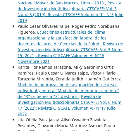
Nacional Mayor de San Marcos, Lima – 2018
,
Revista
de Investigación Multidisciplinaria CTSCAFE: Vol. 3
Núm. 8 (2019): Revista CTSCAFE Volumen III- N°8 Julio
2019
Paulo Cesar Olivares Taipe, Roger Pedro Norabuena
Figueroa,
Ecuaciones estructurales del clima
organizacional y la satisfacción laboral de los
docentes del área de Ciencias de la Salud
,
Revista de
Investigación Multidisciplinaria CTSCAFE: Vol. 5 Núm.
15 (2021): Revista CTSCAFE Volumen V- N°15
Noviembre 2021
Karita Flor Ramos Tarazona, Miky Gerónimo Ortiz
Ramírez, Paulo Cesar Olivares Taipe, Víctor Hilario
Tarazona Miranda, Zoraida Judith Huamán Gutiérrez,
Modelo de optimización de asignación de recursos
individual y entera “Modelo del menor incremento”
de “3” orígenes a “3” destinos
,
Revista de
Investigación Multidisciplinaria CTSCAFE: Vol. 6 Núm.
17 (2022): Revista CTSCAFE Volumen VI- N°17 Julio
2022
Lita Ofelia Paez Jacay, Allyn Oswaldo Zavaleta
Pesantes, Giovanini Maria Martinez Asmad, Paulo