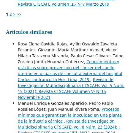
Revista CTSCAFE Volumen III- N°7 Marzo 2019
1
2
>
>>
Artículos similares
Rosa Elena Gavidia Rojas, Ayllin Oswaldo Zavaleta
Pesantes, Giovanini Maria Martinez Asmad, Víctor
Hilario Tarazona Miranda, Paulo Cesar Olivares Taipe,
Zoraida Judith Huamán Gutiérrez,
Conocimientos y
prácticas sobre prevención del cáncer del cuello
uterino en usuarias de consulta externa del hospital
Carlos Lanfranco La Hoz. Lima, 2019
,
Revista de
Investigación Multidisciplinaria CTSCAFE: Vol. 5 Núm.
15 (2021): Revista CTSCAFE Volumen V- N°15
Noviembre 2021
Manuel Enrique Gonzales Aparicio, Pedro Pablo
Rosales López, Juan Manuel Rivera Poma,
Procesos
mínimos que garantizan la inocuidad en una planta
de la industria cárnica
,
Revista de Investigación
Multidisciplinaria CTSCAFE: Vol. 8 Núm. 22 (2024): :
Revista CTSCAFE Volumen VIII- N°22, marzo 2024