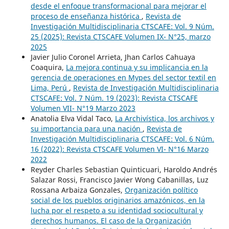
desde el enfoque transformacional para mejorar el
proceso de enseñanza histórica
,
Revista de
Investigación Multidisciplinaria CTSCAFE: Vol. 9 Núm.
25 (2025): Revista CTSCAFE Volumen IX- N°25, marzo
2025
Javier Julio Coronel Arrieta, Jhan Carlos Cahuaya
Coaquira,
La mejora continua y su implicancia en la
gerencia de operaciones en Mypes del sector textil en
Lima, Perú
,
Revista de Investigación Multidisciplinaria
CTSCAFE: Vol. 7 Núm. 19 (2023): Revista CTSCAFE
Volumen VII- N°19 Marzo 2023
Anatolia Elva Vidal Taco,
La Archivística, los archivos y
su importancia para una nación
,
Revista de
Investigación Multidisciplinaria CTSCAFE: Vol. 6 Núm.
16 (2022): Revista CTSCAFE Volumen VI- N°16 Marzo
2022
Reyder Charles Sebastian Quinticuari, Haroldo Andrés
Salazar Rossi, Francisco Javier Wong Cabanillas, Luz
Rossana Arbaiza Gonzales,
Organización político
social de los pueblos originarios amazónicos, en la
lucha por el respeto a su identidad sociocultural y
derechos humanos. El caso de la Organización