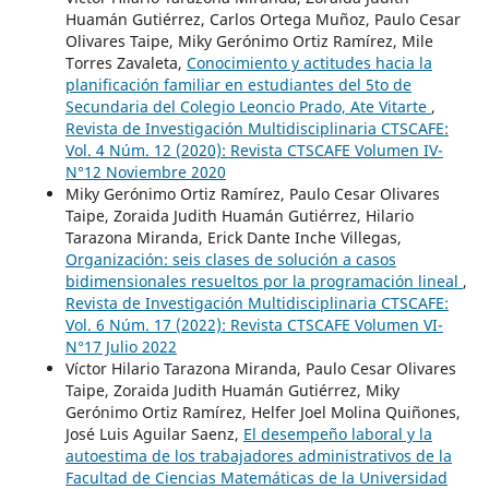
Huamán Gutiérrez, Carlos Ortega Muñoz, Paulo Cesar
Olivares Taipe, Miky Gerónimo Ortiz Ramírez, Mile
Torres Zavaleta,
Conocimiento y actitudes hacia la
planificación familiar en estudiantes del 5to de
Secundaria del Colegio Leoncio Prado, Ate Vitarte
,
Revista de Investigación Multidisciplinaria CTSCAFE:
Vol. 4 Núm. 12 (2020): Revista CTSCAFE Volumen IV-
N°12 Noviembre 2020
Miky Gerónimo Ortiz Ramírez, Paulo Cesar Olivares
Taipe, Zoraida Judith Huamán Gutiérrez, Hilario
Tarazona Miranda, Erick Dante Inche Villegas,
Organización: seis clases de solución a casos
bidimensionales resueltos por la programación lineal
,
Revista de Investigación Multidisciplinaria CTSCAFE:
Vol. 6 Núm. 17 (2022): Revista CTSCAFE Volumen VI-
N°17 Julio 2022
Víctor Hilario Tarazona Miranda, Paulo Cesar Olivares
Taipe, Zoraida Judith Huamán Gutiérrez, Miky
Gerónimo Ortiz Ramírez, Helfer Joel Molina Quiñones,
José Luis Aguilar Saenz,
El desempeño laboral y la
autoestima de los trabajadores administrativos de la
Facultad de Ciencias Matemáticas de la Universidad