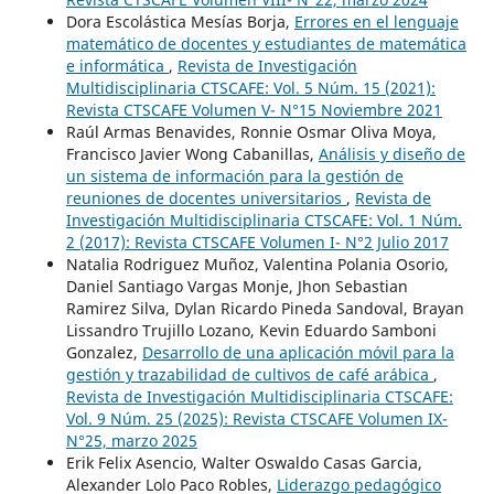
Dora Escolástica Mesías Borja,
Errores en el lenguaje
matemático de docentes y estudiantes de matemática
e informática
,
Revista de Investigación
Multidisciplinaria CTSCAFE: Vol. 5 Núm. 15 (2021):
Revista CTSCAFE Volumen V- N°15 Noviembre 2021
Raúl Armas Benavides, Ronnie Osmar Oliva Moya,
Francisco Javier Wong Cabanillas,
Análisis y diseño de
un sistema de información para la gestión de
reuniones de docentes universitarios
,
Revista de
Investigación Multidisciplinaria CTSCAFE: Vol. 1 Núm.
2 (2017): Revista CTSCAFE Volumen I- N°2 Julio 2017
Natalia Rodriguez Muñoz, Valentina Polania Osorio,
Daniel Santiago Vargas Monje, Jhon Sebastian
Ramirez Silva, Dylan Ricardo Pineda Sandoval, Brayan
Lissandro Trujillo Lozano, Kevin Eduardo Samboni
Gonzalez,
Desarrollo de una aplicación móvil para la
gestión y trazabilidad de cultivos de café arábica
,
Revista de Investigación Multidisciplinaria CTSCAFE:
Vol. 9 Núm. 25 (2025): Revista CTSCAFE Volumen IX-
N°25, marzo 2025
Erik Felix Asencio, Walter Oswaldo Casas Garcia,
Alexander Lolo Paco Robles,
Liderazgo pedagógico