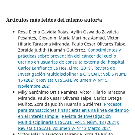
Artículos más leídos del mismo autor/a
Rosa Elena Gavidia Rojas, Ayllin Oswaldo Zavaleta
Pesantes, Giovanini Maria Martinez Asmad, Víctor
Hilario Tarazona Miranda, Paulo Cesar Olivares Taipe,
Zoraida Judith Huamán Gutiérrez,
Conocimientos y
prácticas sobre prevención del cáncer del cuello
uterino en usuarias de consulta externa del hospital
Carlos Lanfranco La Hoz. Lima, 2019
,
Revista de
Investigación Multidisciplinaria CTSCAFE: Vol. 5 Núm.
15 (2021): Revista CTSCAFE Volumen V- N°15
Noviembre 2021
Miky Gerónimo Ortiz Ramírez, Víctor Hilario Tarazona
Miranda, Paulo Cesar Olivares Taipe, Carlos Ortega
Muñoz, Zoraida Judith Huamán Gutiérrez,
Procesos
para transacciones financieras en una línea de tiempo
en el interés simple
,
Revista de Investigación
Multidisciplinaria CTSCAFE: Vol. 5 Núm. 13 (2021):
Revista CTSCAFE Volumen V- N°13 Marzo 2021
Víctor Hilario Tarazona Miranda, Zoraida Judith