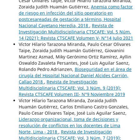
Cesar Olivares Taipe, Víctor Hilario Tarazona Miranda,
Zoraida Judith Huamán Gutiérrez,
Anemia como factor
de riesgo en infección del sitio operatorio en
postcesareadas de gestación a término, Hospital
Nacional Cayetano Heredia, 2018
,
Revista de
Investigación Multidisciplinaria CTSCAFE: Vol. 5 Núm.
14 (2021): Revista CTSCAFE Volumen V- N°14 Julio 2021
Víctor Hilario Tarazona Miranda, Paulo Cesar Olivares
Taipe, Zoraida Judith Huamán Gutiérrez, Giovanini
Martinez Asmad, Miky Gerónimo Ortiz Ramírez, Ayllin
Oswaldo Zavaleta Persantes, José Luis Aguilar Saenz,
Rolando Pedro Adrianzen,
Bioseguridad en el área de
cirugía del Hospital Nacional Daniel Alcides Carrión,
Callao 2018
,
Revista de Investigación
Multidisciplinaria CTSCAFE: Vol. 3 Núm. 9 (2019):
Revista CTSCAFE Volumen III- N°9 Noviembre 2019
Víctor Hilario Tarazona Miranda, Zoraida Judith
Huamán Gutiérrez, Carlos Emiliano Castro Gonzales,
Paulo Cesar Olivares Taipe, José Luis Aguilar Saenz,
Liderazgo organizacional, toma de decisiones y
resolución de conflictos en los docentes de Lima
Norte, Lima - 2018
,
Revista de Investigación
Multidisciplinaria CTSCAFE: Vol. 3 Núm. 7 (2019):