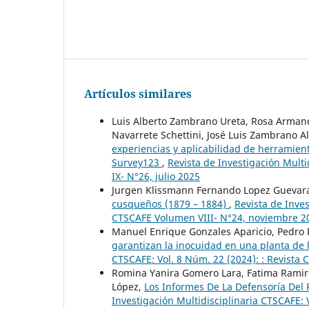
Artículos similares
Luis Alberto Zambrano Ureta, Rosa Armandi
Navarrete Schettini, José Luis Zambrano A
experiencias y aplicabilidad de herramien
Survey123
,
Revista de Investigación Mult
IX- N°26, julio 2025
Jurgen Klissmann Fernando Lopez Guevar
cusqueños (1879 – 1884)
,
Revista de Inves
CTSCAFE Volumen VIII- N°24, noviembre 2
Manuel Enrique Gonzales Aparicio, Pedro 
garantizan la inocuidad en una planta de 
CTSCAFE: Vol. 8 Núm. 22 (2024): : Revista
Romina Yanira Gomero Lara, Fatima Ramir
López,
Los Informes De La Defensoría Del 
Investigación Multidisciplinaria CTSCAFE: 