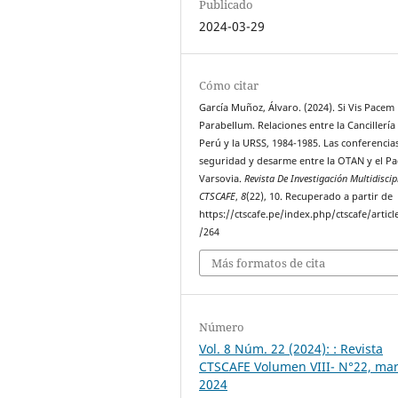
Publicado
2024-03-29
Cómo citar
García Muñoz, Álvaro. (2024). Si Vis Pacem
Parabellum. Relaciones entre la Cancillería
Perú y la URSS, 1984-1985. Las conferencia
seguridad y desarme entre la OTAN y el Pa
Varsovia.
Revista De Investigación Multidiscip
CTSCAFE
,
8
(22), 10. Recuperado a partir de
https://ctscafe.pe/index.php/ctscafe/articl
/264
Más formatos de cita
Número
Vol. 8 Núm. 22 (2024): : Revista
CTSCAFE Volumen VIII- N°22, ma
2024