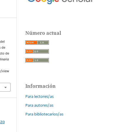
Número actual
 del
s de
cto de
linaria
e/view
Información
Para lectores/as
Para autores/as
Para bibliotecarios/as
rzo