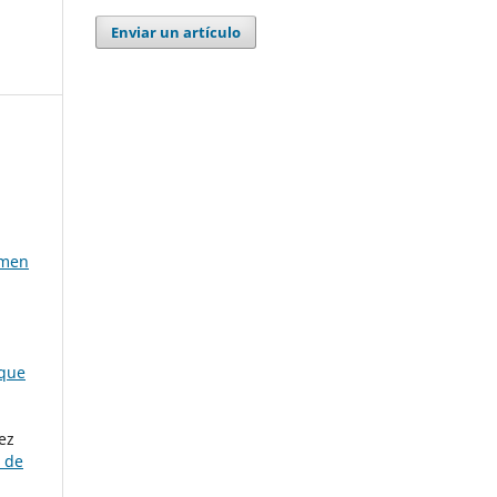
Enviar un artículo
umen
 que
ez
a de