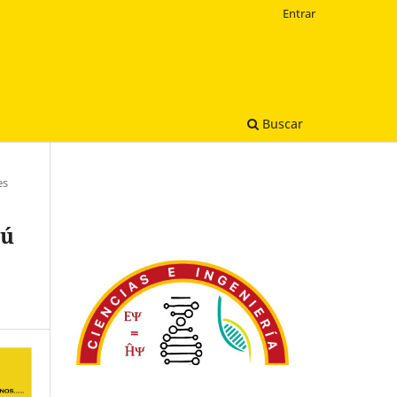
Entrar
Buscar
es
rú