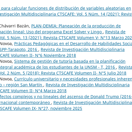
para calcular funciones de distribución de variables aleatorias en
estigación Multidisciplinaria CTSCAFE: Vol. 5 Núm. 14 (2021): Revis
 Chávarri Bazán,
PLAN-DEMIA: Planeación de la producción de
ación lineal: Uso del programa Excel Solver y Lingo
,
Revista de
 Vol. 5 Núm. 13 (2021): Revista CTSCAFE Volumen V- N°13 Marzo 20
 Novoa,
Prácticas Pedagógicas en el Desarrollo de Habilidades Soci
IESPP-Tarapoto, 2016
,
Revista de Investigación Multidisciplinaria
TSCAFE Volumen II- N°6 Noviembre 2018
 Novoa,
Sistema de gestión de tutoría basada en la planificación
integral académica de los estudiantes de la UNSM - T, 2016
,
Revist
Vol. 2 Núm. 5 (2018): Revista CTSCAFE Volumen II- N°5 Julio 2018
 Novoa,
Currículo universitario y necesidades profesionales inhere
yo – región San Martín
,
Revista de Investigación Multidisciplinaria
TSCAFE Volumen II- N°4 Marzo 2018
fectos complejos y no lineales del ascenso de Donald Trump (2016
ternacional contemporáneo
,
Revista de Investigación Multidisciplina
CTSCAFE Volumen IX- N°27, noviembre 2025