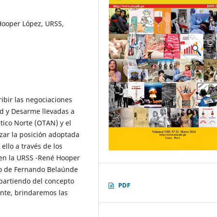
Hooper López, URSS,
ribir las negociaciones
ad y Desarme llevadas a
tico Norte (OTAN) y el
izar la posición adoptada
ello a través de los
 en la URSS -René Hooper
no de Fernando Belaúnde
 partiendo del concepto
PDF
nte, brindaremos las