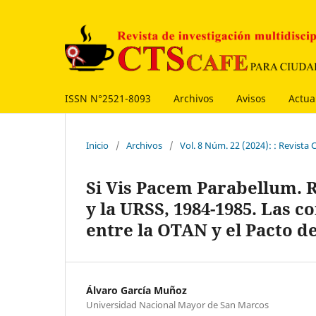
ISSN N°2521-8093
Archivos
Avisos
Actua
Inicio
/
Archivos
/
Vol. 8 Núm. 22 (2024): : Revist
Si Vis Pacem Parabellum. R
y la URSS, 1984-1985. Las 
entre la OTAN y el Pacto d
Álvaro García Muñoz
Universidad Nacional Mayor de San Marcos