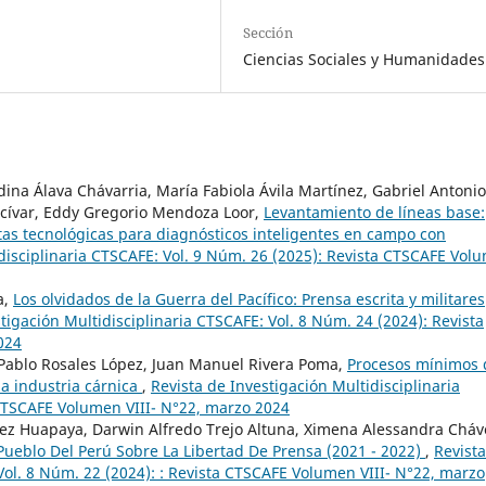
Sección
Ciencias Sociales y Humanidades
na Álava Chávarria, María Fabiola Ávila Martínez, Gabriel Antonio
lcívar, Eddy Gregorio Mendoza Loor,
Levantamiento de líneas base:
tas tecnológicas para diagnósticos inteligentes en campo con
idisciplinaria CTSCAFE: Vol. 9 Núm. 26 (2025): Revista CTSCAFE Vol
a,
Los olvidados de la Guerra del Pacífico: Prensa escrita y militares
tigación Multidisciplinaria CTSCAFE: Vol. 8 Núm. 24 (2024): Revista
024
Pablo Rosales López, Juan Manuel Rivera Poma,
Procesos mínimos
la industria cárnica
,
Revista de Investigación Multidisciplinaria
 CTSCAFE Volumen VIII- N°22, marzo 2024
ez Huapaya, Darwin Alfredo Trejo Altuna, Ximena Alessandra Cháv
Pueblo Del Perú Sobre La Libertad De Prensa (2021 - 2022)
,
Revist
Vol. 8 Núm. 22 (2024): : Revista CTSCAFE Volumen VIII- N°22, marzo