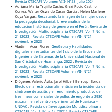
Revista CTSCAFE Volumen VIII- N°23, julio 2024
Adriana María Trujillo Cacho, Giezi Rocío Castillo
Correa, Walter Oswaldo Casas García , Helen Marlene
Cuya Vargas,
Rescatando la imagen de la mujer desde
la pedagogía decolonial: breve análisis de la
educación histórica y de género en el Perú
,
Revista de
Investigación Multidisciplinaria CTSCAFE: Vol. 7 Núm.
21 (2023): Revista CTSCAFE Volumen VII- N°21
noviembre 2023
Vladimir Acori Flores,
GeoGebra y Habilidades
digitales en estudiantes del I ciclo de la Escuela de
Ingeniería de Sistemas de la Universidad Nacional de
San Cristóbal de Huamanga, 2022
,
Revista de
Investigación Multidisciplinaria CTSCAFE: Vol. 7 Núm.
21 (2023): Revista CTSCAFE Volumen VII- N°21
noviembre 2023
Diógenes Valerio Ávila, Jarol Hilbert Berrospi Borda,
Efecto de la restricción alimenticia en la incidencia del
síndrome de ascitis y el rendimiento productivo de
tres líneas comerciales de pollos de engorde a 2980
m.s.n.m. en el centro experimental de Huariaca –
UNDAC
,
Revista de Investigación Multidisciplinaria
CTSCAFE: Vol. 5 Núm. 14 (2021): Revista CTSCAFE