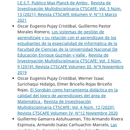
I.E.S.T. Publico Max Planck de Ambo
,
Revista de
Investigación Multidisciplinaria CTSCAFE: Vol. 5 Núm.
13 (2021): Revista CTSCAFE Volumen V- N°13 Marzo
2021
Oscar Eugenio Pujay Cristóbal, Guillermo Pastor
Morales Romero,
Los sistemas de gestión de
aprendizaje y su relación con el aprendizaje de los
estudiantes de la especialidad de informática de la
Facultad de Ciencias de la Universidad Nacional De
Educación Enrique Guzmán y Valle
,
Revista de
Investigación Multidisciplinaria CTSCAFE: Vol. 3 Núm.
9 (2019): Revista CTSCAFE Volumen III- N°9 Noviembre
2019
Oscar Eugenio Pujay Cristóbal, Werner Isaac
Surichaqui Hidalgo, Elmer Briceño Rojas Briceño
Rojas,
El Sorobán como herramienta didáctica en la
calidad del logro de aprendizajes del área de
Matemática
,
Revista de Investigación
Multidisciplinaria CTSCAFE: Vol. 4 Núm. 12 (2020):
Revista CTSCAFE Volumen IV- N°12 Noviembre 2020
Guillermo Gamarra Astuhuaman, Tito Armando Rivera
Espinoza, Armando Isaías Carhuachin Marcelo,
Las