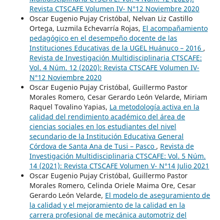
Revista CTSCAFE Volumen IV- N°12 Noviembre 2020
Oscar Eugenio Pujay Cristóbal, Nelvan Liz Castillo
Ortega, Luzmila Echevarría Rojas,
El acompañamiento
pedagógico en el desempeño docente de las
Instituciones Educativas de la UGEL Huánuco – 2016
,
Revista de Investigación Multidisciplinaria CTSCAFE:
Vol. 4 Núm. 12 (2020): Revista CTSCAFE Volumen IV-
N°12 Noviembre 2020
Oscar Eugenio Pujay Cristóbal, Guillermo Pastor
Morales Romero, Cesar Gerardo León Velarde, Miriam
Raquel Tovalino Yapias,
La metodología activa en la
calidad del rendimiento académico del área de
ciencias sociales en los estudiantes del nivel
secundario de la Institución Educativa General
Córdova de Santa Ana de Tusi – Pasco
,
Revista de
Investigación Multidisciplinaria CTSCAFE: Vol. 5 Núm.
14 (2021): Revista CTSCAFE Volumen V- N°14 Julio 2021
Oscar Eugenio Pujay Cristóbal, Guillermo Pastor
Morales Romero, Celinda Oriele Maima Ore, Cesar
Gerardo León Velarde,
El modelo de aseguramiento de
la calidad y el mejoramiento de la calidad en la
carrera profesional de mecánica automotriz del