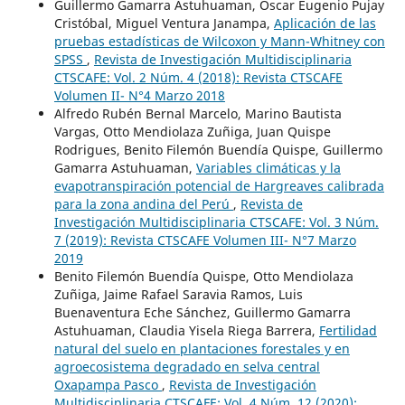
Guillermo Gamarra Astuhuaman, Oscar Eugenio Pujay
Cristóbal, Miguel Ventura Janampa,
Aplicación de las
pruebas estadísticas de Wilcoxon y Mann-Whitney con
SPSS
,
Revista de Investigación Multidisciplinaria
CTSCAFE: Vol. 2 Núm. 4 (2018): Revista CTSCAFE
Volumen II- N°4 Marzo 2018
Alfredo Rubén Bernal Marcelo, Marino Bautista
Vargas, Otto Mendiolaza Zuñiga, Juan Quispe
Rodrigues, Benito Filemón Buendía Quispe, Guillermo
Gamarra Astuhuaman,
Variables climáticas y la
evapotranspiración potencial de Hargreaves calibrada
para la zona andina del Perú
,
Revista de
Investigación Multidisciplinaria CTSCAFE: Vol. 3 Núm.
7 (2019): Revista CTSCAFE Volumen III- N°7 Marzo
2019
Benito Filemón Buendía Quispe, Otto Mendiolaza
Zuñiga, Jaime Rafael Saravia Ramos, Luis
Buenaventura Eche Sánchez, Guillermo Gamarra
Astuhuaman, Claudia Yisela Riega Barrera,
Fertilidad
natural del suelo en plantaciones forestales y en
agroecosistema degradado en selva central
Oxapampa Pasco
,
Revista de Investigación
Multidisciplinaria CTSCAFE: Vol. 4 Núm. 12 (2020):