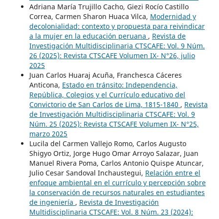
Adriana María Trujillo Cacho, Giezi Rocío Castillo
Correa, Carmen Sharon Huaca Vilca,
Modernidad y
decolonialidad: contexto y propuesta para reivindicar
a la mujer en la educación peruana
,
Revista de
Investigación Multidisciplinaria CTSCAFE: Vol. 9 Núm.
26 (2025): Revista CTSCAFE Volumen IX- N°26, julio
2025
Juan Carlos Huaraj Acuña, Franchesca Cáceres
Anticona,
Estado en tránsito: Independencia,
República, Colegios y el Currículo educativo del
Convictorio de San Carlos de Lima, 1815-1840
,
Revista
de Investigación Multidisciplinaria CTSCAFE: Vol. 9
Núm. 25 (2025): Revista CTSCAFE Volumen IX- N°25,
marzo 2025
Lucila del Carmen Vallejo Romo, Carlos Augusto
Shigyo Ortiz, Jorge Hugo Omar Arroyo Salazar, Juan
Manuel Rivera Poma, Carlos Antonio Quispe Atuncar,
Julio Cesar Sandoval Inchaustegui,
Relación entre el
enfoque ambiental en el currículo y percepción sobre
la conservación de recursos naturales en estudiantes
de ingeniería
,
Revista de Investigación
Multidisciplinaria CTSCAFE: Vol. 8 Núm. 23 (2024):