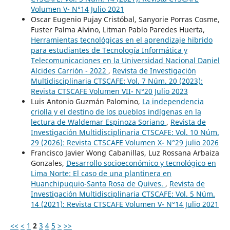
Volumen V- N°14 Julio 2021
Oscar Eugenio Pujay Cristóbal, Sanyorie Porras Cosme,
Fuster Palma Alvino, Litman Pablo Paredes Huerta,
Herramientas tecnológicas en el aprendizaje hibrido
para estudiantes de Tecnología Informática y
Telecomunicaciones en la Universidad Nacional Daniel
Alcides Carrión - 2022
,
Revista de Investigación
Multidisciplinaria CTSCAFE: Vol. 7 Núm. 20 (2023):
Revista CTSCAFE Volumen VII- N°20 Julio 2023
Luis Antonio Guzmán Palomino,
La independencia
criolla y el destino de los pueblos indígenas en la
lectura de Waldemar Espinoza Soriano
,
Revista de
Investigación Multidisciplinaria CTSCAFE: Vol. 10 Núm.
29 (2026): Revista CTSCAFE Volumen X- N°29 julio 2026
Francisco Javier Wong Cabanillas, Luz Rossana Arbaiza
Gonzales,
Desarrollo socioeconómico y tecnológico en
Lima Norte: El caso de una plantinera en
Huanchipuquio-Santa Rosa de Quives.
,
Revista de
Investigación Multidisciplinaria CTSCAFE: Vol. 5 Núm.
14 (2021): Revista CTSCAFE Volumen V- N°14 Julio 2021
<<
<
1
2
3
4
5
>
>>