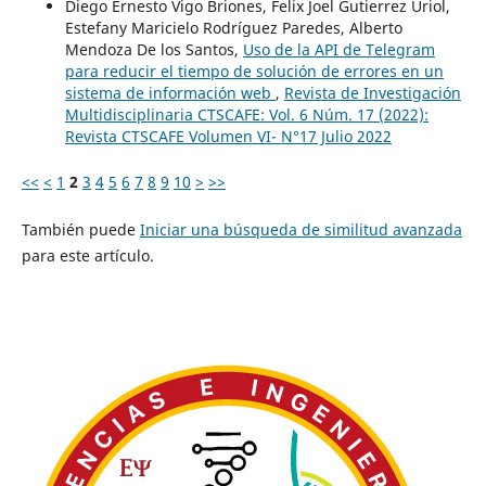
Diego Ernesto Vigo Briones, Felix Joel Gutierrez Uriol,
Estefany Maricielo Rodríguez Paredes, Alberto
Mendoza De los Santos,
Uso de la API de Telegram
para reducir el tiempo de solución de errores en un
sistema de información web
,
Revista de Investigación
Multidisciplinaria CTSCAFE: Vol. 6 Núm. 17 (2022):
Revista CTSCAFE Volumen VI- N°17 Julio 2022
<<
<
1
2
3
4
5
6
7
8
9
10
>
>>
También puede
Iniciar una búsqueda de similitud avanzada
para este artículo.