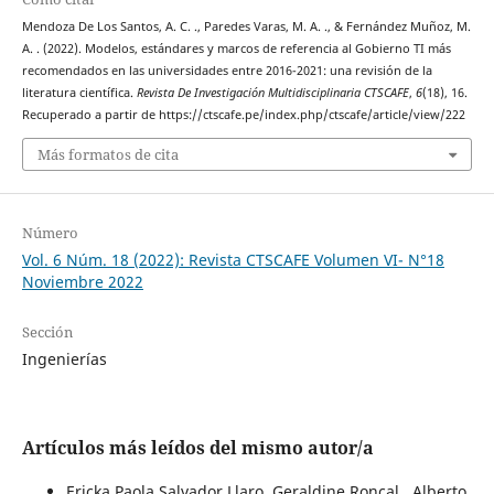
Mendoza De Los Santos, A. C. ., Paredes Varas, M. A. ., & Fernández Muñoz, M.
A. . (2022). Modelos, estándares y marcos de referencia al Gobierno TI más
recomendados en las universidades entre 2016-2021: una revisión de la
literatura científica.
Revista De Investigación Multidisciplinaria CTSCAFE
,
6
(18), 16.
Recuperado a partir de https://ctscafe.pe/index.php/ctscafe/article/view/222
Más formatos de cita
Número
Vol. 6 Núm. 18 (2022): Revista CTSCAFE Volumen VI- N°18
Noviembre 2022
Sección
Ingenierías
Artículos más leídos del mismo autor/a
Ericka Paola Salvador Llaro, Geraldine Roncal , Alberto