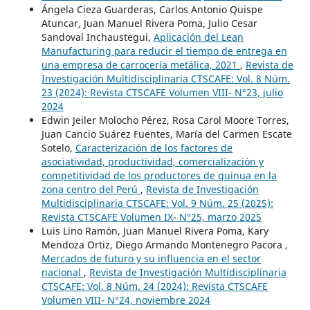
Ángela Cieza Guarderas, Carlos Antonio Quispe
Atuncar, Juan Manuel Rivera Poma, Julio Cesar
Sandoval Inchaustegui,
Aplicación del Lean
Manufacturing para reducir el tiempo de entrega en
una empresa de carrocería metálica, 2021
,
Revista de
Investigación Multidisciplinaria CTSCAFE: Vol. 8 Núm.
23 (2024): Revista CTSCAFE Volumen VIII- N°23, julio
2024
Edwin Jeiler Molocho Pérez, Rosa Carol Moore Torres,
Juan Cancio Suárez Fuentes, María del Carmen Escate
Sotelo,
Caracterización de los factores de
asociatividad, productividad, comercialización y
competitividad de los productores de quinua en la
zona centro del Perú
,
Revista de Investigación
Multidisciplinaria CTSCAFE: Vol. 9 Núm. 25 (2025):
Revista CTSCAFE Volumen IX- N°25, marzo 2025
Luis Lino Ramón, Juan Manuel Rivera Poma, Kary
Mendoza Ortiz, Diego Armando Montenegro Pacora ,
Mercados de futuro y su influencia en el sector
nacional
,
Revista de Investigación Multidisciplinaria
CTSCAFE: Vol. 8 Núm. 24 (2024): Revista CTSCAFE
Volumen VIII- N°24, noviembre 2024