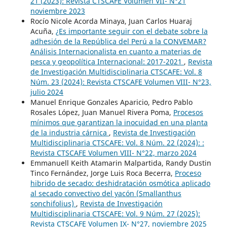
21 (2023): Revista CTSCAFE Volumen VII- N°21
noviembre 2023
Rocío Nicole Acorda Minaya, Juan Carlos Huaraj
Acuña,
¿Es importante seguir con el debate sobre la
adhesión de la República del Perú a la CONVEMAR?
Análisis Internacionalista en cuanto a materias de
pesca y geopolítica Internacional: 2017-2021
,
Revista
de Investigación Multidisciplinaria CTSCAFE: Vol. 8
Núm. 23 (2024): Revista CTSCAFE Volumen VIII- N°23,
julio 2024
Manuel Enrique Gonzales Aparicio, Pedro Pablo
Rosales López, Juan Manuel Rivera Poma,
Procesos
mínimos que garantizan la inocuidad en una planta
de la industria cárnica
,
Revista de Investigación
Multidisciplinaria CTSCAFE: Vol. 8 Núm. 22 (2024): :
Revista CTSCAFE Volumen VIII- N°22, marzo 2024
Emmanuell Keith Atamarin Malpartida, Randy Dustin
Tinco Fernández, Jorge Luis Roca Becerra,
Proceso
hibrido de secado: deshidratación osmótica aplicado
al secado convectivo del yacón (Smallanthus
sonchifolius)
,
Revista de Investigación
Multidisciplinaria CTSCAFE: Vol. 9 Núm. 27 (2025):
Revista CTSCAFE Volumen IX- N°27, noviembre 2025