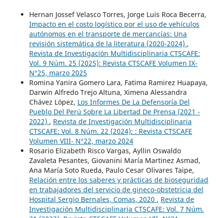
Hernan Jossef Velasco Torres, Jorge Luis Roca Becerra,
Impacto en el costo logístico por el uso de vehículos
autónomos en el transporte de mercancías: Una
revisión sistemática de la literatura (2020-2024)
,
Revista de Investigación Multidisciplinaria CTSCAFE:
Vol. 9 Núm. 25 (2025): Revista CTSCAFE Volumen IX-
N°25, marzo 2025
Romina Yanira Gomero Lara, Fatima Ramirez Huapaya,
Darwin Alfredo Trejo Altuna, Ximena Alessandra
Chávez López,
Los Informes De La Defensoría Del
Pueblo Del Perú Sobre La Libertad De Prensa (2021 -
2022)
,
Revista de Investigación Multidisciplinaria
CTSCAFE: Vol. 8 Núm. 22 (2024): : Revista CTSCAFE
Volumen VIII- N°22, marzo 2024
Rosario Elizabeth Risco Vargas, Ayllin Oswaldo
Zavaleta Pesantes, Giovanini María Martinez Asmad,
Ana María Soto Rueda, Paulo Cesar Olivares Taipe,
Relación entre los saberes y prácticas de bioseguridad
en trabajadores del servicio de gineco-obstetricia del
Hospital Sergio Bernales, Comas, 2020
,
Revista de
Investigación Multidisciplinaria CTSCAFE: Vol. 7 Núm.