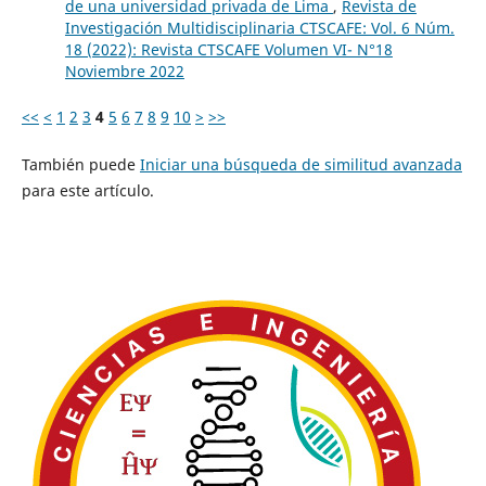
de una universidad privada de Lima
,
Revista de
Investigación Multidisciplinaria CTSCAFE: Vol. 6 Núm.
18 (2022): Revista CTSCAFE Volumen VI- N°18
Noviembre 2022
<<
<
1
2
3
4
5
6
7
8
9
10
>
>>
También puede
Iniciar una búsqueda de similitud avanzada
para este artículo.