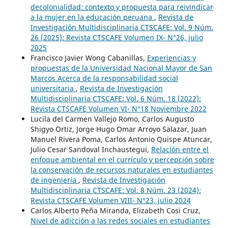
decolonialidad: contexto y propuesta para reivindicar
a la mujer en la educación peruana
,
Revista de
Investigación Multidisciplinaria CTSCAFE: Vol. 9 Núm.
26 (2025): Revista CTSCAFE Volumen IX- N°26, julio
2025
Francisco Javier Wong Cabanillas,
Experiencias y
propuestas de la Universidad Nacional Mayor de San
Marcos Acerca de la responsabilidad social
universitaria
,
Revista de Investigación
Multidisciplinaria CTSCAFE: Vol. 6 Núm. 18 (2022):
Revista CTSCAFE Volumen VI- N°18 Noviembre 2022
Lucila del Carmen Vallejo Romo, Carlos Augusto
Shigyo Ortiz, Jorge Hugo Omar Arroyo Salazar, Juan
Manuel Rivera Poma, Carlos Antonio Quispe Atuncar,
Julio Cesar Sandoval Inchaustegui,
Relación entre el
enfoque ambiental en el currículo y percepción sobre
la conservación de recursos naturales en estudiantes
de ingeniería
,
Revista de Investigación
Multidisciplinaria CTSCAFE: Vol. 8 Núm. 23 (2024):
Revista CTSCAFE Volumen VIII- N°23, julio 2024
Carlos Alberto Peña Miranda, Elizabeth Cosi Cruz,
Nivel de adicción a las redes sociales en estudiantes