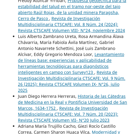
Freddy Atuncar Yrribari,
Propuesta geotécnica para la
estabilidad del talud en el tramo nor-oeste del tajo
abierto Raúl Rojas, de la unidad minera Paragsha,
Cerro de Pasco
,
Revista de Investigación
Multidisciplinaria CTSCAFE: Vol. 8 Núm. 24 (2024):
Revista CTSCAFE Volumen VIII- N°24, noviembre 2024
Luis Alberto Zambrano Ureta, Rosa Armandina Álava
Chávarria, María Fabiola Ávila Martínez, Gabriel
Antonio Navarrete Schettini, José Luis Zambrano
Alcívar, Eddy Gregorio Mendoza Loor,
Levantamiento
de líneas base: experiencias y aplicabilidad de
herramientas tecnológicas para diagnósticos
inteligentes en campo con Survey123
,
Revista de
Investigación Multidisciplinaria CTSCAFE: Vol. 9 Núm.
26 (2025): Revista CTSCAFE Volumen IX- N°26, julio
2025
Juan Diego Herrera Herreras,
Historia de las Cátedras
de Medicina en la Real y Pontificia Universidad de San
Marcos, 1634-1752
,
Revista de Investigación
Multidisciplinaria CTSCAFE: Vol. 7 Núm. 20 (2023):
Revista CTSCAFE Volumen VII- N°20 Julio 2023
Adriana María Trujillo Cacho, Giezi Rocío Castillo
Correa, Carmen Sharon Huaca Vilca,
Modernidad y