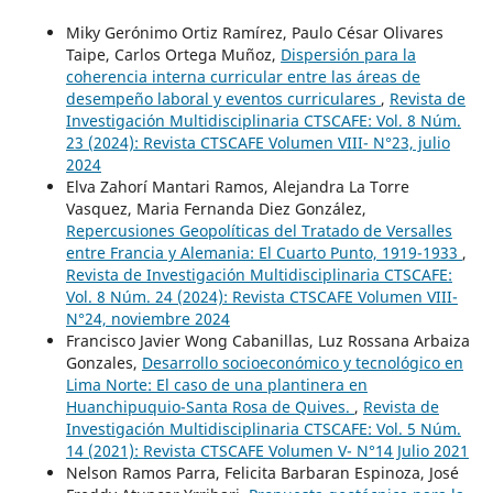
Miky Gerónimo Ortiz Ramírez, Paulo César Olivares
Taipe, Carlos Ortega Muñoz,
Dispersión para la
coherencia interna curricular entre las áreas de
desempeño laboral y eventos curriculares
,
Revista de
Investigación Multidisciplinaria CTSCAFE: Vol. 8 Núm.
23 (2024): Revista CTSCAFE Volumen VIII- N°23, julio
2024
Elva Zahorí Mantari Ramos, Alejandra La Torre
Vasquez, Maria Fernanda Diez González,
Repercusiones Geopolíticas del Tratado de Versalles
entre Francia y Alemania: El Cuarto Punto, 1919-1933
,
Revista de Investigación Multidisciplinaria CTSCAFE:
Vol. 8 Núm. 24 (2024): Revista CTSCAFE Volumen VIII-
N°24, noviembre 2024
Francisco Javier Wong Cabanillas, Luz Rossana Arbaiza
Gonzales,
Desarrollo socioeconómico y tecnológico en
Lima Norte: El caso de una plantinera en
Huanchipuquio-Santa Rosa de Quives.
,
Revista de
Investigación Multidisciplinaria CTSCAFE: Vol. 5 Núm.
14 (2021): Revista CTSCAFE Volumen V- N°14 Julio 2021
Nelson Ramos Parra, Felicita Barbaran Espinoza, José