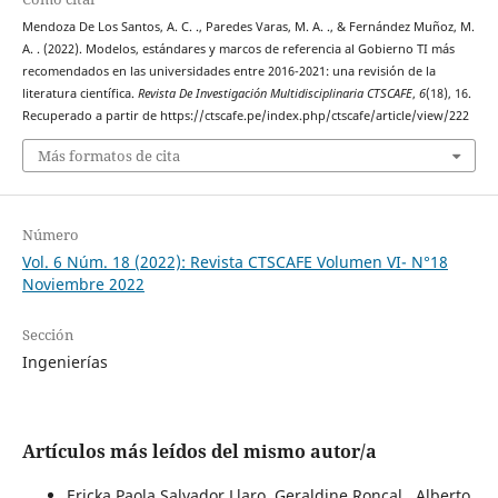
Mendoza De Los Santos, A. C. ., Paredes Varas, M. A. ., & Fernández Muñoz, M.
A. . (2022). Modelos, estándares y marcos de referencia al Gobierno TI más
recomendados en las universidades entre 2016-2021: una revisión de la
literatura científica.
Revista De Investigación Multidisciplinaria CTSCAFE
,
6
(18), 16.
Recuperado a partir de https://ctscafe.pe/index.php/ctscafe/article/view/222
Más formatos de cita
Número
Vol. 6 Núm. 18 (2022): Revista CTSCAFE Volumen VI- N°18
Noviembre 2022
Sección
Ingenierías
Artículos más leídos del mismo autor/a
Ericka Paola Salvador Llaro, Geraldine Roncal , Alberto