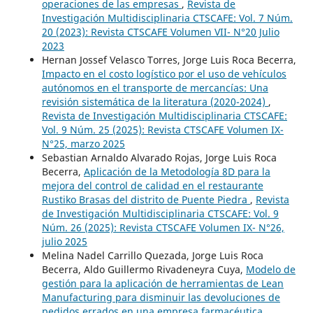
operaciones de las empresas
,
Revista de
Investigación Multidisciplinaria CTSCAFE: Vol. 7 Núm.
20 (2023): Revista CTSCAFE Volumen VII- N°20 Julio
2023
Hernan Jossef Velasco Torres, Jorge Luis Roca Becerra,
Impacto en el costo logístico por el uso de vehículos
autónomos en el transporte de mercancías: Una
revisión sistemática de la literatura (2020-2024)
,
Revista de Investigación Multidisciplinaria CTSCAFE:
Vol. 9 Núm. 25 (2025): Revista CTSCAFE Volumen IX-
N°25, marzo 2025
Sebastian Arnaldo Alvarado Rojas, Jorge Luis Roca
Becerra,
Aplicación de la Metodología 8D para la
mejora del control de calidad en el restaurante
Rustiko Brasas del distrito de Puente Piedra
,
Revista
de Investigación Multidisciplinaria CTSCAFE: Vol. 9
Núm. 26 (2025): Revista CTSCAFE Volumen IX- N°26,
julio 2025
Melina Nadel Carrillo Quezada, Jorge Luis Roca
Becerra, Aldo Guillermo Rivadeneyra Cuya,
Modelo de
gestión para la aplicación de herramientas de Lean
Manufacturing para disminuir las devoluciones de
pedidos errados en una empresa farmacéutica
,