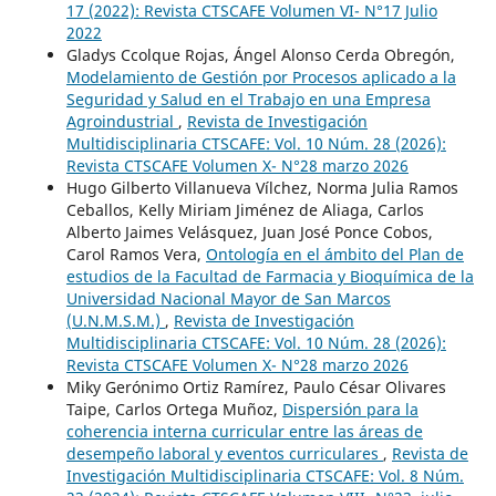
17 (2022): Revista CTSCAFE Volumen VI- N°17 Julio
2022
Gladys Ccolque Rojas, Ángel Alonso Cerda Obregón,
Modelamiento de Gestión por Procesos aplicado a la
Seguridad y Salud en el Trabajo en una Empresa
Agroindustrial
,
Revista de Investigación
Multidisciplinaria CTSCAFE: Vol. 10 Núm. 28 (2026):
Revista CTSCAFE Volumen X- N°28 marzo 2026
Hugo Gilberto Villanueva Vílchez, Norma Julia Ramos
Ceballos, Kelly Miriam Jiménez de Aliaga, Carlos
Alberto Jaimes Velásquez, Juan José Ponce Cobos,
Carol Ramos Vera,
Ontología en el ámbito del Plan de
estudios de la Facultad de Farmacia y Bioquímica de la
Universidad Nacional Mayor de San Marcos
(U.N.M.S.M.)
,
Revista de Investigación
Multidisciplinaria CTSCAFE: Vol. 10 Núm. 28 (2026):
Revista CTSCAFE Volumen X- N°28 marzo 2026
Miky Gerónimo Ortiz Ramírez, Paulo César Olivares
Taipe, Carlos Ortega Muñoz,
Dispersión para la
coherencia interna curricular entre las áreas de
desempeño laboral y eventos curriculares
,
Revista de
Investigación Multidisciplinaria CTSCAFE: Vol. 8 Núm.