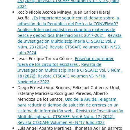
23 (2024): Revista CTSCAFE Volumen VIII- N°23, julio
2024
Rocío Nicole Acorda Minaya, Juan Carlos Huaraj
Acuña,
¿Es importante seguir con el debate sobre la
adhesión de la República del Perú a la CONVEMAR?
Análisis Internacionalista en cuanto a materias de
pesca y geopolítica Internacional: 2017-2021
,
Revista
de Investigación Multidisciplinaria CTSCAFE: Vol. 8
Núm. 23 (2024): Revista CTSCAFE Volumen VIII- N°23,
julio 2024
Jesus Enrique Tinoco Gómez,
Enseñar o aprender
fuera de los circuitos escolares
,
Revista de
Investigación Multidisciplinaria CTSCAFE: Vol. 6 Núm.
18 (2022): Revista CTSCAFE Volumen VI- N°18
Noviembre 2022
Diego Ernesto Vigo Briones, Felix Joel Gutierrez Uriol,
Estefany Maricielo Rodríguez Paredes, Alberto
Mendoza De los Santos,
Uso de la API de Telegram
para reducir el tiempo de solución de errores en un
sistema de información web
,
Revista de Investigación
Multidisciplinaria CTSCAFE: Vol. 6 Núm. 17 (2022):
Revista CTSCAFE Volumen VI- N°17 Julio 2022
Luis Angel Abanto Martinez , Jhonatan Adrián Barreto