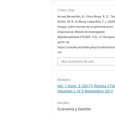
Cómo citar
Armas Benavides, R., Oliva Moya, R. O., Ta
Antón, M. R., & Wong Cabanillas, F. J. (2020
Ensayo sobre teorías de la administración
empresarial.
Revista De Investigación
Multidisciplinaria CTSCAFE
,
1
(3), 13. Recuper
partir de
https://ctscafe.pe/index.php/ctscafe/articl
/41
Más formatos de cita
Número
Vol. 1 Núm. 3 (2017): Revista CT
Volumen I- N°3 Noviembre 2017
Sección
Economía y Gestión