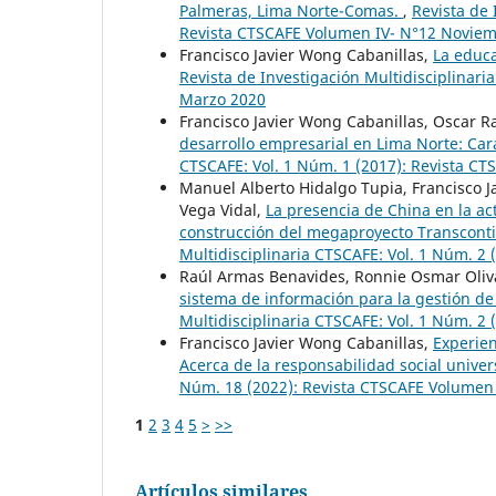
Palmeras, Lima Norte-Comas.
,
Revista de 
Revista CTSCAFE Volumen IV- N°12 Novie
Francisco Javier Wong Cabanillas,
La educa
Revista de Investigación Multidisciplinar
Marzo 2020
Francisco Javier Wong Cabanillas, Oscar 
desarrollo empresarial en Lima Norte: Car
CTSCAFE: Vol. 1 Núm. 1 (2017): Revista C
Manuel Alberto Hidalgo Tupia, Francisco 
Vega Vidal,
La presencia de China en la act
construcción del megaproyecto Transconti
Multidisciplinaria CTSCAFE: Vol. 1 Núm. 2 
Raúl Armas Benavides, Ronnie Osmar Oliva
sistema de información para la gestión de
Multidisciplinaria CTSCAFE: Vol. 1 Núm. 2 
Francisco Javier Wong Cabanillas,
Experien
Acerca de la responsabilidad social univer
Núm. 18 (2022): Revista CTSCAFE Volumen
1
2
3
4
5
>
>>
Artículos similares