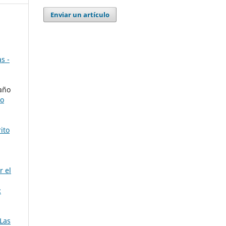
Enviar un artículo
s -
año
do
ito
r el
:
“Las