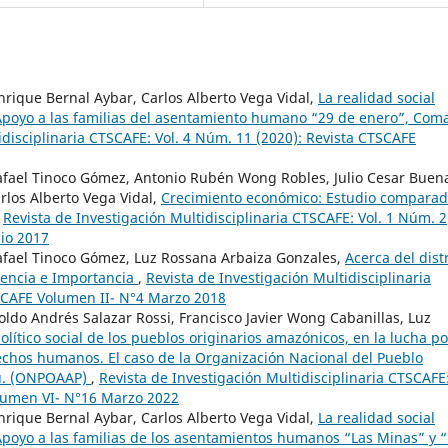
nrique Bernal Aybar, Carlos Alberto Vega Vidal,
La realidad social
: Apoyo a las familias del asentamiento humano “29 de enero”, Coma
idisciplinaria CTSCAFE: Vol. 4 Núm. 11 (2020): Revista CTSCAFE
Rafael Tinoco Gómez, Antonio Rubén Wong Robles, Julio Cesar Buen
rlos Alberto Vega Vidal,
Crecimiento económico: Estudio compara
,
Revista de Investigación Multidisciplinaria CTSCAFE: Vol. 1 Núm. 2
lio 2017
Rafael Tinoco Gómez, Luz Rossana Arbaiza Gonzales,
Acerca del distr
sencia e Importancia
,
Revista de Investigación Multidisciplinaria
TSCAFE Volumen II- N°4 Marzo 2018
oldo Andrés Salazar Rossi, Francisco Javier Wong Cabanillas, Luz
lítico social de los pueblos originarios amazónicos, en la lucha po
rechos humanos. El caso de la Organización Nacional del Pueblo
rú. (ONPOAAP)
,
Revista de Investigación Multidisciplinaria CTSCAFE
olumen VI- N°16 Marzo 2022
nrique Bernal Aybar, Carlos Alberto Vega Vidal,
La realidad social
 Apoyo a las familias de los asentamientos humanos “Las Minas” y 