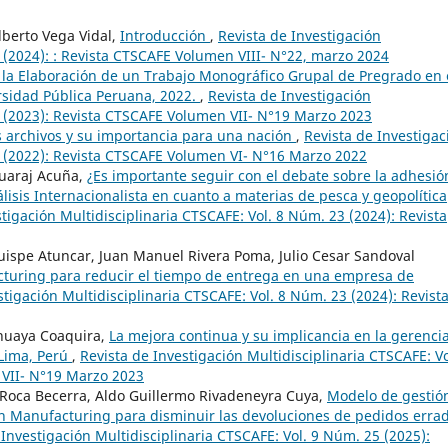
lberto Vega Vidal,
Introducción
,
Revista de Investigación
2 (2024): : Revista CTSCAFE Volumen VIII- N°22, marzo 2024
 la Elaboración de un Trabajo Monográfico Grupal de Pregrado en 
rsidad Pública Peruana, 2022.
,
Revista de Investigación
9 (2023): Revista CTSCAFE Volumen VII- N°19 Marzo 2023
los archivos y su importancia para una nación
,
Revista de Investigac
6 (2022): Revista CTSCAFE Volumen VI- N°16 Marzo 2022
Huaraj Acuña,
¿Es importante seguir con el debate sobre la adhesió
isis Internacionalista en cuanto a materias de pesca y geopolítica
tigación Multidisciplinaria CTSCAFE: Vol. 8 Núm. 23 (2024): Revista
uispe Atuncar, Juan Manuel Rivera Poma, Julio Cesar Sandoval
cturing para reducir el tiempo de entrega en una empresa de
stigación Multidisciplinaria CTSCAFE: Vol. 8 Núm. 23 (2024): Revist
Cahuaya Coaquira,
La mejora continua y su implicancia en la gerenci
 Lima, Perú
,
Revista de Investigación Multidisciplinaria CTSCAFE: Vo
 VII- N°19 Marzo 2023
 Roca Becerra, Aldo Guillermo Rivadeneyra Cuya,
Modelo de gestió
an Manufacturing para disminuir las devoluciones de pedidos erra
 Investigación Multidisciplinaria CTSCAFE: Vol. 9 Núm. 25 (2025):