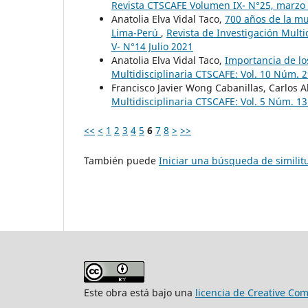
Revista CTSCAFE Volumen IX- N°25, marzo
Anatolia Elva Vidal Taco,
700 años de la mu
Lima-Perú
,
Revista de Investigación Multi
V- N°14 Julio 2021
Anatolia Elva Vidal Taco,
Importancia de los
Multidisciplinaria CTSCAFE: Vol. 10 Núm. 
Francisco Javier Wong Cabanillas, Carlos A
Multidisciplinaria CTSCAFE: Vol. 5 Núm. 1
<<
<
1
2
3
4
5
6
7
8
>
>>
También puede
Iniciar una búsqueda de simili
Este obra está bajo una
licencia de Creative Co