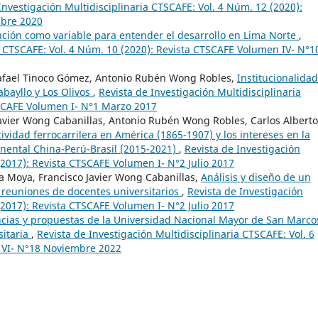
Investigación Multidisciplinaria CTSCAFE: Vol. 4 Núm. 12 (2020):
mbre 2020
ción como variable para entender el desarrollo en Lima Norte
,
ia CTSCAFE: Vol. 4 Núm. 10 (2020): Revista CTSCAFE Volumen IV- N°1
Rafael Tinoco Gómez, Antonio Rubén Wong Robles,
Institucionalidad
abayllo y Los Olivos
,
Revista de Investigación Multidisciplinaria
TSCAFE Volumen I- N°1 Marzo 2017
Javier Wong Cabanillas, Antonio Rubén Wong Robles, Carlos Alberto
ividad ferrocarrilera en América (1865-1907) y los intereses en la
nental China-Perú-Brasil (2015-2021)
,
Revista de Investigación
(2017): Revista CTSCAFE Volumen I- N°2 Julio 2017
 Moya, Francisco Javier Wong Cabanillas,
Análisis y diseño de un
 reuniones de docentes universitarios
,
Revista de Investigación
(2017): Revista CTSCAFE Volumen I- N°2 Julio 2017
cias y propuestas de la Universidad Nacional Mayor de San Marco
sitaria
,
Revista de Investigación Multidisciplinaria CTSCAFE: Vol. 6
 VI- N°18 Noviembre 2022