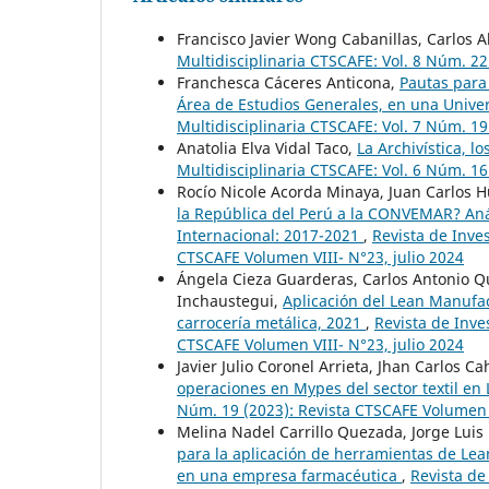
Francisco Javier Wong Cabanillas, Carlos A
Multidisciplinaria CTSCAFE: Vol. 8 Núm. 2
Franchesca Cáceres Anticona,
Pautas para
Área de Estudios Generales, en una Unive
Multidisciplinaria CTSCAFE: Vol. 7 Núm. 1
Anatolia Elva Vidal Taco,
La Archivística, 
Multidisciplinaria CTSCAFE: Vol. 6 Núm. 1
Rocío Nicole Acorda Minaya, Juan Carlos 
la República del Perú a la CONVEMAR? Anál
Internacional: 2017-2021
,
Revista de Inves
CTSCAFE Volumen VIII- N°23, julio 2024
Ángela Cieza Guarderas, Carlos Antonio Q
Inchaustegui,
Aplicación del Lean Manufa
carrocería metálica, 2021
,
Revista de Inve
CTSCAFE Volumen VIII- N°23, julio 2024
Javier Julio Coronel Arrieta, Jhan Carlos 
operaciones en Mypes del sector textil en
Núm. 19 (2023): Revista CTSCAFE Volumen
Melina Nadel Carrillo Quezada, Jorge Luis
para la aplicación de herramientas de Le
en una empresa farmacéutica
,
Revista de