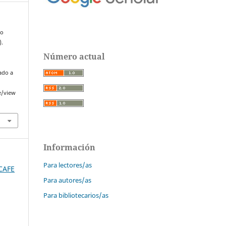
co
).
Número actual
ado a
e/view
Información
Para lectores/as
SCAFE
Para autores/as
Para bibliotecarios/as