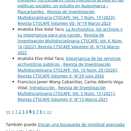
políticas sociales: un estudio en Auquimarca –
Paucartambo
,
Revista de Investigación
Multidisciplinaria CTSCAFE: Vol. 7 Núm. 19 (2023):
Revista CTSCAFE Volumen VII- N°19 Marzo 2023
Anatolia Elva Vidal Taco,
La Archivística, los archivos y
su importancia para una nación
,
Revista de
Investigación Multidisciplinaria CTSCAFE: Vol. 6 Núm.
16 (2022): Revista CTSCAFE Volumen VI- N°16 Marzo
2022
Anatolia Elva Vidal Taco,
Importancia de los servicios
archivísticos públicos
,
Revista de Investigación
Multidisciplinaria CTSCAFE: Vol. 10 Núm. 29 (2026):
Revista CTSCAFE Volumen X- N°29 julio 2026
Francisco Javier Wong Cabanillas, Carlos Alberto Vega
Vidal,
Introducción
,
Revista de Investigación
Multidisciplinaria CTSCAFE: Vol. 5 Núm. 13 (2021):
Revista CTSCAFE Volumen V- N°13 Marzo 2021
<<
<
1
2
3
4
5
6
7
8
>
>>
También puede
Iniciar una búsqueda de similitud avanzada