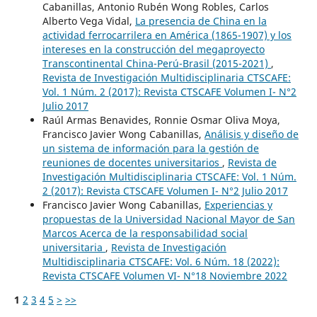
Cabanillas, Antonio Rubén Wong Robles, Carlos
Alberto Vega Vidal,
La presencia de China en la
actividad ferrocarrilera en América (1865-1907) y los
intereses en la construcción del megaproyecto
Transcontinental China-Perú-Brasil (2015-2021)
,
Revista de Investigación Multidisciplinaria CTSCAFE:
Vol. 1 Núm. 2 (2017): Revista CTSCAFE Volumen I- N°2
Julio 2017
Raúl Armas Benavides, Ronnie Osmar Oliva Moya,
Francisco Javier Wong Cabanillas,
Análisis y diseño de
un sistema de información para la gestión de
reuniones de docentes universitarios
,
Revista de
Investigación Multidisciplinaria CTSCAFE: Vol. 1 Núm.
2 (2017): Revista CTSCAFE Volumen I- N°2 Julio 2017
Francisco Javier Wong Cabanillas,
Experiencias y
propuestas de la Universidad Nacional Mayor de San
Marcos Acerca de la responsabilidad social
universitaria
,
Revista de Investigación
Multidisciplinaria CTSCAFE: Vol. 6 Núm. 18 (2022):
Revista CTSCAFE Volumen VI- N°18 Noviembre 2022
1
2
3
4
5
>
>>