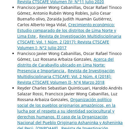
Revista CTSCAFE Volumen IV- N°11 Julio 2020
Francisco Javier Wong Cabanillas, Oscar Rafael Tinoco
Gómez, Antonio Rubén Wong Robles, Julio Cesar
Buenaño olivo, Zoraida Judith Huamán Gutiérrez,
Carlos Alberto Vega Vidal,
Crecimiento económico:
Estudio comparado de los distritos de Lima Norte y
Lima Este
,
Revista de Investigación Multidisciplinaria
CTSCAFE: Vol. 1 Núm. 2 (2017): Revista CTSCAFE
Volumen I- N°2 Julio 2017
Francisco Javier Wong Cabanillas, Oscar Rafael Tinoco
Gómez, Luz Rossana Arbaiza Gonzales,
Acerca del
distrito de Carabayllo ubicado en Lima Norte:
Presencia e Importancia
,
Revista de Investigación
Multidisciplinaria CTSCAFE: Vol. 2 Núm. 4 (2018):
Revista CTSCAFE Volumen II- N°4 Marzo 2018
Reyder Charles Sebastian Quinticuari, Haroldo Andrés
Salazar Rossi, Francisco Javier Wong Cabanillas, Luz
Rossana Arbaiza Gonzales,
Organización político
social de los pueblos originarios amazónicos, en la
lucha por el respeto a su identidad sociocultural y
derechos humanos. El caso de la Organización
Nacional del Pueblo Originario Ashaninka y Asheninka
del Perú. (ONPOAAP)
,
Revista de Investigación