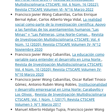
Multidisciplinaria CTSCAFE: Vol. 6 Núm. 16 (2022):
Revista CTSCAFE Volumen VI- N°16 Marzo 2022
Francisco Javier Wong Cabanillas, Carlos Enrique
Bernal Aybar, Carlos Alberto Vega Vidal,
La realidad
social como parte de la investigación científica: Apoyo
a las familias de los asentamientos humanos “Las
Minas” y “Las Palmeras, Lima Norte-Comas.
,
Revista
de Investigación Multidisciplinaria CTSCAFE: Vol. 4
Núm. 12 (2020): Revista CTSCAFE Volumen IV- N°12
Noviembre 2020
Francisco Javier Wong Cabanillas,
La educación como
variable para entender el desarrollo en Lima Norte
,
Revista de Investigación Multidisciplinaria CTSCAFE:
Vol. 4 Núm. 10 (2020): Revista CTSCAFE Volumen IV-
N°10 Marzo 2020
Francisco Javier Wong Cabanillas, Oscar Rafael Tinoco
Gómez, Antonio Rubén Wong Robles,
Institucionalidad
y desarrollo empresarial en Lima Norte: Carabayllo y
Los Olivos
,
Revista de Investigación Multidisciplinaria
CTSCAFE: Vol. 1 Núm. 1 (2017): Revista CTSCAFE
Volumen I- N°1 Marzo 2017
Manuel Alberto Hidalgo Tupia, Francisco Javier Wong