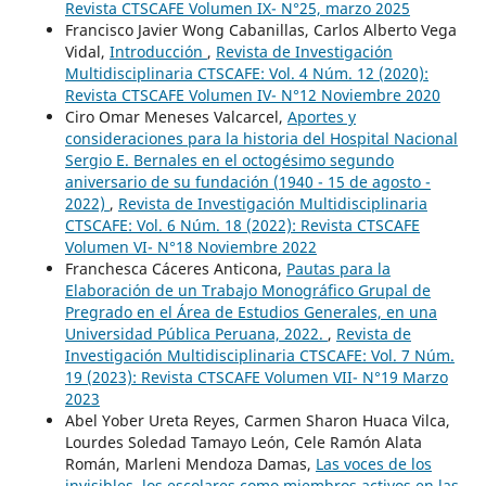
Revista CTSCAFE Volumen IX- N°25, marzo 2025
Francisco Javier Wong Cabanillas, Carlos Alberto Vega
Vidal,
Introducción
,
Revista de Investigación
Multidisciplinaria CTSCAFE: Vol. 4 Núm. 12 (2020):
Revista CTSCAFE Volumen IV- N°12 Noviembre 2020
Ciro Omar Meneses Valcarcel,
Aportes y
consideraciones para la historia del Hospital Nacional
Sergio E. Bernales en el octogésimo segundo
aniversario de su fundación (1940 - 15 de agosto -
2022)
,
Revista de Investigación Multidisciplinaria
CTSCAFE: Vol. 6 Núm. 18 (2022): Revista CTSCAFE
Volumen VI- N°18 Noviembre 2022
Franchesca Cáceres Anticona,
Pautas para la
Elaboración de un Trabajo Monográfico Grupal de
Pregrado en el Área de Estudios Generales, en una
Universidad Pública Peruana, 2022.
,
Revista de
Investigación Multidisciplinaria CTSCAFE: Vol. 7 Núm.
19 (2023): Revista CTSCAFE Volumen VII- N°19 Marzo
2023
Abel Yober Ureta Reyes, Carmen Sharon Huaca Vilca,
Lourdes Soledad Tamayo León, Cele Ramón Alata
Román, Marleni Mendoza Damas,
Las voces de los
invisibles, los escolares como miembros activos en las