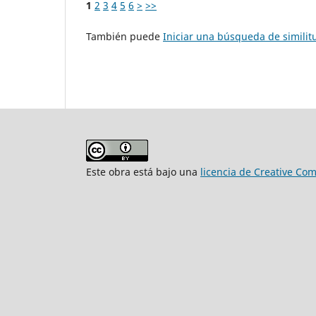
1
2
3
4
5
6
>
>>
También puede
Iniciar una búsqueda de simili
Este obra está bajo una
licencia de Creative Co