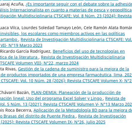
Huaraj Acuña,
¿Es importante seguir con el debate sobre la adhesió
isis Internacionalista en cuanto a materias de pesca y geopolítica
tigación Multidisciplinaria CTSCAFE: Vol. 8 Núm. 23 (2024): Revista
uaca Vilca, Lourdes Soledad Tamayo León, Cele Ramón Alata Romá
 invisibles, los escolares como miembros activos en las políticas
ucartambo
,
Revista de Investigación Multidisciplinaria CTSCAFE: Vol.
 VII- N°19 Marzo 2023
 Ricardo García Rodríguez,
Beneficios del uso de tecnologías en
ica de la literatura
,
Revista de Investigación Multidisciplinaria
 CTSCAFE Volumen VIII- N°22, marzo 2024
sta Rivas,
Gestión de la cadena de suministro para la mejora de la
ón de productos importados de una empresa farmacéutica, lima, 20
ia CTSCAFE: Vol. 10 Núm. 28 (2026): Revista CTSCAFE Volumen X- N°
 Chávarri Bazán,
PLAN-DEMIA: Planeación de la producción de
ación lineal: Uso del programa Excel Solver y Lingo
,
Revista de
 Vol. 5 Núm. 13 (2021): Revista CTSCAFE Volumen V- N°13 Marzo 20
uis Roca Becerra,
Aplicación de la Metodología 8D para la mejora d
ko Brasas del distrito de Puente Piedra
,
Revista de Investigación
 (2025): Revista CTSCAFE Volumen IX- N°26, julio 2025