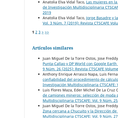
Anatolia Elva Vidal Taco,
Las mujeres en la 
de Investigación Multidisciplinaria CTSCA
2019
Anatolia Elva Vidal Taco,
Jorge Basadre y la
Vol. 3 Núm. 7 (2019): Revista CTSCAFE Vol
1
2
3
>
>>
Artículos similares
Juan Miguel De la Torre Ostos, Jose Freddy
Punta-Callao y DP World con Google Earth
9 Núm. 26 (2025): Revista CTSCAFE Volumen
Anthony Enrique Arrasco Napa, Luis Fern
confiabilidad del procedimiento de cálcul
Investigación Multidisciplinaria CTSCAFE: 
Luis Flores Maza, Eder Michel De La Cruz 
de camiones mineros: selección de moda 
Multidisciplinaria CTSCAFE: Vol. 9 Núm. 2
Juan Miguel De la Torre Ostos, Jose Freddy
Zona cercana a Chucuito y la Dirección d
Multidisciplinaria CTSCAFE: Vol. 9 Núm. 2