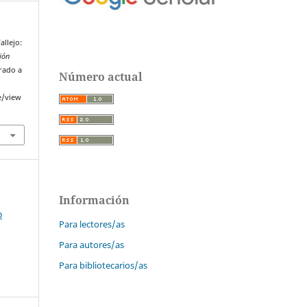
allejo:
ión
erado a
Número actual
e/view
Información
o
Para lectores/as
Para autores/as
Para bibliotecarios/as