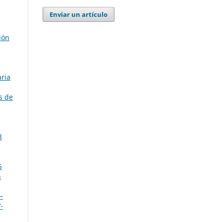
Enviar un artículo
ión
aria
s de
8
5
n
–
-