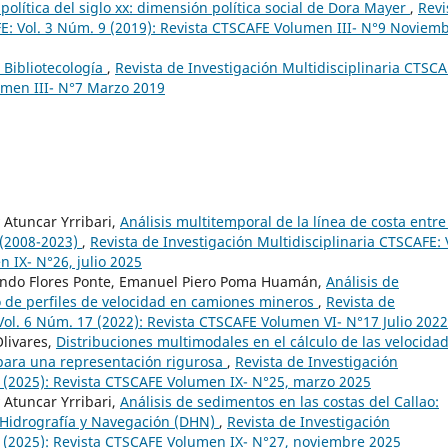
política del siglo xx: dimensión política social de Dora Mayer
,
Revi
FE: Vol. 3 Núm. 9 (2019): Revista CTSCAFE Volumen III- N°9 Noviem
 Bibliotecología
,
Revista de Investigación Multidisciplinaria CTSCA
umen III- N°7 Marzo 2019
 Atuncar Yrribari,
Análisis multitemporal de la línea de costa entre
 (2008-2023)
,
Revista de Investigación Multidisciplinaria CTSCAFE: 
 IX- N°26, julio 2025
ando Flores Ponte, Emanuel Piero Poma Huamán,
Análisis de
o de perfiles de velocidad en camiones mineros
,
Revista de
Vol. 6 Núm. 17 (2022): Revista CTSCAFE Volumen VI- N°17 Julio 2022
Olivares,
Distribuciones multimodales en el cálculo de las velocida
para una representación rigurosa
,
Revista de Investigación
5 (2025): Revista CTSCAFE Volumen IX- N°25, marzo 2025
 Atuncar Yrribari,
Análisis de sedimentos en las costas del Callao:
e Hidrografía y Navegación (DHN)
,
Revista de Investigación
7 (2025): Revista CTSCAFE Volumen IX- N°27, noviembre 2025