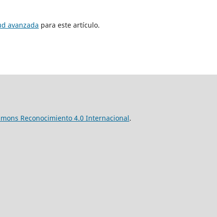
tud avanzada
para este artículo.
mmons Reconocimiento 4.0 Internacional
.