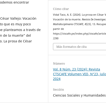
 podemos encontrar
Cómo citar
Vidal Taco, A. E. (2024). La prosa en César V
César Vallejo: Vocación
Vocación de la muerte.
Revista De Investigac
lato que es muy poco
Multidisciplinaria CTSCAFE
,
8
(23), 13. Recup
partir de
ue planteamos a través de
https://ctscafe.pe/index.php/ctscafe/articl
ón de la muerte” del
/290
o. La prosa de César
Más formatos de cita
Número
Vol. 8 Núm. 23 (2024): Revista
CTSCAFE Volumen VIII- N°23, juli
2024
Sección
Ciencias Sociales y Humanidades