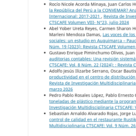
Rocío Nicole Acorda Minaya, Juan Carlos 
la República del Perú a la CONVEMAR? Anál
Internacional: 2017-2021
,
Revista de Inves
CTSCAFE Volumen VIII- N°23, julio 2024
Abel Yober Ureta Reyes, Carmen Sharon H
Marleni Mendoza Damas,
Las voces de los
sociales: un estudio en Auquimarca – Pa
Núm. 19 (2023): Revista CTSCAFE Volumen
Gustavo Enrique Piminchumo Olivos, Juan
auditorias contables: Una revisión sistemát
CTSCAFE: Vol. 8 Núm. 22 (2024): : Revista
Adolfo Jesús Ilizarbe Serrano, Oscar Bauti
productividad en el centro de distribuci
Revista de Investigación Multidisciplinar
marzo 2026
Pedro Pablo Rosales López, Pablo Ernesto
toneladas de plástico mediante la program
Investigación Multidisciplinaria CTSCAFE:
Sebastian Arnaldo Alvarado Rojas, Jorge L
control de calidad en el restaurante Rusti
Multidisciplinaria CTSCAFE: Vol. 9 Núm. 26