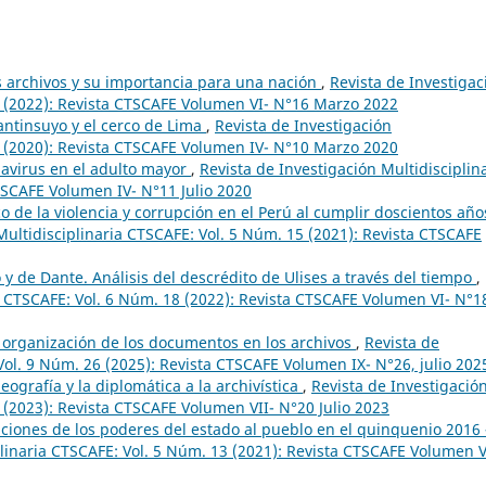
los archivos y su importancia para una nación
,
Revista de Investigac
6 (2022): Revista CTSCAFE Volumen VI- N°16 Marzo 2022
antinsuyo y el cerco de Lima
,
Revista de Investigación
0 (2020): Revista CTSCAFE Volumen IV- N°10 Marzo 2020
avirus en el adulto mayor
,
Revista de Investigación Multidisciplin
TSCAFE Volumen IV- N°11 Julio 2020
o de la violencia y corrupción en el Perú al cumplir doscientos año
Multidisciplinaria CTSCAFE: Vol. 5 Núm. 15 (2021): Revista CTSCAFE
 y de Dante. Análisis del descrédito de Ulises a través del tiempo
,
ia CTSCAFE: Vol. 6 Núm. 18 (2022): Revista CTSCAFE Volumen VI- N°1
 organización de los documentos en los archivos
,
Revista de
Vol. 9 Núm. 26 (2025): Revista CTSCAFE Volumen IX- N°26, julio 202
leografía y la diplomática a la archivística
,
Revista de Investigació
 (2023): Revista CTSCAFE Volumen VII- N°20 Julio 2023
aiciones de los poderes del estado al pueblo en el quinquenio 2016 
plinaria CTSCAFE: Vol. 5 Núm. 13 (2021): Revista CTSCAFE Volumen V