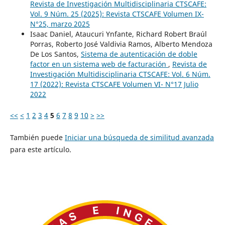
Revista de Investigación Multidisciplinaria CTSCAFE:
Vol. 9 Núm. 25 (2025): Revista CTSCAFE Volumen IX-
N°25, marzo 2025
Isaac Daniel, Ataucuri Ynfante, Richard Robert Braúl
Porras, Roberto José Valdivia Ramos, Alberto Mendoza
De Los Santos,
Sistema de autenticación de doble
factor en un sistema web de facturación
,
Revista de
Investigación Multidisciplinaria CTSCAFE: Vol. 6 Núm.
17 (2022): Revista CTSCAFE Volumen VI- N°17 Julio
2022
<<
<
1
2
3
4
5
6
7
8
9
10
>
>>
También puede
Iniciar una búsqueda de similitud avanzada
para este artículo.