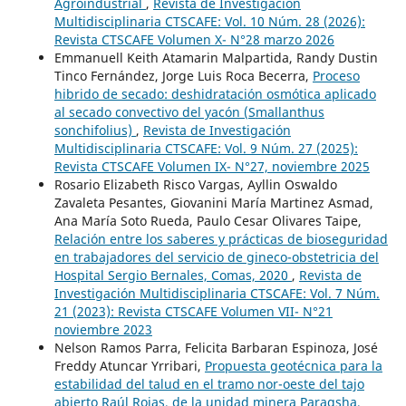
Agroindustrial
,
Revista de Investigación
Multidisciplinaria CTSCAFE: Vol. 10 Núm. 28 (2026):
Revista CTSCAFE Volumen X- N°28 marzo 2026
Emmanuell Keith Atamarin Malpartida, Randy Dustin
Tinco Fernández, Jorge Luis Roca Becerra,
Proceso
hibrido de secado: deshidratación osmótica aplicado
al secado convectivo del yacón (Smallanthus
sonchifolius)
,
Revista de Investigación
Multidisciplinaria CTSCAFE: Vol. 9 Núm. 27 (2025):
Revista CTSCAFE Volumen IX- N°27, noviembre 2025
Rosario Elizabeth Risco Vargas, Ayllin Oswaldo
Zavaleta Pesantes, Giovanini María Martinez Asmad,
Ana María Soto Rueda, Paulo Cesar Olivares Taipe,
Relación entre los saberes y prácticas de bioseguridad
en trabajadores del servicio de gineco-obstetricia del
Hospital Sergio Bernales, Comas, 2020
,
Revista de
Investigación Multidisciplinaria CTSCAFE: Vol. 7 Núm.
21 (2023): Revista CTSCAFE Volumen VII- N°21
noviembre 2023
Nelson Ramos Parra, Felicita Barbaran Espinoza, José
Freddy Atuncar Yrribari,
Propuesta geotécnica para la
estabilidad del talud en el tramo nor-oeste del tajo
abierto Raúl Rojas, de la unidad minera Paragsha,