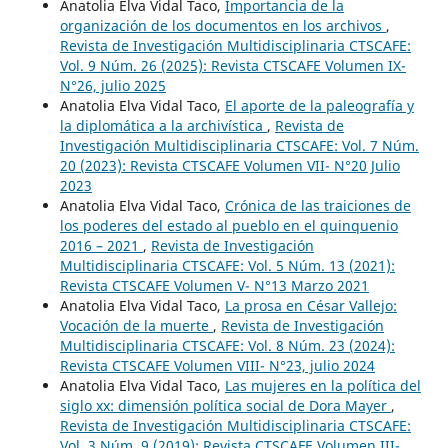
Anatolia Elva Vidal Taco,
Importancia de la
organización de los documentos en los archivos
,
Revista de Investigación Multidisciplinaria CTSCAFE:
Vol. 9 Núm. 26 (2025): Revista CTSCAFE Volumen IX-
N°26, julio 2025
Anatolia Elva Vidal Taco,
El aporte de la paleografía y
la diplomática a la archivística
,
Revista de
Investigación Multidisciplinaria CTSCAFE: Vol. 7 Núm.
20 (2023): Revista CTSCAFE Volumen VII- N°20 Julio
2023
Anatolia Elva Vidal Taco,
Crónica de las traiciones de
los poderes del estado al pueblo en el quinquenio
2016 – 2021
,
Revista de Investigación
Multidisciplinaria CTSCAFE: Vol. 5 Núm. 13 (2021):
Revista CTSCAFE Volumen V- N°13 Marzo 2021
Anatolia Elva Vidal Taco,
La prosa en César Vallejo:
Vocación de la muerte
,
Revista de Investigación
Multidisciplinaria CTSCAFE: Vol. 8 Núm. 23 (2024):
Revista CTSCAFE Volumen VIII- N°23, julio 2024
Anatolia Elva Vidal Taco,
Las mujeres en la política del
siglo xx: dimensión política social de Dora Mayer
,
Revista de Investigación Multidisciplinaria CTSCAFE:
Vol. 3 Núm. 9 (2019): Revista CTSCAFE Volumen III-