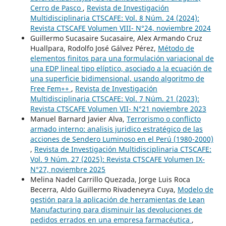
Cerro de Pasco
,
Revista de Investigación
Multidisciplinaria CTSCAFE: Vol. 8 Núm. 24 (2024):
Revista CTSCAFE Volumen VIII- N°24, noviembre 2024
Guillermo Sucasaire Sucasaire, Alex Armando Cruz
Huallpara, Rodolfo José Gálvez Pérez,
Método de
elementos finitos para una formulación variacional de
una EDP lineal tipo elíptico, asociado a la ecuación de
una superficie bidimensional, usando algoritmo de
Free Fem++
,
Revista de Investigación
Multidisciplinaria CTSCAFE: Vol. 7 Núm. 21 (2023):
Revista CTSCAFE Volumen VII- N°21 noviembre 2023
Manuel Barnard Javier Alva,
Terrorismo o conflicto
armado interno: analisis juridico estratégico de las
acciones de Sendero Luminoso en el Perú (1980-2000)
,
Revista de Investigación Multidisciplinaria CTSCAFE:
Vol. 9 Núm. 27 (2025): Revista CTSCAFE Volumen IX-
N°27, noviembre 2025
Melina Nadel Carrillo Quezada, Jorge Luis Roca
Becerra, Aldo Guillermo Rivadeneyra Cuya,
Modelo de
gestión para la aplicación de herramientas de Lean
Manufacturing para disminuir las devoluciones de
pedidos errados en una empresa farmacéutica
,