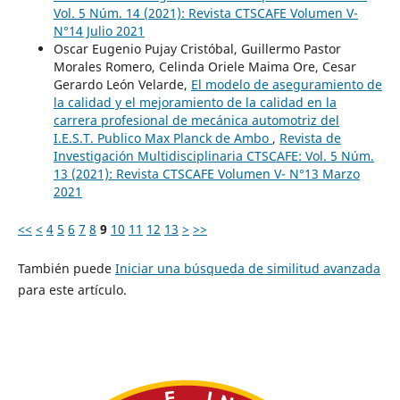
Vol. 5 Núm. 14 (2021): Revista CTSCAFE Volumen V-
N°14 Julio 2021
Oscar Eugenio Pujay Cristóbal, Guillermo Pastor
Morales Romero, Celinda Oriele Maima Ore, Cesar
Gerardo León Velarde,
El modelo de aseguramiento de
la calidad y el mejoramiento de la calidad en la
carrera profesional de mecánica automotriz del
I.E.S.T. Publico Max Planck de Ambo
,
Revista de
Investigación Multidisciplinaria CTSCAFE: Vol. 5 Núm.
13 (2021): Revista CTSCAFE Volumen V- N°13 Marzo
2021
<<
<
4
5
6
7
8
9
10
11
12
13
>
>>
También puede
Iniciar una búsqueda de similitud avanzada
para este artículo.