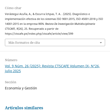
Cómo citar
Verástegui Acuña, A., & Escurra Ichpas, T. A. . (2025). Diagnóstico e
implementación efectiva de los sistemas ISO 9001:2015, ISO 45001:2018 y ISO
14001:2015 en la empresa WIN.
Revista De Investigación Multidisciplinaria
CTSCAFE
,
9
(26), 25. Recuperado a partir de
https://ctscafe.pe/index.php/ctscafe/article/view/399
Más formatos de cita
Número
Vol. 9 Núm. 26 (2025): Revista CTSCAFE Volumen IX- N°26,
julio 2025
Sección
Economía y Gestión
Artículos similares