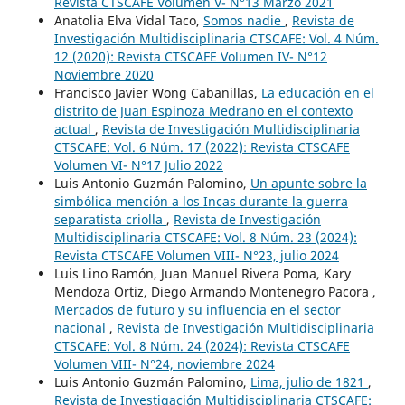
Revista CTSCAFE Volumen V- N°13 Marzo 2021
Anatolia Elva Vidal Taco,
Somos nadie
,
Revista de
Investigación Multidisciplinaria CTSCAFE: Vol. 4 Núm.
12 (2020): Revista CTSCAFE Volumen IV- N°12
Noviembre 2020
Francisco Javier Wong Cabanillas,
La educación en el
distrito de Juan Espinoza Medrano en el contexto
actual
,
Revista de Investigación Multidisciplinaria
CTSCAFE: Vol. 6 Núm. 17 (2022): Revista CTSCAFE
Volumen VI- N°17 Julio 2022
Luis Antonio Guzmán Palomino,
Un apunte sobre la
simbólica mención a los Incas durante la guerra
separatista criolla
,
Revista de Investigación
Multidisciplinaria CTSCAFE: Vol. 8 Núm. 23 (2024):
Revista CTSCAFE Volumen VIII- N°23, julio 2024
Luis Lino Ramón, Juan Manuel Rivera Poma, Kary
Mendoza Ortiz, Diego Armando Montenegro Pacora ,
Mercados de futuro y su influencia en el sector
nacional
,
Revista de Investigación Multidisciplinaria
CTSCAFE: Vol. 8 Núm. 24 (2024): Revista CTSCAFE
Volumen VIII- N°24, noviembre 2024
Luis Antonio Guzmán Palomino,
Lima, julio de 1821
,
Revista de Investigación Multidisciplinaria CTSCAFE: