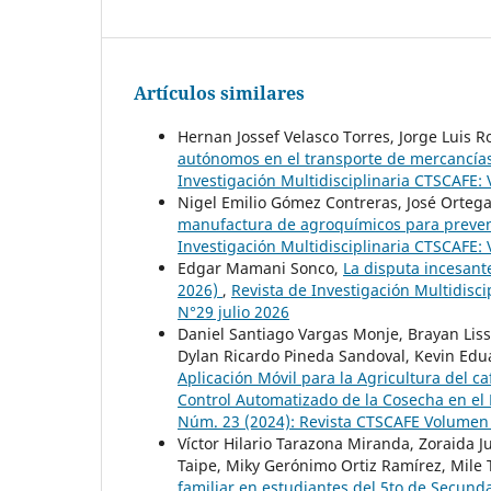
Artículos similares
Hernan Jossef Velasco Torres, Jorge Luis 
autónomos en el transporte de mercancías:
Investigación Multidisciplinaria CTSCAFE:
Nigel Emilio Gómez Contreras, José Orteg
manufactura de agroquímicos para preven
Investigación Multidisciplinaria CTSCAFE:
Edgar Mamani Sonco,
La disputa incesante
2026)
,
Revista de Investigación Multidisc
N°29 julio 2026
Daniel Santiago Vargas Monje, Brayan Lissa
Dylan Ricardo Pineda Sandoval, Kevin Ed
Aplicación Móvil para la Agricultura del c
Control Automatizado de la Cosecha en el
Núm. 23 (2024): Revista CTSCAFE Volumen V
Víctor Hilario Tarazona Miranda, Zoraida 
Taipe, Miky Gerónimo Ortiz Ramírez, Mile 
familiar en estudiantes del 5to de Secunda