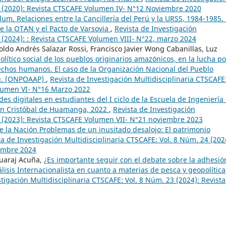
12 (2020): Revista CTSCAFE Volumen IV- N°12 Noviembre 2020
lum. Relaciones entre la Cancillería del Perú y la URSS, 1984-1985.
e la OTAN y el Pacto de Varsovia
,
Revista de Investigación
2 (2024): : Revista CTSCAFE Volumen VIII- N°22, marzo 2024
oldo Andrés Salazar Rossi, Francisco Javier Wong Cabanillas, Luz
lítico social de los pueblos originarios amazónicos, en la lucha po
rechos humanos. El caso de la Organización Nacional del Pueblo
rú. (ONPOAAP)
,
Revista de Investigación Multidisciplinaria CTSCAFE
olumen VI- N°16 Marzo 2022
es digitales en estudiantes del I ciclo de la Escuela de Ingeniería
San Cristóbal de Huamanga, 2022
,
Revista de Investigación
1 (2023): Revista CTSCAFE Volumen VII- N°21 noviembre 2023
e la Nación Problemas de un inusitado desalojo: El patrimonio
ta de Investigación Multidisciplinaria CTSCAFE: Vol. 8 Núm. 24 (202
iembre 2024
Huaraj Acuña,
¿Es importante seguir con el debate sobre la adhesió
isis Internacionalista en cuanto a materias de pesca y geopolítica
tigación Multidisciplinaria CTSCAFE: Vol. 8 Núm. 23 (2024): Revista