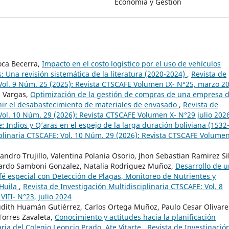
Economía y Gestión
Roca Becerra,
Impacto en el costo logístico por el uso de vehículos
 Una revisión sistemática de la literatura (2020-2024)
,
Revista de
 Vol. 9 Núm. 25 (2025): Revista CTSCAFE Volumen IX- N°25, marzo 2
a Vargas,
Optimización de la gestión de compras de una empresa 
ir el desabastecimiento de materiales de envasado
,
Revista de
 Vol. 10 Núm. 29 (2026): Revista CTSCAFE Volumen X- N°29 julio 202
: Indios y Q’aras en el espejo de la larga duración boliviana (1532
iplinaria CTSCAFE: Vol. 10 Núm. 29 (2026): Revista CTSCAFE Volumen
ndro Trujillo, Valentina Polania Osorio, Jhon Sebastian Ramirez Si
uardo Samboni Gonzalez, Natalia Rodriguez Muñoz,
Desarrollo de 
afé especial con Detección de Plagas, Monitoreo de Nutrientes y
 Huila
,
Revista de Investigación Multidisciplinaria CTSCAFE: Vol. 8
III- N°23, julio 2024
Judith Huamán Gutiérrez, Carlos Ortega Muñoz, Paulo Cesar Olivare
Torres Zavaleta,
Conocimiento y actitudes hacia la planificación
ria del Colegio Leoncio Prado, Ate Vitarte
,
Revista de Investigació