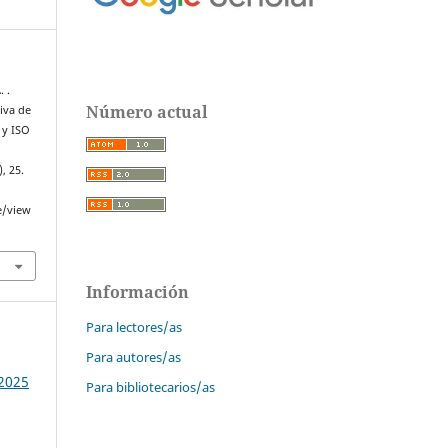
. .
Número actual
iva de
 y ISO
), 25.
e/view
Información
Para lectores/as
Para autores/as
 2025
Para bibliotecarios/as