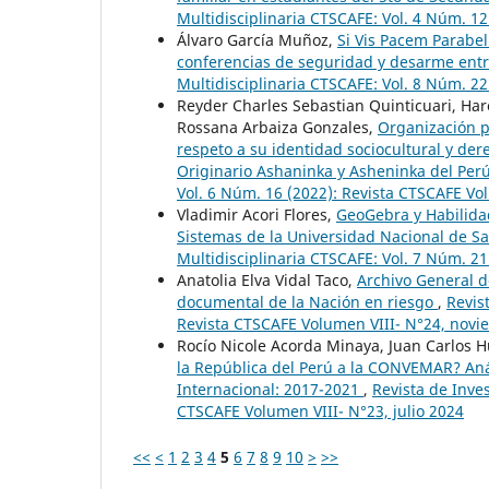
Multidisciplinaria CTSCAFE: Vol. 4 Núm. 
Álvaro García Muñoz,
Si Vis Pacem Parabel
conferencias de seguridad y desarme entr
Multidisciplinaria CTSCAFE: Vol. 8 Núm. 2
Reyder Charles Sebastian Quinticuari, Har
Rossana Arbaiza Gonzales,
Organización po
respeto a su identidad sociocultural y de
Originario Ashaninka y Asheninka del Pe
Vol. 6 Núm. 16 (2022): Revista CTSCAFE V
Vladimir Acori Flores,
GeoGebra y Habilidad
Sistemas de la Universidad Nacional de 
Multidisciplinaria CTSCAFE: Vol. 7 Núm. 2
Anatolia Elva Vidal Taco,
Archivo General d
documental de la Nación en riesgo
,
Revis
Revista CTSCAFE Volumen VIII- N°24, nov
Rocío Nicole Acorda Minaya, Juan Carlos 
la República del Perú a la CONVEMAR? Anál
Internacional: 2017-2021
,
Revista de Inves
CTSCAFE Volumen VIII- N°23, julio 2024
<<
<
1
2
3
4
5
6
7
8
9
10
>
>>