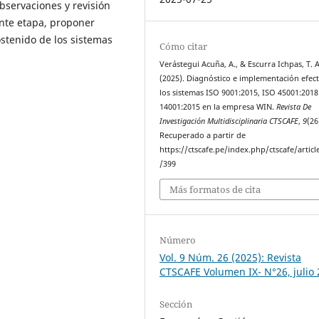
observaciones y revisión
ente etapa, proponer
stenido de los sistemas
Cómo citar
Verástegui Acuña, A., & Escurra Ichpas, T. A
(2025). Diagnóstico e implementación efect
los sistemas ISO 9001:2015, ISO 45001:2018
14001:2015 en la empresa WIN.
Revista De
Investigación Multidisciplinaria CTSCAFE
,
9
(26
Recuperado a partir de
https://ctscafe.pe/index.php/ctscafe/articl
/399
Más formatos de cita
Número
Vol. 9 Núm. 26 (2025): Revista
CTSCAFE Volumen IX- N°26, julio
Sección