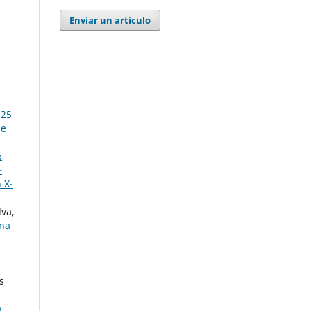
Enviar un artículo
025
de
6
–
 X-
lva,
una
s
n