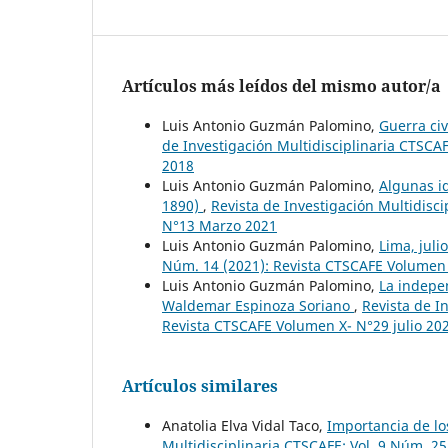
Artículos más leídos del mismo autor/a
Luis Antonio Guzmán Palomino,
Guerra civ
de Investigación Multidisciplinaria CTSCA
2018
Luis Antonio Guzmán Palomino,
Algunas i
1890)
,
Revista de Investigación Multidisc
N°13 Marzo 2021
Luis Antonio Guzmán Palomino,
Lima, juli
Núm. 14 (2021): Revista CTSCAFE Volumen 
Luis Antonio Guzmán Palomino,
La indepen
Waldemar Espinoza Soriano
,
Revista de I
Revista CTSCAFE Volumen X- N°29 julio 20
Artículos similares
Anatolia Elva Vidal Taco,
Importancia de lo
Multidisciplinaria CTSCAFE: Vol. 9 Núm. 2