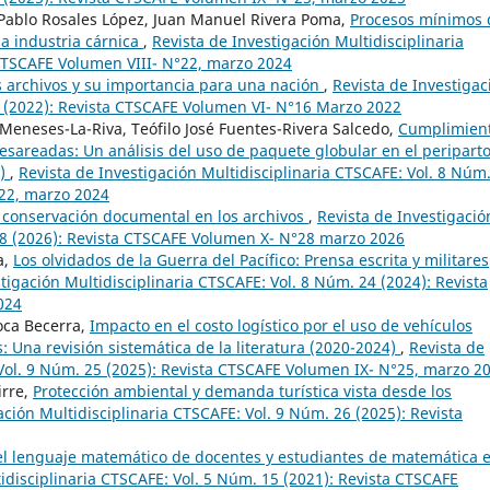
Pablo Rosales López, Juan Manuel Rivera Poma,
Procesos mínimos
la industria cárnica
,
Revista de Investigación Multidisciplinaria
 CTSCAFE Volumen VIII- N°22, marzo 2024
los archivos y su importancia para una nación
,
Revista de Investigac
6 (2022): Revista CTSCAFE Volumen VI- N°16 Marzo 2022
 Meneses-La-Riva, Teófilo José Fuentes-Rivera Salcedo,
Cumplimien
esareadas: Un análisis del uso de paquete globular en el periparto
9)
,
Revista de Investigación Multidisciplinaria CTSCAFE: Vol. 8 Núm
°22, marzo 2024
 conservación documental en los archivos
,
Revista de Investigació
 28 (2026): Revista CTSCAFE Volumen X- N°28 marzo 2026
a,
Los olvidados de la Guerra del Pacífico: Prensa escrita y militares
tigación Multidisciplinaria CTSCAFE: Vol. 8 Núm. 24 (2024): Revista
024
Roca Becerra,
Impacto en el costo logístico por el uso de vehículos
 Una revisión sistemática de la literatura (2020-2024)
,
Revista de
 Vol. 9 Núm. 25 (2025): Revista CTSCAFE Volumen IX- N°25, marzo 2
irre,
Protección ambiental y demanda turística vista desde los
ación Multidisciplinaria CTSCAFE: Vol. 9 Núm. 26 (2025): Revista
el lenguaje matemático de docentes y estudiantes de matemática 
idisciplinaria CTSCAFE: Vol. 5 Núm. 15 (2021): Revista CTSCAFE