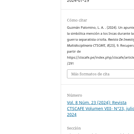
2024-07-29
Cómo citar
Guzmán Palomino, L. A. . (2024). Un apunt
la simbólica mención a los Incas durante la
guerra separatista criolla.
Revista De Invest
Multidisciplinaria CTSCAFE
,
8
(23), 9. Recuper
partir de
https://ctscafe.pe/index.php/ctscafe/articl
/291
Más formatos de cita
Número
Vol. 8 Núm. 23 (2024): Revista
CTSCAFE Volumen VIII- N°23, juli
2024
Sección