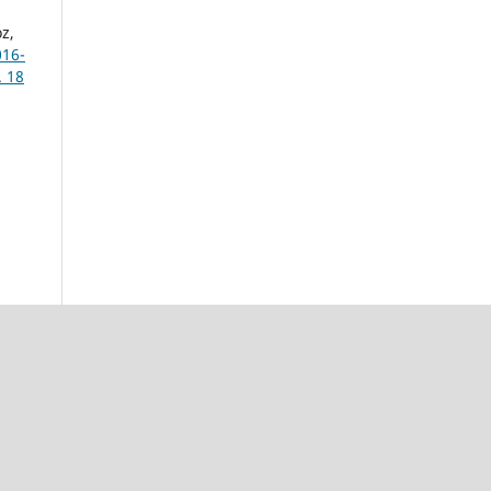
z,
016-
. 18