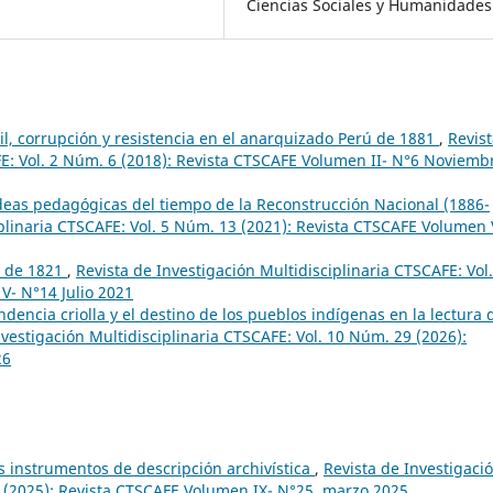
Ciencias Sociales y Humanidades
il, corrupción y resistencia en el anarquizado Perú de 1881
,
Revis
FE: Vol. 2 Núm. 6 (2018): Revista CTSCAFE Volumen II- N°6 Noviemb
deas pedagógicas del tiempo de la Reconstrucción Nacional (1886-
iplinaria CTSCAFE: Vol. 5 Núm. 13 (2021): Revista CTSCAFE Volumen 
o de 1821
,
Revista de Investigación Multidisciplinaria CTSCAFE: Vol.
V- N°14 Julio 2021
dencia criolla y el destino de los pueblos indígenas en la lectura 
nvestigación Multidisciplinaria CTSCAFE: Vol. 10 Núm. 29 (2026):
26
s instrumentos de descripción archivística
,
Revista de Investigaci
5 (2025): Revista CTSCAFE Volumen IX- N°25, marzo 2025