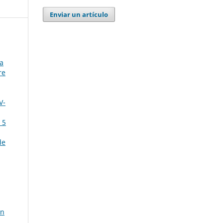
Enviar un artículo
ta
re
V-
 5
de
ón