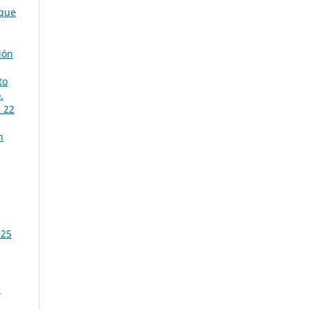
 que
ión
to
.
. 22
n
025
e