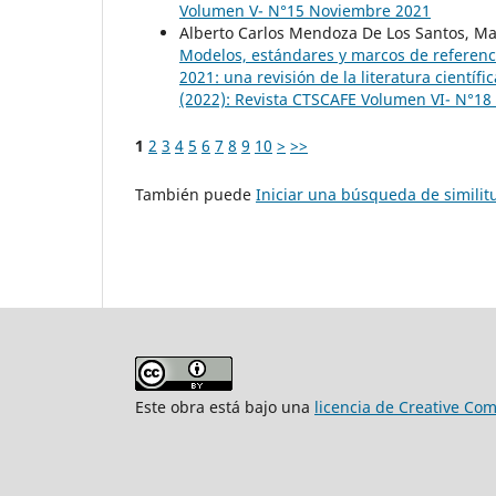
Volumen V- N°15 Noviembre 2021
Alberto Carlos Mendoza De Los Santos, M
Modelos, estándares y marcos de referenc
2021: una revisión de la literatura científi
(2022): Revista CTSCAFE Volumen VI- N°1
1
2
3
4
5
6
7
8
9
10
>
>>
También puede
Iniciar una búsqueda de simili
Este obra está bajo una
licencia de Creative Co