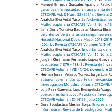
Manuel Enrique Gonzales Aparicio, Pedro 
garantizan la inocuidad en una planta de 
CTSCAFE: Vol. 8 Núm. 22 (2024): : Revista
Anatolia Elva Vidal Taco,
La Archivística, 
Multidisciplinaria CTSCAFE: Vol. 6 Núm. 1
Irma Doris Torralva Bautista, Mónica Elisa
de criterios de transfusión sanguínea en c
Hospital Nacional Dos de Mayo (2018-201
(2024): : Revista CTSCAFE Volumen VIII- N
Anatolia Elva Vidal Taco,
Importancia de la
Multidisciplinaria CTSCAFE: Vol. 10 Núm.
Jurgen Klissmann Fernando Lopez Guevar
cusqueños (1879 – 1884)
,
Revista de Inves
CTSCAFE Volumen VIII- N°24, noviembre 2
Hernan Jossef Velasco Torres, Jorge Luis 
autónomos en el transporte de mercancías:
Investigación Multidisciplinaria CTSCAFE:
Luis Raez Guevara, Luis Evangelista Yzagu
operadores turísticos
,
Revista de Investig
CTSCAFE Volumen IX- N°26, julio 2025
Dora Escolástica Mesías Borja,
Errores en 
informática
,
Revista de Investigación Mult