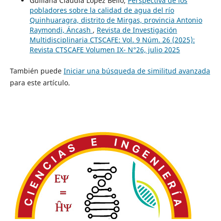
Guiliana Claudia Lopez Bello,
Perspectiva de los
pobladores sobre la calidad de agua del río
Quinhuaragra, distrito de Mirgas, provincia Antonio
Raymondi, Áncash
,
Revista de Investigación
Multidisciplinaria CTSCAFE: Vol. 9 Núm. 26 (2025):
Revista CTSCAFE Volumen IX- N°26, julio 2025
También puede
Iniciar una búsqueda de similitud avanzada
para este artículo.