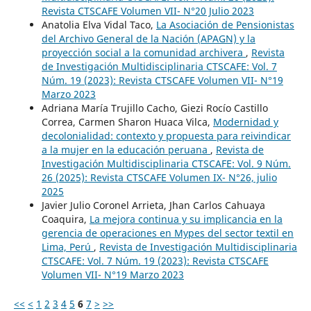
Revista CTSCAFE Volumen VII- N°20 Julio 2023
Anatolia Elva Vidal Taco,
La Asociación de Pensionistas
del Archivo General de la Nación (APAGN) y la
proyección social a la comunidad archivera
,
Revista
de Investigación Multidisciplinaria CTSCAFE: Vol. 7
Núm. 19 (2023): Revista CTSCAFE Volumen VII- N°19
Marzo 2023
Adriana María Trujillo Cacho, Giezi Rocío Castillo
Correa, Carmen Sharon Huaca Vilca,
Modernidad y
decolonialidad: contexto y propuesta para reivindicar
a la mujer en la educación peruana
,
Revista de
Investigación Multidisciplinaria CTSCAFE: Vol. 9 Núm.
26 (2025): Revista CTSCAFE Volumen IX- N°26, julio
2025
Javier Julio Coronel Arrieta, Jhan Carlos Cahuaya
Coaquira,
La mejora continua y su implicancia en la
gerencia de operaciones en Mypes del sector textil en
Lima, Perú
,
Revista de Investigación Multidisciplinaria
CTSCAFE: Vol. 7 Núm. 19 (2023): Revista CTSCAFE
Volumen VII- N°19 Marzo 2023
<<
<
1
2
3
4
5
6
7
>
>>