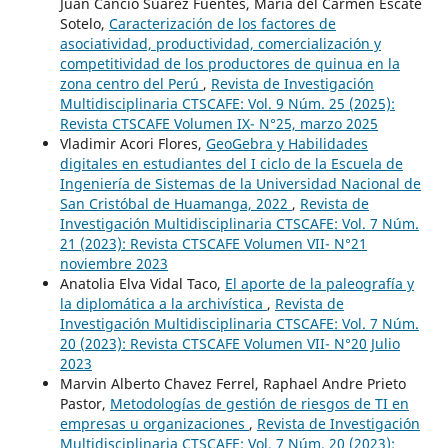
Juan Cancio Suárez Fuentes, María del Carmen Escate
Sotelo,
Caracterización de los factores de
asociatividad, productividad, comercialización y
competitividad de los productores de quinua en la
zona centro del Perú
,
Revista de Investigación
Multidisciplinaria CTSCAFE: Vol. 9 Núm. 25 (2025):
Revista CTSCAFE Volumen IX- N°25, marzo 2025
Vladimir Acori Flores,
GeoGebra y Habilidades
digitales en estudiantes del I ciclo de la Escuela de
Ingeniería de Sistemas de la Universidad Nacional de
San Cristóbal de Huamanga, 2022
,
Revista de
Investigación Multidisciplinaria CTSCAFE: Vol. 7 Núm.
21 (2023): Revista CTSCAFE Volumen VII- N°21
noviembre 2023
Anatolia Elva Vidal Taco,
El aporte de la paleografía y
la diplomática a la archivística
,
Revista de
Investigación Multidisciplinaria CTSCAFE: Vol. 7 Núm.
20 (2023): Revista CTSCAFE Volumen VII- N°20 Julio
2023
Marvin Alberto Chavez Ferrel, Raphael Andre Prieto
Pastor,
Metodologías de gestión de riesgos de TI en
empresas u organizaciones
,
Revista de Investigación
Multidisciplinaria CTSCAFE: Vol. 7 Núm. 20 (2023):