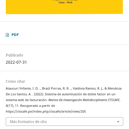
PDF
Publicado
2022-07-31
Cómo citar
Ataucuri Ynfante, I. D. ., Braúl Porras, R. R. ., Valdivia Ramos, R. J., & Mendoza
De Los Santos, A. . (2022). Sistema de autenticación de doble factor en un
sistema web de facturación.
Revista De Investigación Multidisciplinaria CTSCAFE
,
6
(17), 11. Recuperado a partir de
https://ctscafe.pe/index.php/ctscafe/article/view/205
Más formatos de cita