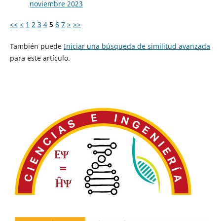
noviembre 2023
<<
<
1
2
3
4
5
6
7
>
>>
También puede
Iniciar una búsqueda de similitud avanzada
para este artículo.