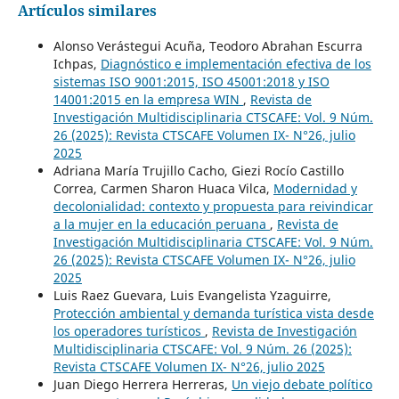
Artículos similares
Alonso Verástegui Acuña, Teodoro Abrahan Escurra
Ichpas,
Diagnóstico e implementación efectiva de los
sistemas ISO 9001:2015, ISO 45001:2018 y ISO
14001:2015 en la empresa WIN
,
Revista de
Investigación Multidisciplinaria CTSCAFE: Vol. 9 Núm.
26 (2025): Revista CTSCAFE Volumen IX- N°26, julio
2025
Adriana María Trujillo Cacho, Giezi Rocío Castillo
Correa, Carmen Sharon Huaca Vilca,
Modernidad y
decolonialidad: contexto y propuesta para reivindicar
a la mujer en la educación peruana
,
Revista de
Investigación Multidisciplinaria CTSCAFE: Vol. 9 Núm.
26 (2025): Revista CTSCAFE Volumen IX- N°26, julio
2025
Luis Raez Guevara, Luis Evangelista Yzaguirre,
Protección ambiental y demanda turística vista desde
los operadores turísticos
,
Revista de Investigación
Multidisciplinaria CTSCAFE: Vol. 9 Núm. 26 (2025):
Revista CTSCAFE Volumen IX- N°26, julio 2025
Juan Diego Herrera Herreras,
Un viejo debate político