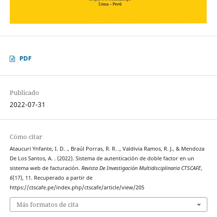
PDF
Publicado
2022-07-31
Cómo citar
Ataucuri Ynfante, I. D. ., Braúl Porras, R. R. ., Valdivia Ramos, R. J., & Mendoza
De Los Santos, A. . (2022). Sistema de autenticación de doble factor en un
sistema web de facturación.
Revista De Investigación Multidisciplinaria CTSCAFE
,
6
(17), 11. Recuperado a partir de
https://ctscafe.pe/index.php/ctscafe/article/view/205
Más formatos de cita