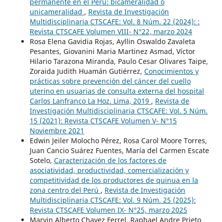
permanente en el Perú: bicameralidad o
unicameralidad
,
Revista de Investigación
Multidisciplinaria CTSCAFE: Vol. 8 Núm. 22 (2024): :
Revista CTSCAFE Volumen VIII- N°22, marzo 2024
Rosa Elena Gavidia Rojas, Ayllin Oswaldo Zavaleta
Pesantes, Giovanini Maria Martinez Asmad, Víctor
Hilario Tarazona Miranda, Paulo Cesar Olivares Taipe,
Zoraida Judith Huamán Gutiérrez,
Conocimientos y
prácticas sobre prevención del cáncer del cuello
uterino en usuarias de consulta externa del hospital
Carlos Lanfranco La Hoz. Lima, 2019
,
Revista de
Investigación Multidisciplinaria CTSCAFE: Vol. 5 Núm.
15 (2021): Revista CTSCAFE Volumen V- N°15
Noviembre 2021
Edwin Jeiler Molocho Pérez, Rosa Carol Moore Torres,
Juan Cancio Suárez Fuentes, María del Carmen Escate
Sotelo,
Caracterización de los factores de
asociatividad, productividad, comercialización y
competitividad de los productores de quinua en la
zona centro del Perú
,
Revista de Investigación
Multidisciplinaria CTSCAFE: Vol. 9 Núm. 25 (2025):
Revista CTSCAFE Volumen IX- N°25, marzo 2025
Marvin Alberto Chavez Ferrel, Raphael Andre Prieto