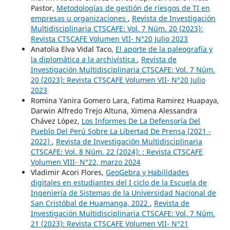
Pastor,
Metodologías de gestión de riesgos de TI en
empresas u organizaciones
,
Revista de Investigación
Multidisciplinaria CTSCAFE: Vol. 7 Núm. 20 (2023):
Revista CTSCAFE Volumen VII- N°20 Julio 2023
Anatolia Elva Vidal Taco,
El aporte de la paleografía y
la diplomática a la archivística
,
Revista de
Investigación Multidisciplinaria CTSCAFE: Vol. 7 Núm.
20 (2023): Revista CTSCAFE Volumen VII- N°20 Julio
2023
Romina Yanira Gomero Lara, Fatima Ramirez Huapaya,
Darwin Alfredo Trejo Altuna, Ximena Alessandra
Chávez López,
Los Informes De La Defensoría Del
Pueblo Del Perú Sobre La Libertad De Prensa (2021 -
2022)
,
Revista de Investigación Multidisciplinaria
CTSCAFE: Vol. 8 Núm. 22 (2024): : Revista CTSCAFE
Volumen VIII- N°22, marzo 2024
Vladimir Acori Flores,
GeoGebra y Habilidades
digitales en estudiantes del I ciclo de la Escuela de
Ingeniería de Sistemas de la Universidad Nacional de
San Cristóbal de Huamanga, 2022
,
Revista de
Investigación Multidisciplinaria CTSCAFE: Vol. 7 Núm.
21 (2023): Revista CTSCAFE Volumen VII- N°21