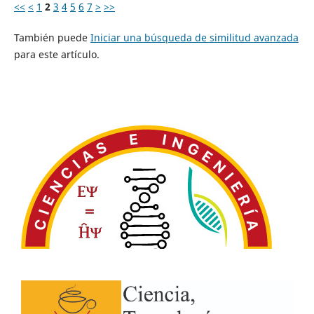
<<
<
1
2
3
4
5
6
7
>
>>
También puede
Iniciar una búsqueda de similitud avanzada
para este artículo.