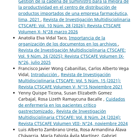
Gestión de la cadena de suministro para la mejora de
la productividad en el centro de distribución de
productos importados de una empresa farmacéutica,
lima, 2021
,
Revista de Investigación Multidisciplinaria
CTSCAFE: Vol. 10 Núm. 28 (2026): Revista CTSCAFE
Volumen X- N°28 marzo 2026
Anatolia Elva Vidal Taco,
Importancia de la
organización de los documentos en los archivos
,
Revista de Investigación Multidisciplinaria CTSCAFE:
Vol. 9 Núm. 26 (2025): Revista CTSCAFE Volumen IX-
N°26, julio 2025
Francisco Javier Wong Cabanillas, Carlos Alberto Vega
Vidal,
Introducción
,
Revista de Investigación
Multidisciplinaria CTSCAFE: Vol. 5 Núm. 15 (2021):
Revista CTSCAFE Volumen V- N°15 Noviembre 2021
Yenny Quispe Ticona, Susan Elizabeth Gomez
Carbajal, Rosa Lizeth Ramaycuna Bacalle ,
Cuidados
de enfermería en los pacientes crítico
gastrectomizado
,
Revista de Investigación
Multidisciplinaria CTSCAFE: Vol. 8 Núm. 24 (2024):
Revista CTSCAFE Volumen VIII- N°24, noviembre 2024
Luis Alberto Zambrano Ureta, Rosa Armandina Álava
Chávarria, María Fabiola Ávila Martínez, Gabriel