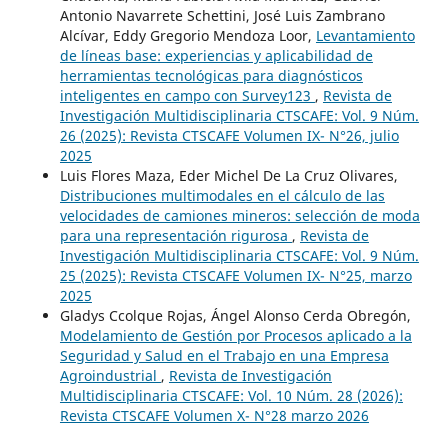
Antonio Navarrete Schettini, José Luis Zambrano
Alcívar, Eddy Gregorio Mendoza Loor,
Levantamiento
de líneas base: experiencias y aplicabilidad de
herramientas tecnológicas para diagnósticos
inteligentes en campo con Survey123
,
Revista de
Investigación Multidisciplinaria CTSCAFE: Vol. 9 Núm.
26 (2025): Revista CTSCAFE Volumen IX- N°26, julio
2025
Luis Flores Maza, Eder Michel De La Cruz Olivares,
Distribuciones multimodales en el cálculo de las
velocidades de camiones mineros: selección de moda
para una representación rigurosa
,
Revista de
Investigación Multidisciplinaria CTSCAFE: Vol. 9 Núm.
25 (2025): Revista CTSCAFE Volumen IX- N°25, marzo
2025
Gladys Ccolque Rojas, Ángel Alonso Cerda Obregón,
Modelamiento de Gestión por Procesos aplicado a la
Seguridad y Salud en el Trabajo en una Empresa
Agroindustrial
,
Revista de Investigación
Multidisciplinaria CTSCAFE: Vol. 10 Núm. 28 (2026):
Revista CTSCAFE Volumen X- N°28 marzo 2026