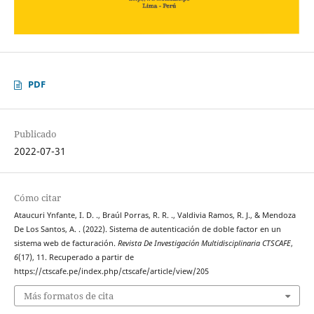
PDF
Publicado
2022-07-31
Cómo citar
Ataucuri Ynfante, I. D. ., Braúl Porras, R. R. ., Valdivia Ramos, R. J., & Mendoza
De Los Santos, A. . (2022). Sistema de autenticación de doble factor en un
sistema web de facturación.
Revista De Investigación Multidisciplinaria CTSCAFE
,
6
(17), 11. Recuperado a partir de
https://ctscafe.pe/index.php/ctscafe/article/view/205
Más formatos de cita