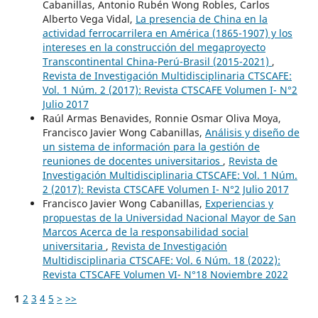
Cabanillas, Antonio Rubén Wong Robles, Carlos
Alberto Vega Vidal,
La presencia de China en la
actividad ferrocarrilera en América (1865-1907) y los
intereses en la construcción del megaproyecto
Transcontinental China-Perú-Brasil (2015-2021)
,
Revista de Investigación Multidisciplinaria CTSCAFE:
Vol. 1 Núm. 2 (2017): Revista CTSCAFE Volumen I- N°2
Julio 2017
Raúl Armas Benavides, Ronnie Osmar Oliva Moya,
Francisco Javier Wong Cabanillas,
Análisis y diseño de
un sistema de información para la gestión de
reuniones de docentes universitarios
,
Revista de
Investigación Multidisciplinaria CTSCAFE: Vol. 1 Núm.
2 (2017): Revista CTSCAFE Volumen I- N°2 Julio 2017
Francisco Javier Wong Cabanillas,
Experiencias y
propuestas de la Universidad Nacional Mayor de San
Marcos Acerca de la responsabilidad social
universitaria
,
Revista de Investigación
Multidisciplinaria CTSCAFE: Vol. 6 Núm. 18 (2022):
Revista CTSCAFE Volumen VI- N°18 Noviembre 2022
1
2
3
4
5
>
>>