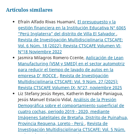
Artículos similares
Efraín Alfado Rivas Huamaní,
El presupuesto y la
gestión financiera en la Institución Educativa N° 6065
“Perú Inglaterra” del distrito de Villa El Salvador
,
Revista de Investigación Multidisciplinaria CTSCAFE:
Vol. 6 Núm. 18 (2022): Revista CTSCAFE Volumen VI-
N°18 Noviembre 2022
Jasmira Milagros Romero Ccente,
Aplicación de Lean
Manufacturing (VSM y SMED) en el sector automotriz
para reducir el tiempo de lavado de autos en la
empresa D' ROCCE
,
Revista de Investigación
Multidisciplinaria CTSCAFE: Vol. 9 Núm. 27 (2025):
Revista CTSCAFE Volumen IX- N°27, noviembre 2025
Liz Stefany Jesús Reyes, Katherin Bernabé Paniagua,
Jesús Manuel Estacio Vidal,
Análisis de la Presión
Demográfica sobre el comportamiento superficial de
cuatro cochas, periodo 2019 - 2020, mediante
Imágenes Satelitales de Bretaña, Distrito de Puinahua,
Provincia Requena, Loreto - Perú
,
Revista de
Investigación Multidisciplinaria CTSCAFE: Vol. 5 Núm.