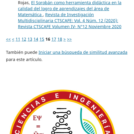
Rojas,
El Sorobán como herramienta didáctica en la
calidad del logro de aprendizajes del área de
Matemática
,
Revista de Investigación
Multidisciplinaria CTSCAFE: Vol. 4 Núm. 12 (2020):
Revista CTSCAFE Volumen IV- N°12 Noviembre 2020
<<
<
11
12
13
14
15
16
17
18
>
>>
También puede
Iniciar una búsqueda de similitud avanzada
para este artículo.