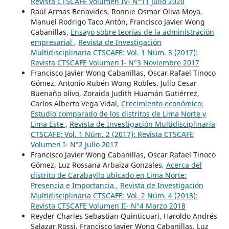
Revista CTSCAFE Volumen IV- N°11 Julio 2020
Raúl Armas Benavides, Ronnie Osmar Oliva Moya,
Manuel Rodrigo Taco Antón, Francisco Javier Wong
Cabanillas,
Ensayo sobre teorías de la administración
empresarial
,
Revista de Investigación
Multidisciplinaria CTSCAFE: Vol. 1 Núm. 3 (2017):
Revista CTSCAFE Volumen I- N°3 Noviembre 2017
Francisco Javier Wong Cabanillas, Oscar Rafael Tinoco
Gómez, Antonio Rubén Wong Robles, Julio Cesar
Buenaño olivo, Zoraida Judith Huamán Gutiérrez,
Carlos Alberto Vega Vidal,
Crecimiento económico:
Estudio comparado de los distritos de Lima Norte y
Lima Este
,
Revista de Investigación Multidisciplinaria
CTSCAFE: Vol. 1 Núm. 2 (2017): Revista CTSCAFE
Volumen I- N°2 Julio 2017
Francisco Javier Wong Cabanillas, Oscar Rafael Tinoco
Gómez, Luz Rossana Arbaiza Gonzales,
Acerca del
distrito de Carabayllo ubicado en Lima Norte:
Presencia e Importancia
,
Revista de Investigación
Multidisciplinaria CTSCAFE: Vol. 2 Núm. 4 (2018):
Revista CTSCAFE Volumen II- N°4 Marzo 2018
Reyder Charles Sebastian Quinticuari, Haroldo Andrés
Salazar Rossi, Francisco Javier Wong Cabanillas, Luz