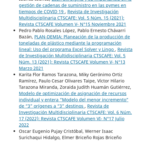
gestión de cadenas de suministro en las pymes en
tiempos de COVID 19
,
Revista de Investigación
Multidisciplinaria CTSCAFE: Vol. 5 Núm. 15 (2021):
Revista CTSCAFE Volumen V- N°15 Noviembre 2021
Pedro Pablo Rosales López, Pablo Ernesto Chávarri
Bazán,
PLAN-DEMIA: Planeación de la producción de
toneladas de plástico mediante la programación
lineal: Uso del programa Excel Solver y Lingo
,
Revista
de Investigación Multidisciplinaria CTSCAFE: Vol. 5
Núm. 13 (2021): Revista CTSCAFE Volumen V- N°13
Marzo 2021
Karita Flor Ramos Tarazona, Miky Gerónimo Ortiz
Ramírez, Paulo Cesar Olivares Taipe, Víctor Hilario
Tarazona Miranda, Zoraida Judith Huamán Gutiérrez,
Modelo de optimización de asignación de recursos
individual y entera “Modelo del menor incremento”
de “3” orígenes a “3” destinos
,
Revista de
Investigación Multidisciplinaria CTSCAFE: Vol. 6 Núm.
17 (2022): Revista CTSCAFE Volumen VI- N°17 Julio
2022
Oscar Eugenio Pujay Cristóbal, Werner Isaac
Surichaqui Hidalgo, Elmer Briceño Rojas Briceño