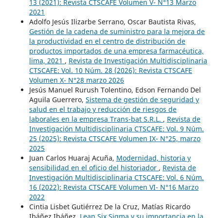
13 (2021): Revista CTSCAFE Volumen V- N°13 Marzo
2021
Adolfo Jesús Ilizarbe Serrano, Oscar Bautista Rivas,
Gestión de la cadena de suministro para la mejora de
la productividad en el centro de distribución de
productos importados de una empresa farmacéutica,
lima, 2021
,
Revista de Investigación Multidisciplinaria
CTSCAFE: Vol. 10 Núm. 28 (2026): Revista CTSCAFE
Volumen X- N°28 marzo 2026
Jesús Manuel Rurush Tolentino, Edson Fernando Del
Aguila Guerrero,
Sistema de gestión de seguridad y
salud en el trabajo y reducción de riesgos de
laborales en la empresa Trans-bat S.R.L.
,
Revista de
Investigación Multidisciplinaria CTSCAFE: Vol. 9 Núm.
25 (2025): Revista CTSCAFE Volumen IX- N°25, marzo
2025
Juan Carlos Huaraj Acuña,
Modernidad, historia y
sensibilidad en el oficio del historiador
,
Revista de
Investigación Multidisciplinaria CTSCAFE: Vol. 6 Núm.
16 (2022): Revista CTSCAFE Volumen VI- N°16 Marzo
2022
Cintia Lisbet Gutiérrez De la Cruz, Matías Ricardo
Ibáñez Ibáñez,
Lean Six Sigma y su importancia en la