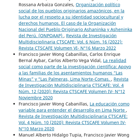
Rossana Arbaiza Gonzales,
Organización político
social de los pueblos originarios amazónicos, en la
lucha por el respeto a su identidad sociocultural y
derechos humanos. El caso de la Organización
Nacional del Pueblo Originario Ashaninka y Asheninka
del Perú. (ONPOAAP)
,
Revista de Investigación
Multidisciplinaria CTSCAFE: Vol. 6 Núm. 16 (2022):
Revista CTSCAFE Volumen VI- N°16 Marzo 2022
Francisco Javier Wong Cabanillas, Carlos Enrique
Bernal Aybar, Carlos Alberto Vega Vidal,
La realidad
social como parte de la investigación científica: Apoyo
a las familias de los asentamientos humanos “Las
Minas” y “Las Palmeras, Lima Norte-Comas.
,
Revista
de Investigación Multidisciplinaria CTSCAFE: Vol. 4
Núm. 12 (2020): Revista CTSCAFE Volumen IV- N°12
Noviembre 2020
Francisco Javier Wong Cabanillas,
La educación como
variable para entender el desarrollo en Lima Norte
,
Revista de Investigación Multidisciplinaria CTSCAFE:
Vol. 4 Núm. 10 (2020): Revista CTSCAFE Volumen IV-
N°10 Marzo 2020
Manuel Alberto Hidalgo Tupia, Francisco Javier Wong