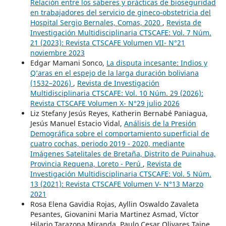
Relación entre los saberes y prácticas de bioseguridad
en trabajadores del servicio de gineco-obstetricia del
Hospital Sergio Bernales, Comas, 2020
,
Revista de
Investigación Multidisciplinaria CTSCAFE: Vol. 7 Núm.
21 (2023): Revista CTSCAFE Volumen VII- N°21
noviembre 2023
Edgar Mamani Sonco,
La disputa incesante: Indios y
Q’aras en el espejo de la larga duración boliviana
(1532–2026)
,
Revista de Investigación
Multidisciplinaria CTSCAFE: Vol. 10 Núm. 29 (2026):
Revista CTSCAFE Volumen X- N°29 julio 2026
Liz Stefany Jesús Reyes, Katherin Bernabé Paniagua,
Jesús Manuel Estacio Vidal,
Análisis de la Presión
Demográfica sobre el comportamiento superficial de
cuatro cochas, periodo 2019 - 2020, mediante
Imágenes Satelitales de Bretaña, Distrito de Puinahua,
Provincia Requena, Loreto - Perú
,
Revista de
Investigación Multidisciplinaria CTSCAFE: Vol. 5 Núm.
13 (2021): Revista CTSCAFE Volumen V- N°13 Marzo
2021
Rosa Elena Gavidia Rojas, Ayllin Oswaldo Zavaleta
Pesantes, Giovanini Maria Martinez Asmad, Víctor
Hilario Tarazona Miranda, Paulo Cesar Olivares Taipe,