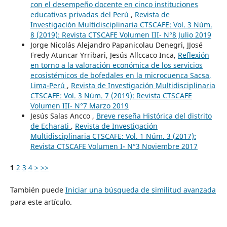
con el desempeño docente en cinco instituciones
educativas privadas del Perú
,
Revista de
Investigación Multidisciplinaria CTSCAFE: Vol. 3 Núm.
8 (2019): Revista CTSCAFE Volumen III- N°8 Julio 2019
Jorge Nicolás Alejandro Papanicolau Denegri, JJosé
Fredy Atuncar Yrribari, Jesús Allccaco Inca,
Reflexión
en torno a la valoración económica de los servicios
ecosistémicos de bofedales en la microcuenca Sacsa,
Lima-Perú
,
Revista de Investigación Multidisciplinaria
CTSCAFE: Vol. 3 Núm. 7 (2019): Revista CTSCAFE
Volumen III- N°7 Marzo 2019
Jesús Salas Ancco ,
Breve reseña Histórica del distrito
de Echarati
,
Revista de Investigación
Multidisciplinaria CTSCAFE: Vol. 1 Núm. 3 (2017):
Revista CTSCAFE Volumen I- N°3 Noviembre 2017
1
2
3
4
>
>>
También puede
Iniciar una búsqueda de similitud avanzada
para este artículo.