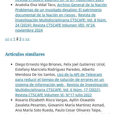
Anatolia Elva Vidal Taco,
Archivo General de la Nación
Problemas de un inusitado desalojo: El patrimonio
documental de la Nación en riesgo
,
Revista de
Investigación Multidisciplinaria CTSCAFE: Vol. 8 Núm.
24 (2024): Revista CTSCAFE Volumen VIII- N°24,
noviembre 2024
<<
<
1
2
3
>
>>
Artículos similares
Diego Ernesto Vigo Briones, Felix Joel Gutierrez Uriol,
Estefany Maricielo Rodríguez Paredes, Alberto
Mendoza De los Santos,
Uso de la API de Telegram
para reducir el tiempo de solución de errores en un
sistema de información web
,
Revista de Investigación
Multidisciplinaria CTSCAFE: Vol. 6 Núm. 17 (2022):
Revista CTSCAFE Volumen VI- N°17 Julio 2022
Rosario Elizabeth Risco Vargas, Ayllin Oswaldo
Zavaleta Pesantes, Giovanini María Martinez Asmad,
Ana María Soto Rueda, Paulo Cesar Olivares Taipe,