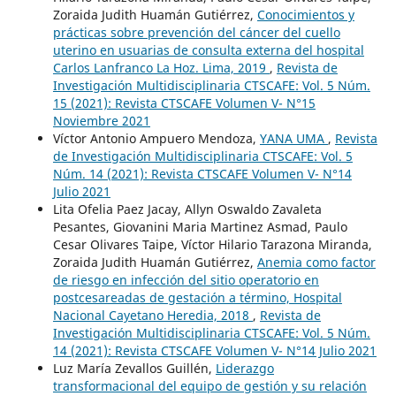
Zoraida Judith Huamán Gutiérrez,
Conocimientos y
prácticas sobre prevención del cáncer del cuello
uterino en usuarias de consulta externa del hospital
Carlos Lanfranco La Hoz. Lima, 2019
,
Revista de
Investigación Multidisciplinaria CTSCAFE: Vol. 5 Núm.
15 (2021): Revista CTSCAFE Volumen V- N°15
Noviembre 2021
Víctor Antonio Ampuero Mendoza,
YANA UMA
,
Revista
de Investigación Multidisciplinaria CTSCAFE: Vol. 5
Núm. 14 (2021): Revista CTSCAFE Volumen V- N°14
Julio 2021
Lita Ofelia Paez Jacay, Allyn Oswaldo Zavaleta
Pesantes, Giovanini Maria Martinez Asmad, Paulo
Cesar Olivares Taipe, Víctor Hilario Tarazona Miranda,
Zoraida Judith Huamán Gutiérrez,
Anemia como factor
de riesgo en infección del sitio operatorio en
postcesareadas de gestación a término, Hospital
Nacional Cayetano Heredia, 2018
,
Revista de
Investigación Multidisciplinaria CTSCAFE: Vol. 5 Núm.
14 (2021): Revista CTSCAFE Volumen V- N°14 Julio 2021
Luz María Zevallos Guillén,
Liderazgo
transformacional del equipo de gestión y su relación