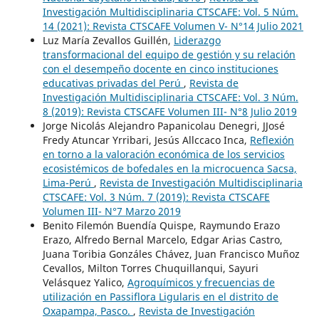
Investigación Multidisciplinaria CTSCAFE: Vol. 5 Núm.
14 (2021): Revista CTSCAFE Volumen V- N°14 Julio 2021
Luz María Zevallos Guillén,
Liderazgo
transformacional del equipo de gestión y su relación
con el desempeño docente en cinco instituciones
educativas privadas del Perú
,
Revista de
Investigación Multidisciplinaria CTSCAFE: Vol. 3 Núm.
8 (2019): Revista CTSCAFE Volumen III- N°8 Julio 2019
Jorge Nicolás Alejandro Papanicolau Denegri, JJosé
Fredy Atuncar Yrribari, Jesús Allccaco Inca,
Reflexión
en torno a la valoración económica de los servicios
ecosistémicos de bofedales en la microcuenca Sacsa,
Lima-Perú
,
Revista de Investigación Multidisciplinaria
CTSCAFE: Vol. 3 Núm. 7 (2019): Revista CTSCAFE
Volumen III- N°7 Marzo 2019
Benito Filemón Buendía Quispe, Raymundo Erazo
Erazo, Alfredo Bernal Marcelo, Edgar Arias Castro,
Juana Toribia Gonzáles Chávez, Juan Francisco Muñoz
Cevallos, Milton Torres Chuquillanqui, Sayuri
Velásquez Yalico,
Agroquímicos y frecuencias de
utilización en Passiflora Ligularis en el distrito de
Oxapampa, Pasco.
,
Revista de Investigación