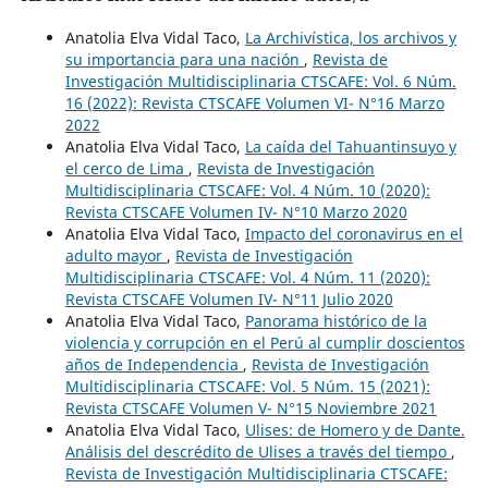
Anatolia Elva Vidal Taco,
La Archivística, los archivos y
su importancia para una nación
,
Revista de
Investigación Multidisciplinaria CTSCAFE: Vol. 6 Núm.
16 (2022): Revista CTSCAFE Volumen VI- N°16 Marzo
2022
Anatolia Elva Vidal Taco,
La caída del Tahuantinsuyo y
el cerco de Lima
,
Revista de Investigación
Multidisciplinaria CTSCAFE: Vol. 4 Núm. 10 (2020):
Revista CTSCAFE Volumen IV- N°10 Marzo 2020
Anatolia Elva Vidal Taco,
Impacto del coronavirus en el
adulto mayor
,
Revista de Investigación
Multidisciplinaria CTSCAFE: Vol. 4 Núm. 11 (2020):
Revista CTSCAFE Volumen IV- N°11 Julio 2020
Anatolia Elva Vidal Taco,
Panorama histórico de la
violencia y corrupción en el Perú al cumplir doscientos
años de Independencia
,
Revista de Investigación
Multidisciplinaria CTSCAFE: Vol. 5 Núm. 15 (2021):
Revista CTSCAFE Volumen V- N°15 Noviembre 2021
Anatolia Elva Vidal Taco,
Ulises: de Homero y de Dante.
Análisis del descrédito de Ulises a través del tiempo
,
Revista de Investigación Multidisciplinaria CTSCAFE: