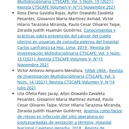
Multidisciplinaria CTSCAFE: Vol. 5 Núm. 15 (2021):
Revista CTSCAFE Volumen V- N°15 Noviembre 2021
Rosa Elena Gavidia Rojas, Ayllin Oswaldo Zavaleta
Pesantes, Giovanini Maria Martinez Asmad, Víctor
Hilario Tarazona Miranda, Paulo Cesar Olivares Taipe,
Zoraida Judith Huamán Gutiérrez,
Conocimientos y
prácticas sobre prevención del cáncer del cuello
uterino en usuarias de consulta externa del hospital
Carlos Lanfranco La Hoz. Lima, 2019
,
Revista de
Investigación Multidisciplinaria CTSCAFE: Vol. 5 Núm.
15 (2021): Revista CTSCAFE Volumen V- N°15
Noviembre 2021
Víctor Antonio Ampuero Mendoza,
YANA UMA
,
Revista
de Investigación Multidisciplinaria CTSCAFE: Vol. 5
Núm. 14 (2021): Revista CTSCAFE Volumen V- N°14
Julio 2021
Lita Ofelia Paez Jacay, Allyn Oswaldo Zavaleta
Pesantes, Giovanini Maria Martinez Asmad, Paulo
Cesar Olivares Taipe, Víctor Hilario Tarazona Miranda,
Zoraida Judith Huamán Gutiérrez,
Anemia como factor
de riesgo en infección del sitio operatorio en
postcesareadas de gestación a término, Hospital
Nacional Cayetano Heredia, 2018
,
Revista de