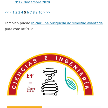
N°12 Noviembre 2020
<<
<
1
2
3
4
5
6
7
8
9
10
>
>>
También puede
Iniciar una búsqueda de similitud avanzada
para este artículo.