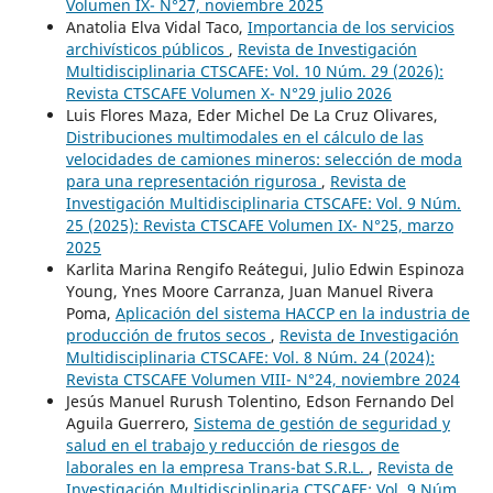
Volumen IX- N°27, noviembre 2025
Anatolia Elva Vidal Taco,
Importancia de los servicios
archivísticos públicos
,
Revista de Investigación
Multidisciplinaria CTSCAFE: Vol. 10 Núm. 29 (2026):
Revista CTSCAFE Volumen X- N°29 julio 2026
Luis Flores Maza, Eder Michel De La Cruz Olivares,
Distribuciones multimodales en el cálculo de las
velocidades de camiones mineros: selección de moda
para una representación rigurosa
,
Revista de
Investigación Multidisciplinaria CTSCAFE: Vol. 9 Núm.
25 (2025): Revista CTSCAFE Volumen IX- N°25, marzo
2025
Karlita Marina Rengifo Reátegui, Julio Edwin Espinoza
Young, Ynes Moore Carranza, Juan Manuel Rivera
Poma,
Aplicación del sistema HACCP en la industria de
producción de frutos secos
,
Revista de Investigación
Multidisciplinaria CTSCAFE: Vol. 8 Núm. 24 (2024):
Revista CTSCAFE Volumen VIII- N°24, noviembre 2024
Jesús Manuel Rurush Tolentino, Edson Fernando Del
Aguila Guerrero,
Sistema de gestión de seguridad y
salud en el trabajo y reducción de riesgos de
laborales en la empresa Trans-bat S.R.L.
,
Revista de
Investigación Multidisciplinaria CTSCAFE: Vol. 9 Núm.