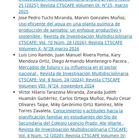
25 (2025): Revista CTSCAFE Volumen IX- N°25, marzo
2025
Jose Pedro Tucto Miranda, Marvin Gonzales Muñoz,
Uso eficiente del agua en una planta química de
producción de xantatos: un enfoque productivo y
sostenible
,
Revista de Investigación Multidisciplinaria
CTSCAFE: Vol. 10 Núm. 28 (2026): Revista CTSCAFE
Volumen X- N°28 marzo 2026
Luis Lino Ramón, Juan Manuel Rivera Poma, Kary
Mendoza Ortiz, Diego Armando Montenegro Pacora ,
Mercados de futuro y su influencia en el sector
nacional
,
Revista de Investigación Multidisciplinaria
CTSCAFE: Vol. 8 Núm. 24 (2024): Revista CTSCAFE
Volumen VIII- N°24, noviembre 2024
Víctor Hilario Tarazona Miranda, Zoraida Judith
Huamán Gutiérrez, Carlos Ortega Muñoz, Paulo Cesar
Olivares Taipe, Miky Gerónimo Ortiz Ramírez, Mile
Torres Zavaleta,
Conocimiento y actitudes hacia la
planificación familiar en estudiantes del 5to de
Secundaria del Colegio Leoncio Prado, Ate Vitarte
,
Revista de Investigación Multidisciplinaria CTSCAFE:
Vol. 4 Núm. 12 (2020): Revista CTSCAFE Volumen IV-