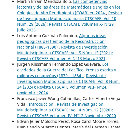
Martin Efrain Mendoza Bolo,
Las competencias
lectoras y de las áreas de Matemáticas e Inglés en los
Colegios de Alto Rendimiento (COAR) en 2024
,
Revista
de Investigación Multidisciplinaria CTSCAFE: Vol. 10
Núm. 29 (2026): Revista CTSCAFE Volumen X- N°29
julio 2026
Luis Antonio Guzmán Palomino,
Algunas ideas
pedagógicas del tiempo de la Reconstrucción
Nacional (1886-1890)
,
Revista de Investigación
Multidisciplinaria CTSCAFE: Vol. 5 Núm. 13 (2021):
Revista CTSCAFE Volumen V- N°13 Marzo 2021
Jurgen Klissmann Fernando Lopez Guevara,
Los
olvidados de la Guerra del Pacífico: Prensa escrita y
militares cusqueños (1879 – 1884)
,
Revista de
Investigación Multidisciplinaria CTSCAFE: Vol. 8 Núm.
24 (2024): Revista CTSCAFE Volumen VIII- N°24,
noviembre 2024
Francisco Javier Wong Cabanillas, Carlos Alberto Vega
Vidal,
Introducción
,
Revista de Investigación
Multidisciplinaria CTSCAFE: Vol. 4 Núm. 12 (2020):
Revista CTSCAFE Volumen IV- N°12 Noviembre 2020
Edwin Jeiler Molocho Pérez, Rosa Carol Moore Torres,
Juan Cancio Suárez Fuentes, María del Carmen Escate