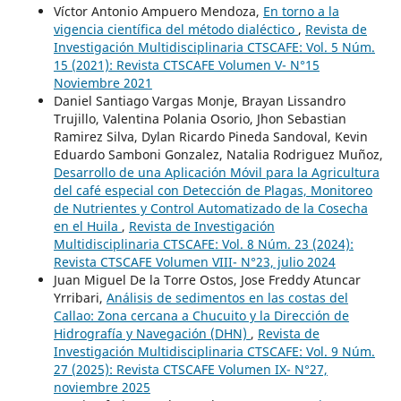
Víctor Antonio Ampuero Mendoza,
En torno a la
vigencia científica del método dialéctico
,
Revista de
Investigación Multidisciplinaria CTSCAFE: Vol. 5 Núm.
15 (2021): Revista CTSCAFE Volumen V- N°15
Noviembre 2021
Daniel Santiago Vargas Monje, Brayan Lissandro
Trujillo, Valentina Polania Osorio, Jhon Sebastian
Ramirez Silva, Dylan Ricardo Pineda Sandoval, Kevin
Eduardo Samboni Gonzalez, Natalia Rodriguez Muñoz,
Desarrollo de una Aplicación Móvil para la Agricultura
del café especial con Detección de Plagas, Monitoreo
de Nutrientes y Control Automatizado de la Cosecha
en el Huila
,
Revista de Investigación
Multidisciplinaria CTSCAFE: Vol. 8 Núm. 23 (2024):
Revista CTSCAFE Volumen VIII- N°23, julio 2024
Juan Miguel De la Torre Ostos, Jose Freddy Atuncar
Yrribari,
Análisis de sedimentos en las costas del
Callao: Zona cercana a Chucuito y la Dirección de
Hidrografía y Navegación (DHN)
,
Revista de
Investigación Multidisciplinaria CTSCAFE: Vol. 9 Núm.
27 (2025): Revista CTSCAFE Volumen IX- N°27,
noviembre 2025