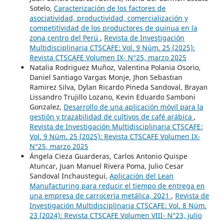
Sotelo,
Caracterización de los factores de
asociatividad, productividad, comercialización y
competitividad de los productores de quinua en la
zona centro del Perú
,
Revista de Investigación
Multidisciplinaria CTSCAFE: Vol. 9 Núm. 25 (2025):
Revista CTSCAFE Volumen IX- N°25, marzo 2025
Natalia Rodriguez Muñoz, Valentina Polania Osorio,
Daniel Santiago Vargas Monje, Jhon Sebastian
Ramirez Silva, Dylan Ricardo Pineda Sandoval, Brayan
Lissandro Trujillo Lozano, Kevin Eduardo Samboni
Gonzalez,
Desarrollo de una aplicación móvil para la
gestión y trazabilidad de cultivos de café arábica
,
Revista de Investigación Multidisciplinaria CTSCAFE:
Vol. 9 Núm. 25 (2025): Revista CTSCAFE Volumen IX-
N°25, marzo 2025
Ángela Cieza Guarderas, Carlos Antonio Quispe
Atuncar, Juan Manuel Rivera Poma, Julio Cesar
Sandoval Inchaustegui,
Aplicación del Lean
Manufacturing para reducir el tiempo de entrega en
una empresa de carrocería metálica, 2021
,
Revista de
Investigación Multidisciplinaria CTSCAFE: Vol. 8 Núm.
23 (2024): Revista CTSCAFE Volumen VIII- N°23, julio