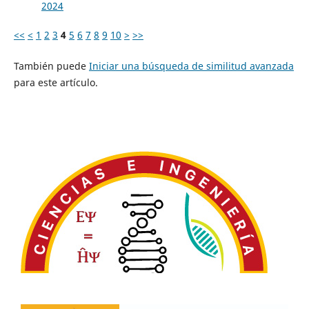
2024
<<
<
1
2
3
4
5
6
7
8
9
10
>
>>
También puede
Iniciar una búsqueda de similitud avanzada
para este artículo.